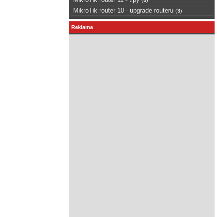
MikroTik router 10 - upgrade routeru
(
3
)
Reklama