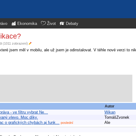
rávo
Ekonomika
Život
Debaty
likace?
di (1011 zobrazení)
které jsem měl v mobilu, ale už jsem je odinstalovat. V téhle nové verzi to n
Autor
ráva - ve filtru vybrat Ne…
Wikan
ovaný.vlevo. Moc díky.
TomášZvonek
iac o grafických chybách aj funk…
Ale
poslední