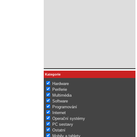
Kategorie
Hardware
Periferie
Multimédia
Software
Programování
Internet
Operační systémy
PC sestavy
Ostatní
Mobily a tablety