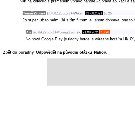
Klik na kolečko s písmenem vpravo nahoře - Správa aplikací a zaří
TomášZvonek
[78.80.123.xxx]
@
Wikan
,
21.08.2021
10:25
Jo super, už to mám. Já s tím filtrem jel jenom doprava, ono to
Ale
[90.64.22.xxx]
@
TomášZvonek
,
21.08.2021
10:28
No nový Google Play je riadny bordel s výrazne horším UI/UX,
Zpět do poradny
Odpovědět na původní otázku
Nahoru