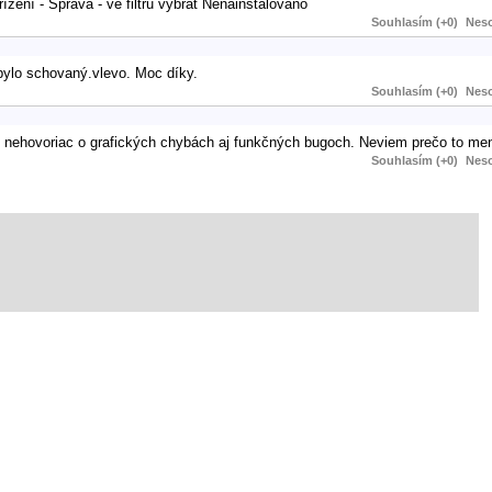
zení - Správa - ve filtru vybrat Nenainstalováno
Souhlasím (+0)
Neso
 bylo schovaný.vlevo. Moc díky.
Souhlasím (+0)
Neso
 nehovoriac o grafických chybách aj funkčných bugoch. Neviem prečo to meni
Souhlasím (+0)
Neso