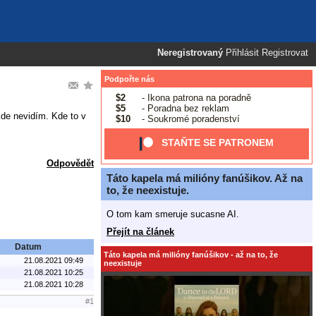
Neregistrovaný
Přihlásit
Registrovat
Podpořte nás
$2
- Ikona patrona na poradně
$5
- Poradna bez reklam
ikde nevidím. Kde to v
$10
- Soukromé poradenství
STAŇTE SE PATRONEM
Odpovědět
Táto kapela má milióny fanúšikov. Až na
to, že neexistuje.
O tom kam smeruje sucasne AI.
Přejít na článek
Datum
Táto kapela má milióny fanúšikov - až na to, že
21.08.2021 09:49
neexistuje
21.08.2021 10:25
21.08.2021 10:28
#1