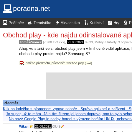
poradna.net
Počítače
Teraristika
Akvaristika
Kutilství
Hry
P
Obchod play - kde najdu odinstalované ap
TomášZvonek
[78.80.123.xxx],
21.08.2021
09:33
,
Mobily a tablety
, 3 odpově
Ahoj, ve starší verzi obchod play jsem v knihovně viděl aplikace, 
obchodu play prosim najdu? Samsung S7
Změna předmětu, původně: Obchod play
(host)
Předmět
Klik na kolečko s písmenem vpravo nahoře - Správa aplikací a zařízení - Sp
Jo super, už to mám. Já s tím filtrem jel jenom doprava, ono to bylo sch
No nový Google Play je riadny bordel s výrazne horším UI/UX, nehovor
Wikan
,
21.08.2021
09:49