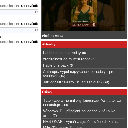
uhlasím (-0)
Odpovědět
#2
uhlasím (-0)
Odpovědět
#3
Přejít na videa
li.
uhlasím (-0)
Odpovědět
Aktuality
Fable uz len za kredity
(
0
)
zranitelnost ac routerů tenda
(
6
)
Fable 5 is back
(
5
)
Anthropic vypol najvykonejsie modely - pre
vsetkych
(
16
)
Jak odhalit falešný USB flash disk?
(
20
)
Články
Táto kapela má milióny fanúšikov. Až na to, že
neexistuje.
(
14
)
Windows 11 - připojení současně k několika
sítím
(
7
)
NAS QNAP - výměna systémového disku
(
10
)
MikroTik router 11 - tipy
(
5
)