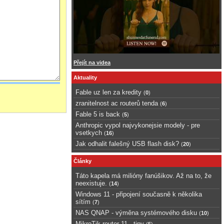
Přejít na videa
Aktuality
Fable uz len za kredity
(
0
)
zranitelnost ac routerů tenda
(
6
)
Fable 5 is back
(
5
)
Anthropic vypol najvykonejsie modely - pre
vsetkych
(
16
)
Jak odhalit falešný USB flash disk?
(
20
)
Články
Táto kapela má milióny fanúšikov. Až na to, že
neexistuje.
(
14
)
Windows 11 - připojení současně k několika
sítím
(
7
)
NAS QNAP - výměna systémového disku
(
10
)
MikroTik router 11 - tipy
(
5
)