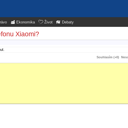
rávo
Ekonomika
Život
Debaty
lefonu Xiaomi?
ut.
Souhlasím (+0)
Neso