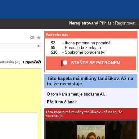
Neregistrovaný
Přihlásit
Registrovat
Podpořte nás
$2
- Ikona patrona na poradně
#2
$5
- Poradna bez reklam
$10
- Soukromé poradenství
uhlasím (-0)
Odpovědět
STAŇTE SE PATRONEM
Táto kapela má milióny fanúšikov. Až na
to, že neexistuje.
O tom kam smeruje sucasne AI.
Přejít na článek
Táto kapela má milióny fanúšikov - až na to, že
neexistuje