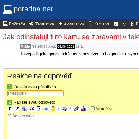
poradna.net
Počítače
Teraristika
Akvaristika
Kutilství
Hry
P
Jak odinstaluji tuto kartu se zprávami v te
Rakip
[83.240.62.xxx],
05.09.2021
13:11
To vypadá jako google,takže asi v nastavení toho googlu to vypno
Reakce na odpověď
1
Zadajte svou přezdívku:
2
Napište svou odpověď:
Mimo téma