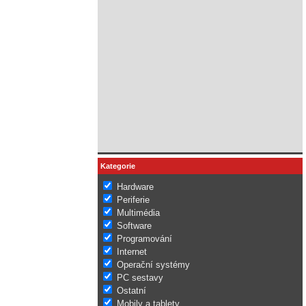
Kategorie
Hardware
Periferie
Multimédia
Software
Programování
Internet
Operační systémy
PC sestavy
Ostatní
Mobily a tablety