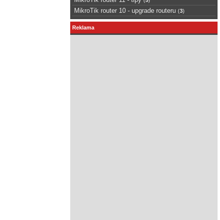
MikroTik router 10 - upgrade routeru
(
3
)
Reklama