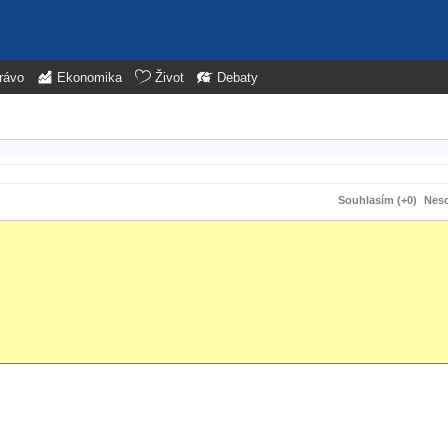
rávo
Ekonomika
Život
Debaty
Souhlasím (+0)
Neso