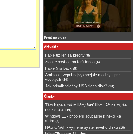
Přejít na videa
Aktuality
Fable uz len za kredity
(
0
)
zranitelnost ac routerů tenda
(
6
)
Fable 5 is back
(
5
)
Anthropic vypol najvykonejsie modely - pre
vsetkych
(
16
)
Jak odhalit falešný USB flash disk?
(
20
)
Články
Táto kapela má milióny fanúšikov. Až na to, že
neexistuje.
(
14
)
Windows 11 - připojení současně k několika
sítím
(
7
)
NAS QNAP - výměna systémového disku
(
10
)
MikroTik router 11 - tipy
(
5
)