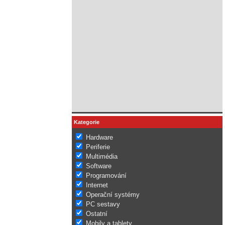
Kategorie
Hardware
Periferie
Multimédia
Software
Programování
Internet
Operační systémy
PC sestavy
Ostatní
Mobily a tablety