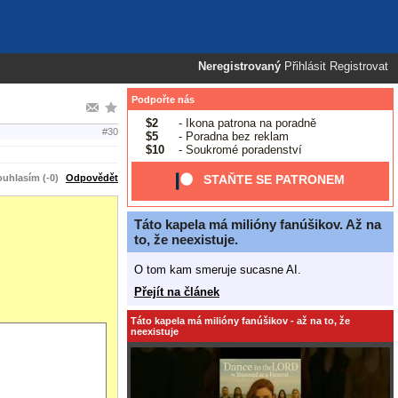
Neregistrovaný
Přihlásit
Registrovat
Podpořte nás
$2
- Ikona patrona na poradně
#30
$5
- Poradna bez reklam
$10
- Soukromé poradenství
uhlasím (-0)
Odpovědět
STAŇTE SE PATRONEM
Táto kapela má milióny fanúšikov. Až na
to, že neexistuje.
O tom kam smeruje sucasne AI.
Přejít na článek
Táto kapela má milióny fanúšikov - až na to, že
neexistuje