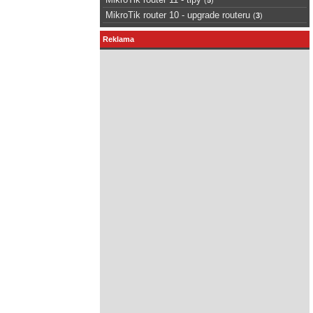
MikroTik router 10 - upgrade routeru
(
3
)
Reklama