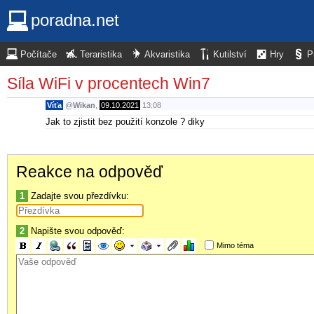
poradna.net
Počítače
Teraristika
Akvaristika
Kutilství
Hry
P
Síla WiFi v procentech Win7
Víťa
@
Wikan
,
09.10.2021
13:08
Jak to zjistit bez použití konzole ? diky
Reakce na odpověď
1
Zadajte svou přezdívku:
2
Napište svou odpověď:
Mimo téma