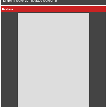
MikroTik router 10 - upgrade routeru
(
3
)
Reklama