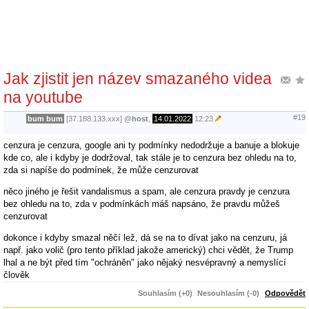
Jak zjistit jen název smazaného videa
na youtube
#19
bum bum
[37.188.133.xxx]
@
host
,
14.01.2022
12:23
cenzura je cenzura, google ani ty podmínky nedodržuje a banuje a blokuje
kde co, ale i kdyby je dodržoval, tak stále je to cenzura bez ohledu na to,
zda si napíše do podmínek, že může cenzurovat
něco jiného je řešit vandalismus a spam, ale cenzura pravdy je cenzura
bez ohledu na to, zda v podmínkách máš napsáno, že pravdu můžeš
cenzurovat
dokonce i kdyby smazal něčí lež, dá se na to dívat jako na cenzuru, já
např. jako volič (pro tento příklad jakože americký) chci vědět, že Trump
lhal a ne být před tím "ochráněn" jako nějaký nesvépravný a nemyslící
člověk
Souhlasím (+0)
Nesouhlasím (-0)
Odpovědět