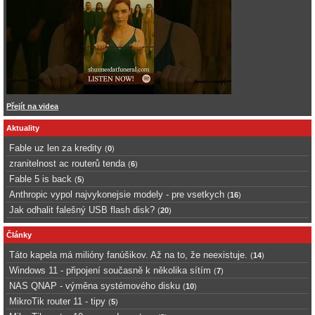
Přejít na videa
Aktuality
Fable uz len za kredity
(
0
)
zranitelnost ac routerů tenda
(
6
)
Fable 5 is back
(
5
)
Anthropic vypol najvykonejsie modely - pre vsetkych
(
16
)
Jak odhalit falešný USB flash disk?
(
20
)
Články
Táto kapela má milióny fanúšikov. Až na to, že neexistuje.
(
14
)
Windows 11 - připojení současně k několika sítím
(
7
)
NAS QNAP - výměna systémového disku
(
10
)
MikroTik router 11 - tipy
(
5
)