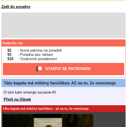
Zpět do poradny
Podpořte nás
$2
- Ikona patrona na poradně
$5
- Poradna bez reklam
$10
- Soukromé poradenství
STAŇTE SE PATRONEM
Táto kapela má milióny fanúšikov. Až na to, že neexistuje.
O tom kam smeruje sucasne AI.
Přejít na článek
Táto kapela má milióny fanúšikov - až na to, že neexistuje