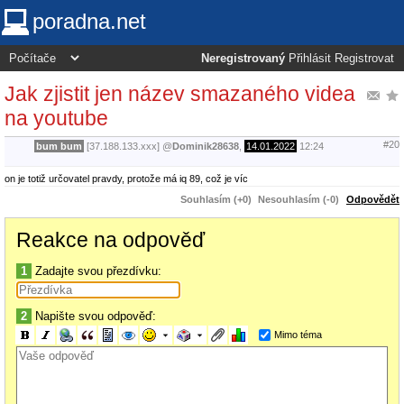
poradna.net
Neregistrovaný
Přihlásit
Registrovat
Jak zjistit jen název smazaného videa
na youtube
#20
bum bum
[37.188.133.xxx]
@
Dominik28638
,
14.01.2022
12:24
on je totiž určovatel pravdy, protože má iq 89, což je víc
Souhlasím (+0)
Nesouhlasím (-0)
Odpovědět
Reakce na odpověď
1
Zadajte svou přezdívku:
2
Napište svou odpověď:
Mimo téma