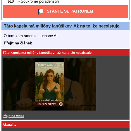
$10
- Soukromé poradenství
STAŇTE SE PATRONEM
Táto kapela má milióny fanúšikov. Až na to, že neexistuje.
O tom kam smeruje sucasne AI.
Přejít na článek
Táto kapela má milióny fanúšikov - až na to, že neexistuje
Přejít na videa
Aktuality