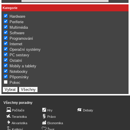
Kategorie
Hardware
Periferie
Multimédia
Software
Programování
Internet
Operační systémy
PC sestavy
Ostatní
Mobily a tablety
Notebooky
Připomínky
Pokec
Všechny poradny
Počítače
Hry
Debaty
Teraristika
Právo
Akvaristika
Ekonomika
Kutilství
Život