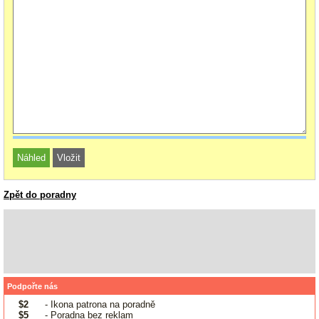
Zpět do poradny
Podpořte nás
$2
- Ikona patrona na poradně
$5
- Poradna bez reklam