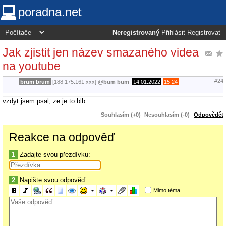
poradna.net
Neregistrovaný
Přihlásit
Registrovat
Jak zjistit jen název smazaného videa
na youtube
#24
brum brum
[188.175.161.xxx]
@
bum bum
,
14.01.2022
15:24
vzdyt jsem psal, ze je to blb.
Souhlasím (+0)
Nesouhlasím (-0)
Odpovědět
Reakce na odpověď
1
Zadajte svou přezdívku:
2
Napište svou odpověď:
Mimo téma