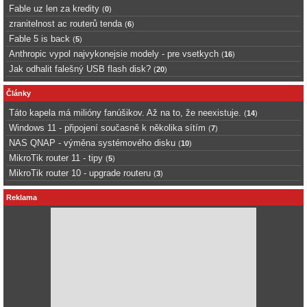
Fable uz len za kredity
(
0
)
zranitelnost ac routerů tenda
(
6
)
Fable 5 is back
(
5
)
Anthropic vypol najvykonejsie modely - pre vsetkych
(
16
)
Jak odhalit falešný USB flash disk?
(
20
)
Články
Táto kapela má milióny fanúšikov. Až na to, že neexistuje.
(
14
)
Windows 11 - připojení současně k několika sítím
(
7
)
NAS QNAP - výměna systémového disku
(
10
)
MikroTik router 11 - tipy
(
5
)
MikroTik router 10 - upgrade routeru
(
3
)
Reklama