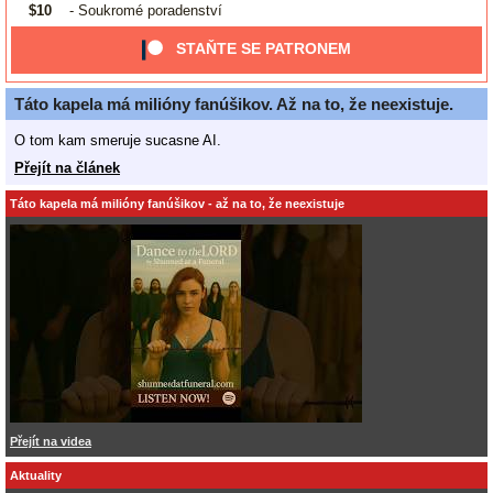
$10
- Soukromé poradenství
STAŇTE SE PATRONEM
Táto kapela má milióny fanúšikov. Až na to, že neexistuje.
O tom kam smeruje sucasne AI.
Přejít na článek
Táto kapela má milióny fanúšikov - až na to, že neexistuje
Přejít na videa
Aktuality