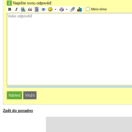
2
Napište svou odpověď:
Mimo téma
Zpět do poradny