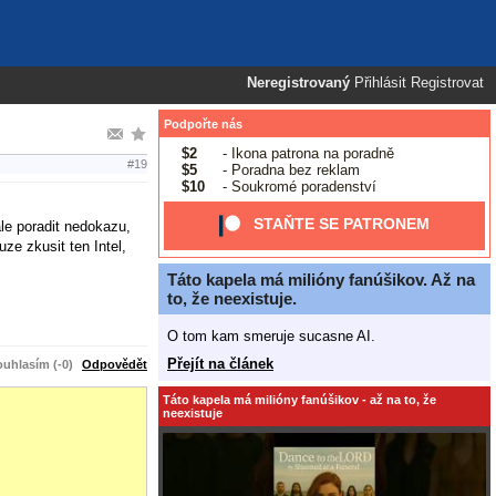
Neregistrovaný
Přihlásit
Registrovat
Podpořte nás
$2
- Ikona patrona na poradně
#19
$5
- Poradna bez reklam
$10
- Soukromé poradenství
STAŇTE SE PATRONEM
le poradit nedokazu,
ze zkusit ten Intel,
Táto kapela má milióny fanúšikov. Až na
to, že neexistuje.
O tom kam smeruje sucasne AI.
Přejít na článek
uhlasím (-0)
Odpovědět
Táto kapela má milióny fanúšikov - až na to, že
neexistuje