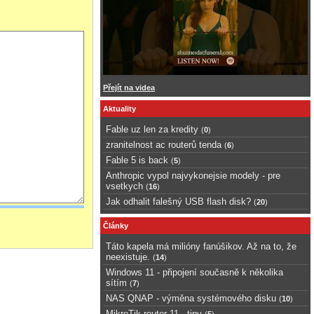
Přejít na videa
Aktuality
Fable uz len za kredity
(
0
)
zranitelnost ac routerů tenda
(
6
)
Fable 5 is back
(
5
)
Anthropic vypol najvykonejsie modely - pre
vsetkych
(
16
)
Jak odhalit falešný USB flash disk?
(
20
)
Články
Táto kapela má milióny fanúšikov. Až na to, že
neexistuje.
(
14
)
Windows 11 - připojení současně k několika
sítím
(
7
)
NAS QNAP - výměna systémového disku
(
10
)
MikroTik router 11 - tipy
(
5
)