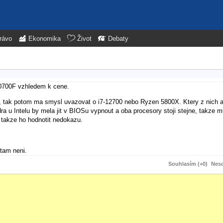
rávo
Ekonomika
Život
Debaty
10700F vzhledem k cene.
 Kc, tak potom ma smysl uvazovat o i7-12700 nebo Ryzen 5800X. Ktery z nich a
a u Intelu by mela jit v BIOSu vypnout a oba procesory stoji stejne, takze mu
 takze ho hodnotit nedokazu.
tam neni.
Souhlasím (+0)
Neso