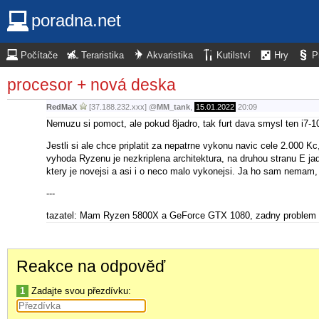
poradna.net
Počítače
Teraristika
Akvaristika
Kutilství
Hry
P
procesor + nová deska
RedMaX
[37.188.232.xxx]
@
MM_tank
,
15.01.2022
20:09
Nemuzu si pomoct, ale pokud 8jadro, tak furt dava smysl ten i7-
Jestli si ale chce priplatit za nepatrne vykonu navic cele 2.000
vyhoda Ryzenu je nezkriplena architektura, na druhou stranu E jadr
ktery je novejsi a asi i o neco malo vykonejsi. Ja ho sam nemam,
---
tazatel: Mam Ryzen 5800X a GeForce GTX 1080, zadny problem 
Reakce na odpověď
1
Zadajte svou přezdívku: