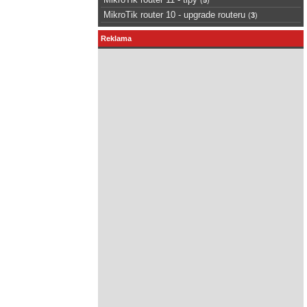
MikroTik router 10 - upgrade routeru
(
3
)
Reklama