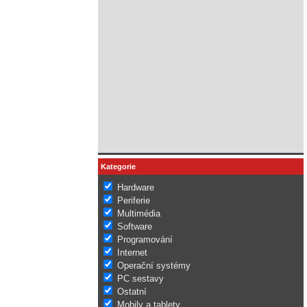
Kategorie
Hardware
Periferie
Multimédia
Software
Programování
Internet
Operační systémy
PC sestavy
Ostatní
Mobily a tablety