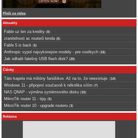
Přejít na videa
Aktuality
Fable uz len za kredity
(
0
)
zranitelnost ac routerů tenda
(
6
)
Fable 5 is back
(
5
)
Anthropic vypol najvykonejsie modely - pre vsetkych
(
16
)
Jak odhalit falešný USB flash disk?
(
20
)
Články
Táto kapela má milióny fanúšikov. Až na to, že neexistuje.
(
14
)
Windows 11 - připojení současně k několika sítím
(
7
)
NAS QNAP - výměna systémového disku
(
10
)
MikroTik router 11 - tipy
(
5
)
MikroTik router 10 - upgrade routeru
(
3
)
Reklama