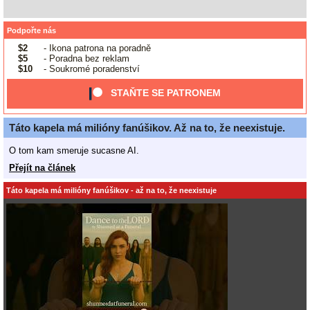
Podpořte nás
$2
- Ikona patrona na poradně
$5
- Poradna bez reklam
$10
- Soukromé poradenství
STAŇTE SE PATRONEM
Táto kapela má milióny fanúšikov. Až na to, že neexistuje.
O tom kam smeruje sucasne AI.
Přejít na článek
Táto kapela má milióny fanúšikov - až na to, že neexistuje