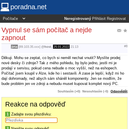
poradna.net
Neregistrovaný
Přihlásit
Registrovat
Vypnul se sám počítač a nejde
zapnout
#8
jirta
[89.103.35.xxx]
@
host
,
25.01.2022
21:13
Děkuji. Mohu se zeptat, co bych si neměl nechat vnutit? Myslíte prodej
nové desky či zdroje? Tak z mého pohledu, by bylo jedno, jestli mi je
prodají v servisu, pokud cena nebude o moc vyšší, než na eshopech.
Počítač jsem koupil v Alze, kde ho i sestavili. A zase je lepší, když mi ho
dají dohromady, než abych sám sháněl komponenty. Jen se modlím, že
bude problém jen ve zdroji a nebudu muset kupovat komplet nový PC.
Souhlasím (+0)
Nesouhlasím (-0)
Odpovědět
Reakce na odpověď
1
Zadajte svou přezdívku:
2
Napište svou odpověď: