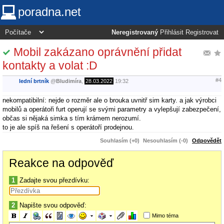
poradna.net
Neregistrovaný
Přihlásit
Registrovat
Mobil zakázano oprávnění přidat
kontakty a volat :D
#4
lední brtník
@
Bludimíra
,
28.03.2022
19:32
nekompatibilní: nejde o rozměr ale o brouka uvnitř sim karty. a jak výrobci
mobilů a operátoři furt operují se svými parametry a vylepšují zabezpečení,
občas si nějaká simka s tím krámem nerozumí.
to je ale spíš na řešení s operátoří prodejnou.
Souhlasím (+0)
Nesouhlasím (-0)
Odpovědět
Reakce na odpověď
1
Zadajte svou přezdívku:
2
Napište svou odpověď:
Mimo téma