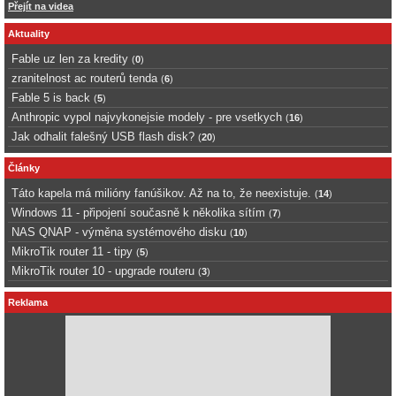
Přejít na videa
Aktuality
Fable uz len za kredity
(
0
)
zranitelnost ac routerů tenda
(
6
)
Fable 5 is back
(
5
)
Anthropic vypol najvykonejsie modely - pre vsetkych
(
16
)
Jak odhalit falešný USB flash disk?
(
20
)
Články
Táto kapela má milióny fanúšikov. Až na to, že neexistuje.
(
14
)
Windows 11 - připojení současně k několika sítím
(
7
)
NAS QNAP - výměna systémového disku
(
10
)
MikroTik router 11 - tipy
(
5
)
MikroTik router 10 - upgrade routeru
(
3
)
Reklama