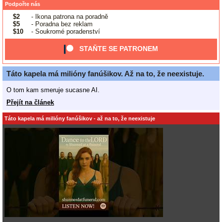
Podpořte nás
$2
- Ikona patrona na poradně
$5
- Poradna bez reklam
$10
- Soukromé poradenství
STAŇTE SE PATRONEM
Táto kapela má milióny fanúšikov. Až na to, že neexistuje.
O tom kam smeruje sucasne AI.
Přejít na článek
Táto kapela má milióny fanúšikov - až na to, že neexistuje