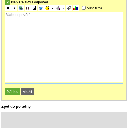
2
Napište svou odpověď:
Mimo téma
Zpět do poradny