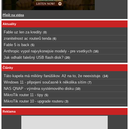
Přejít na videa
Aktuality
Fable uz len za kredity
(
0
)
zranitelnost ac routerů tenda
(
6
)
Fable 5 is back
(
5
)
Anthropic vypol najvykonejsie modely - pre vsetkych
(
16
)
Jak odhalit falešný USB flash disk?
(
20
)
Články
Táto kapela má milióny fanúšikov. Až na to, že neexistuje.
(
14
)
Windows 11 - připojení současně k několika sítím
(
7
)
NAS QNAP - výměna systémového disku
(
10
)
MikroTik router 11 - tipy
(
5
)
MikroTik router 10 - upgrade routeru
(
3
)
Reklama