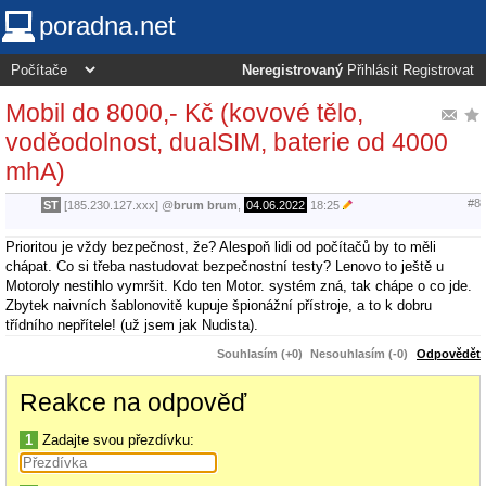
poradna.net
Neregistrovaný
Přihlásit
Registrovat
Mobil do 8000,- Kč (kovové tělo,
voděodolnost, dualSIM, baterie od 4000
mhA)
#8
ST
[185.230.127.xxx]
@
brum brum
,
04.06.2022
18:25
Prioritou je vždy bezpečnost, že? Alespoň lidi od počítačů by to měli
chápat. Co si třeba nastudovat bezpečnostní testy? Lenovo to ještě u
Motoroly nestihlo vymršit. Kdo ten Motor. systém zná, tak chápe o co jde.
Zbytek naivních šablonovitě kupuje špionážní přístroje, a to k dobru
třídního nepřítele! (už jsem jak Nudista).
Souhlasím (+0)
Nesouhlasím (-0)
Odpovědět
Reakce na odpověď
1
Zadajte svou přezdívku: