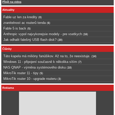
Přejít na videa
Aktuality
Fable uz len za kredity
(
0
)
zranitelnost ac routerů tenda
(
6
)
Fable 5 is back
(
5
)
Anthropic vypol najvykonejsie modely - pre vsetkych
(
16
)
Jak odhalit falešný USB flash disk?
(
20
)
Články
Táto kapela má milióny fanúšikov. Až na to, že neexistuje.
(
14
)
Windows 11 - připojení současně k několika sítím
(
7
)
NAS QNAP - výměna systémového disku
(
10
)
MikroTik router 11 - tipy
(
5
)
MikroTik router 10 - upgrade routeru
(
3
)
Reklama