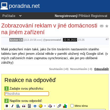
poradna.net
Neregistrovaný
Přihlásit
Registrovat
Zobrazování reklam v jiné domácnosti
na jiném zařízení
#7
Archer C6
[213.19.58.xxx]
@
pozorovateľ
,
22.06.2022
23:26
Malé podezření mám také, jako že tím továrním nastavením starého
tabletu tam přeci jenom zůstal někde v paměti uložený můj Google účet. (v
mých zařízeních mám zapnutou synchronizaci, ale jen pro oblíbené
záložky)
Souhlasím (+0)
Nesouhlasím (-0)
Odpovědět
Reakce na odpověď
1
Zadajte svou přezdívku:
2
Napište svou odpověď:
Mimo téma