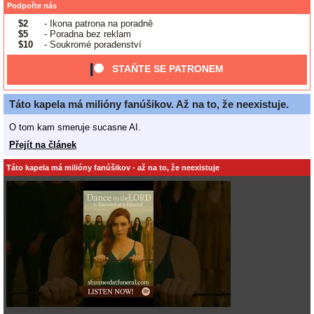
Podpořte nás
$2
- Ikona patrona na poradně
$5
- Poradna bez reklam
$10
- Soukromé poradenství
STAŇTE SE PATRONEM
Táto kapela má milióny fanúšikov. Až na to, že neexistuje.
O tom kam smeruje sucasne AI.
Přejít na článek
Táto kapela má milióny fanúšikov - až na to, že neexistuje