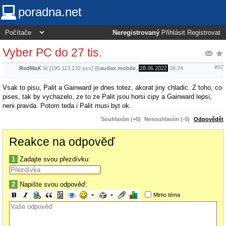
poradna.net
Neregistrovaný
Přihlásit
Registrovat
Vyber PC do 27 tis.
#37
RedMaX
[195.113.132.xxx]
@
audax mobile
,
28.06.2022
08:24
Vsak to pisu, Palit a Gainward je dnes totez, akorat jiny chladic. Z toho, co
pises, tak by vychazelo, ze to ze Palit jsou horsi cipy a Gainward lepsi,
neni pravda. Potom teda i Palit musi byt ok.
Souhlasím (+0)
Nesouhlasím (-0)
Odpovědět
Reakce na odpověď
1
Zadajte svou přezdívku:
2
Napište svou odpověď:
Mimo téma