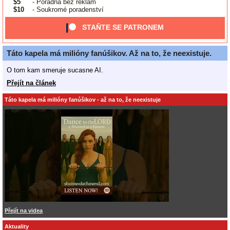
$5
- Poradna bez reklam
$10
- Soukromé poradenství
STAŇTE SE PATRONEM
Táto kapela má milióny fanúšikov. Až na to, že neexistuje.
O tom kam smeruje sucasne AI.
Přejít na článek
Táto kapela má milióny fanúšikov - až na to, že neexistuje
Přejít na videa
Aktuality