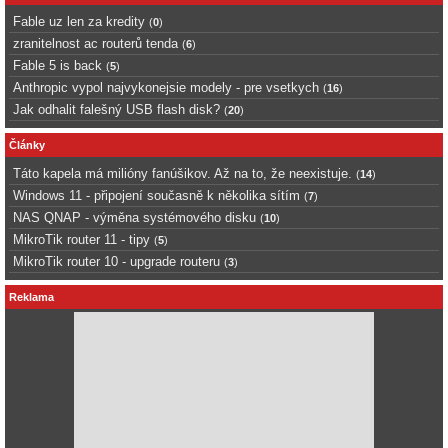
Fable uz len za kredity
(
0
)
zranitelnost ac routerů tenda
(
6
)
Fable 5 is back
(
5
)
Anthropic vypol najvykonejsie modely - pre vsetkych
(
16
)
Jak odhalit falešný USB flash disk?
(
20
)
Články
Táto kapela má milióny fanúšikov. Až na to, že neexistuje.
(
14
)
Windows 11 - připojení současně k několika sítím
(
7
)
NAS QNAP - výměna systémového disku
(
10
)
MikroTik router 11 - tipy
(
5
)
MikroTik router 10 - upgrade routeru
(
3
)
Reklama