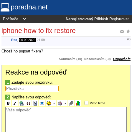
poradna.net
Neregistrovaný
Přihlásit
Registrovat
iphone how to fix restore
#6
Rce
,
06.09.2022
21:59
Chceš ho popsat fixem?
Souhlasím (+0)
Nesouhlasím (-0)
Odpovědět
Reakce na odpověď
1
Zadajte svou přezdívku:
2
Napište svou odpověď:
Mimo téma