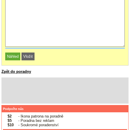
Zpět do poradny
Podpořte nás
$2
- Ikona patrona na poradně
$5
- Poradna bez reklam
$10
- Soukromé poradenství