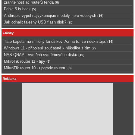
zranitelnost ac routerů tenda
(
6
)
Fable 5 is back
(
5
)
Anthropic vypol najvykonejsie modely - pre vsetkych
(
16
)
Jak odhalit falešný USB flash disk?
(
20
)
Články
Táto kapela má milióny fanúšikov. Až na to, že neexistuje.
(
14
)
Windows 11 - připojení současně k několika sítím
(
7
)
NAS QNAP - výměna systémového disku
(
10
)
MikroTik router 11 - tipy
(
5
)
MikroTik router 10 - upgrade routeru
(
3
)
Reklama