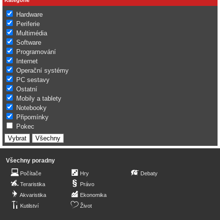
Hardware
Periferie
Multimédia
Software
Programování
Internet
Operační systémy
PC sestavy
Ostatní
Mobily a tablety
Notebooky
Připomínky
Pokec
Všechny poradny
Počítače
Hry
Debaty
Teraristika
Právo
Akvaristika
Ekonomika
Kutilství
Život