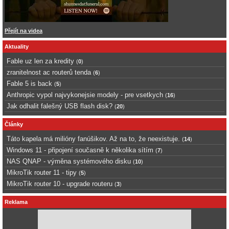
Přejít na videa
Aktuality
Fable uz len za kredity
(
0
)
zranitelnost ac routerů tenda
(
6
)
Fable 5 is back
(
5
)
Anthropic vypol najvykonejsie modely - pre vsetkych
(
16
)
Jak odhalit falešný USB flash disk?
(
20
)
Články
Táto kapela má milióny fanúšikov. Až na to, že neexistuje.
(
14
)
Windows 11 - připojení současně k několika sítím
(
7
)
NAS QNAP - výměna systémového disku
(
10
)
MikroTik router 11 - tipy
(
5
)
MikroTik router 10 - upgrade routeru
(
3
)
Reklama