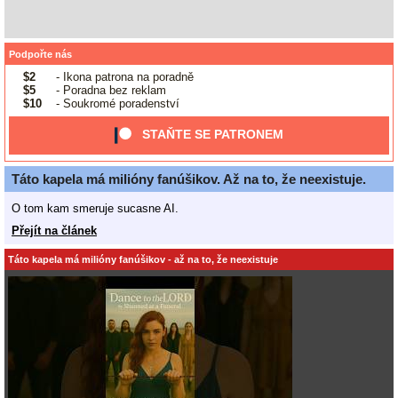
Podpořte nás
$2
- Ikona patrona na poradně
$5
- Poradna bez reklam
$10
- Soukromé poradenství
STAŇTE SE PATRONEM
Táto kapela má milióny fanúšikov. Až na to, že neexistuje.
O tom kam smeruje sucasne AI.
Přejít na článek
Táto kapela má milióny fanúšikov - až na to, že neexistuje