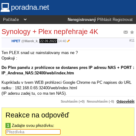
poradna.net
Neregistrovaný
Přihlásit
Registrovat
Synology + Plex nepřehraje 4K
#11
HPET
@
Marek_k
,
22.09.2022
14:40
Ten PLEX snad uz nainstalovany mas ne ?
Opakuji :
Do Plex panelu z prohlizece se dostanes pres IP adresu NAS + PORT :
IP_Andresa_NAS:32400/web/index.htm
Kuprikladu v tvem WEB prohlizeci Google Chrome na PC napises do URL
radku : 192.168.0.65:32400/web/index.html
(IP adersu zadej tu, co ma ten NAS).
Souhlasím (+0)
Nesouhlasím (-0)
Odpovědět
Reakce na odpověď
1
Zadajte svou přezdívku: