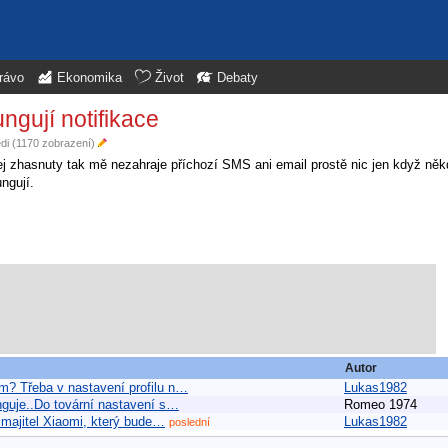
rávo
Ekonomika
Život
Debaty
ngují notifikace
ědi (1170 zobrazení)
 zhasnuty tak mě nezahraje příchozí SMS ani email prostě nic jen když něk
ngují.
Autor
m? Třeba v nastavení profilu n…
Lukas1982
nguje..Do tovární nastavení s…
Romeo 1974
ý majitel Xiaomi, který bude…
Lukas1982
poslední