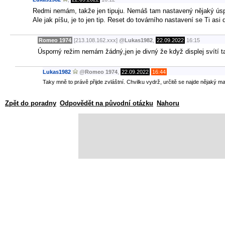
Redmi nemám, takže jen tipuju. Nemáš tam nastavený nějaký úspo
Ale jak píšu, je to jen tip. Reset do továrního nastavení se Ti asi
Romeo 1974
[213.108.162.xxx]
@
Lukas1982
,
22.09.2022
16:15
Úsporný režim nemám žádný,jen je divný že když displej svítí 
Lukas1982
@
Romeo 1974
,
22.09.2022
16:44
Taky mně to právě přijde zvláštní. Chvilku vydrž, určitě se najde nějaký maj
Zpět do poradny
Odpovědět na původní otázku
Nahoru