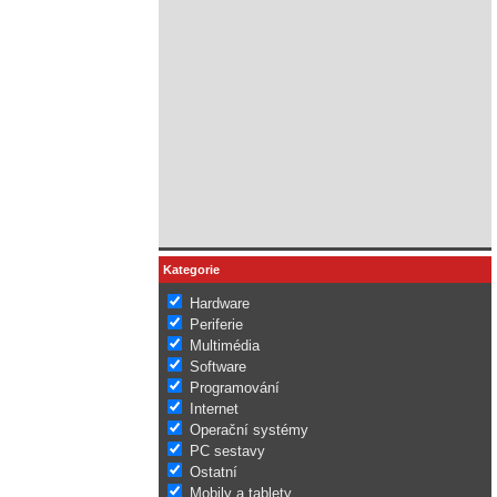
Kategorie
Hardware
Periferie
Multimédia
Software
Programování
Internet
Operační systémy
PC sestavy
Ostatní
Mobily a tablety