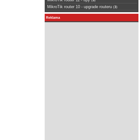
MikroTik router 10 - upgrade routeru
(
3
)
Reklama