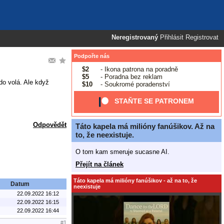
Neregistrovaný
Přihlásit
Registrovat
Podpořte nás
$2
- Ikona patrona na poradně
$5
- Poradna bez reklam
do volá. Ale když
$10
- Soukromé poradenství
STAŇTE SE PATRONEM
Odpovědět
Táto kapela má milióny fanúšikov. Až na
to, že neexistuje.
O tom kam smeruje sucasne AI.
Přejít na článek
Táto kapela má milióny fanúšikov - až na to, že
Datum
neexistuje
22.09.2022 16:12
22.09.2022 16:15
22.09.2022 16:44
#1