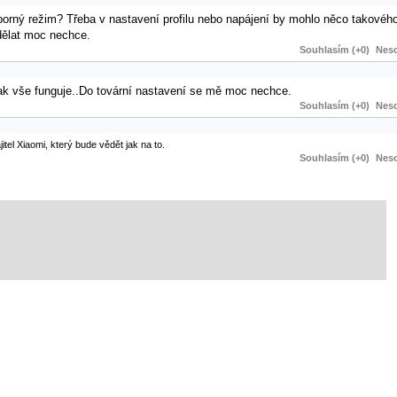
rný režim? Třeba v nastavení profilu nebo napájení by mohlo něco takového
 dělat moc nechce.
Souhlasím (+0)
Neso
tak vše funguje..Do tovární nastavení se mě moc nechce.
Souhlasím (+0)
Neso
itel Xiaomi, který bude vědět jak na to.
Souhlasím (+0)
Neso