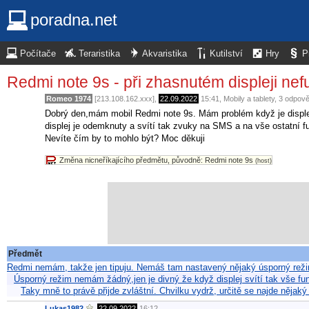
poradna.net
Počítače
Teraristika
Akvaristika
Kutilství
Hry
P
Redmi note 9s - při zhasnutém displeji nefu
Romeo 1974
[213.108.162.xxx],
22.09.2022
15:41
,
Mobily a tablety
, 3 odpov
Dobrý den,mám mobil Redmi note 9s. Mám problém když je displej
displej je odemknuty a svítí tak zvuky na SMS a na vše ostatní fu
Nevíte čím by to mohlo být? Moc děkuji
Změna nicneříkajícího předmětu, původně: Redmi note 9s
(host)
Předmět
Redmi nemám, takže jen tipuju. Nemáš tam nastavený nějaký úsporný reži
Úsporný režim nemám žádný,jen je divný že když displej svítí tak vše fu
Taky mně to právě přijde zvláštní. Chvilku vydrž, určitě se najde nějak
Lukas1982
,
22.09.2022
16:12