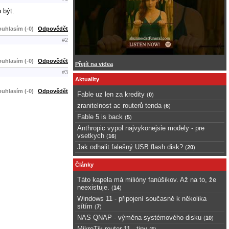
 být.
uhlasím (-0)
Odpovědět
#2
uhlasím (-0)
Odpovědět
Přejít na videa
#3
Aktuality
uhlasím (-0)
Odpovědět
Fable uz len za kredity
(
0
)
zranitelnost ac routerů tenda
(
6
)
Fable 5 is back
(
5
)
Anthropic vypol najvykonejsie modely - pre
vsetkych
(
16
)
Jak odhalit falešný USB flash disk?
(
20
)
Články
Táto kapela má milióny fanúšikov. Až na to, že
neexistuje.
(
14
)
Windows 11 - připojení současně k několika
sítím
(
7
)
NAS QNAP - výměna systémového disku
(
10
)
MikroTik router 11 - tipy
(
5
)