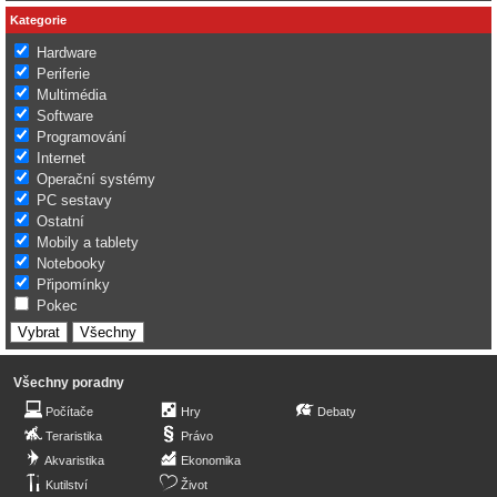
Kategorie
Hardware
Periferie
Multimédia
Software
Programování
Internet
Operační systémy
PC sestavy
Ostatní
Mobily a tablety
Notebooky
Připomínky
Pokec
Všechny poradny
Počítače
Hry
Debaty
Teraristika
Právo
Akvaristika
Ekonomika
Kutilství
Život