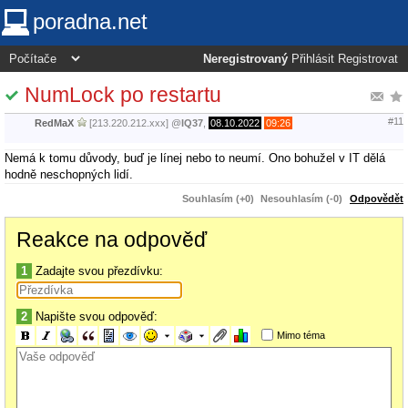
poradna.net
Neregistrovaný
Přihlásit
Registrovat
NumLock po restartu
#11
RedMaX
[213.220.212.xxx]
@
IQ37
,
08.10.2022
09:26
Nemá k tomu důvody, buď je línej nebo to neumí. Ono bohužel v IT dělá
hodně neschopných lidí.
Souhlasím (+0)
Nesouhlasím (-0)
Odpovědět
Reakce na odpověď
1
Zadajte svou přezdívku:
2
Napište svou odpověď:
Mimo téma