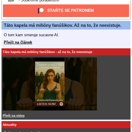
$10
- Soukromé poradenství
STAŇTE SE PATRONEM
Táto kapela má milióny fanúšikov. Až na to, že neexistuje.
O tom kam smeruje sucasne AI.
Přejít na článek
Táto kapela má milióny fanúšikov - až na to, že neexistuje
Přejít na videa
Aktuality