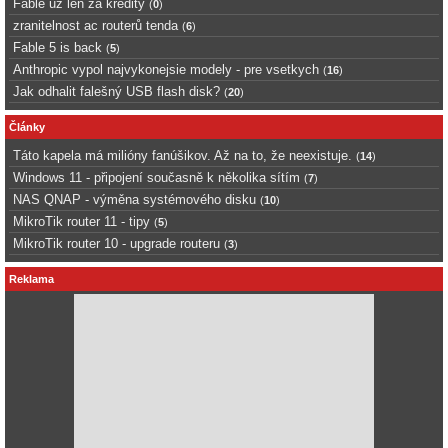
Fable uz len za kredity
(
0
)
zranitelnost ac routerů tenda
(
6
)
Fable 5 is back
(
5
)
Anthropic vypol najvykonejsie modely - pre vsetkych
(
16
)
Jak odhalit falešný USB flash disk?
(
20
)
Články
Táto kapela má milióny fanúšikov. Až na to, že neexistuje.
(
14
)
Windows 11 - připojení současně k několika sítím
(
7
)
NAS QNAP - výměna systémového disku
(
10
)
MikroTik router 11 - tipy
(
5
)
MikroTik router 10 - upgrade routeru
(
3
)
Reklama