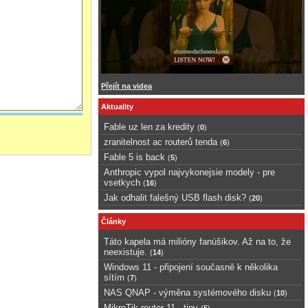
Přejít na videa
Aktuality
Fable uz len za kredity
(
0
)
zranitelnost ac routerů tenda
(
6
)
Fable 5 is back
(
5
)
Anthropic vypol najvykonejsie modely - pre
vsetkych
(
16
)
Jak odhalit falešný USB flash disk?
(
20
)
Články
Táto kapela má milióny fanúšikov. Až na to, že
neexistuje.
(
14
)
Windows 11 - připojení současně k několika
sítím
(
7
)
NAS QNAP - výměna systémového disku
(
10
)
MikroTik router 11 - tipy
(
5
)