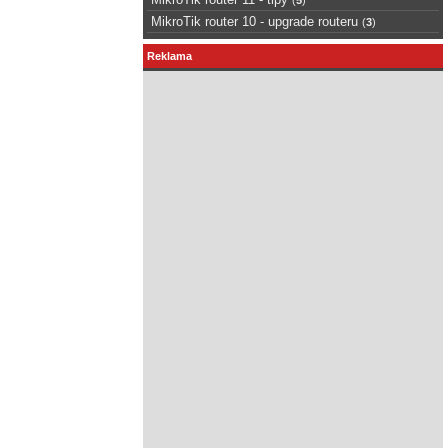
MikroTik router 10 - upgrade routeru
(
3
)
Reklama