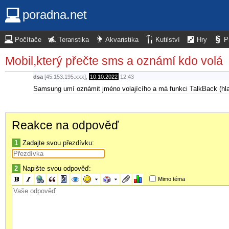
poradna.net
Počítače
Teraristika
Akvaristika
Kutilství
Hry
P
Mobil,který přečte sms a oznámí kdo volá
dsa
[45.153.195.xxx],
10.10.2022
12:43
Samsung umí oznámit jméno volajícího a má funkci TalkBack (h
Reakce na odpověď
1
Zadajte svou přezdívku:
2
Napište svou odpověď:
Mimo téma