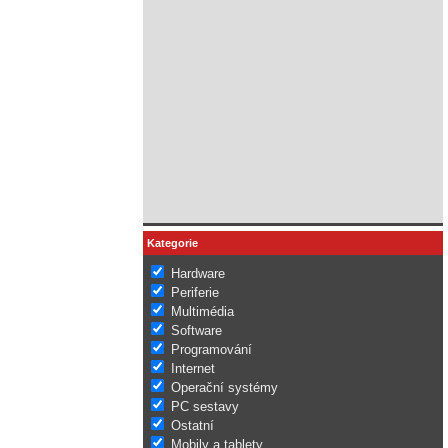
Kategorie
Hardware
Periferie
Multimédia
Software
Programování
Internet
Operační systémy
PC sestavy
Ostatní
Mobily a tablety