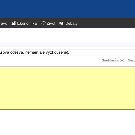
rávo
Ekonomika
Život
Debaty
lasová odezva, nemám ale vyzkoušené).
Souhlasím (+0)
Neso