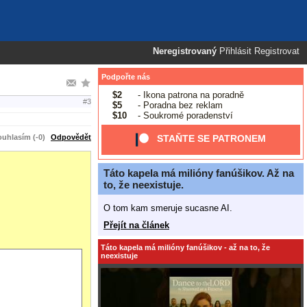
Neregistrovaný
Přihlásit
Registrovat
Podpořte nás
$2
- Ikona patrona na poradně
#3
$5
- Poradna bez reklam
$10
- Soukromé poradenství
uhlasím (-0)
Odpovědět
STAŇTE SE PATRONEM
Táto kapela má milióny fanúšikov. Až na
to, že neexistuje.
O tom kam smeruje sucasne AI.
Přejít na článek
Táto kapela má milióny fanúšikov - až na to, že
neexistuje