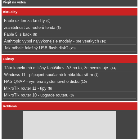
Přejít na videa
Aktuality
Fable uz len za kredity
(
0
)
zranitelnost ac routerů tenda
(
6
)
Fable 5 is back
(
5
)
Anthropic vypol najvykonejsie modely - pre vsetkych
(
16
)
Jak odhalit falešný USB flash disk?
(
20
)
Články
Táto kapela má milióny fanúšikov. Až na to, že neexistuje.
(
14
)
Windows 11 - připojení současně k několika sítím
(
7
)
NAS QNAP - výměna systémového disku
(
10
)
MikroTik router 11 - tipy
(
5
)
MikroTik router 10 - upgrade routeru
(
3
)
Reklama