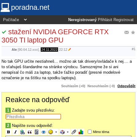
poradna.net
Neregistrovaný
Přihlásit
Registrovat
stažení NVIDIA GEFORCE RTX
3050 TI laptop GPU
#1
Ale
[90.64.12.xxx],
24.11.2022
22:12
No tak GPU určite nestiahneš... možno ak tak drivery/ovládače k nej.... a
to sťahuješ štandardne na stránke výrobcu. Samozrejme že si ani
nenapísal čo máš za laptop, takže ťažko poradiť (presné modelové
označenie je na štítku na spodku laptopu).
Souhlasím (+0)
Nesouhlasím (-0)
Odpovědět
Reakce na odpověď
1
Zadajte svou přezdívku:
2
Napište svou odpověď:
Mimo téma