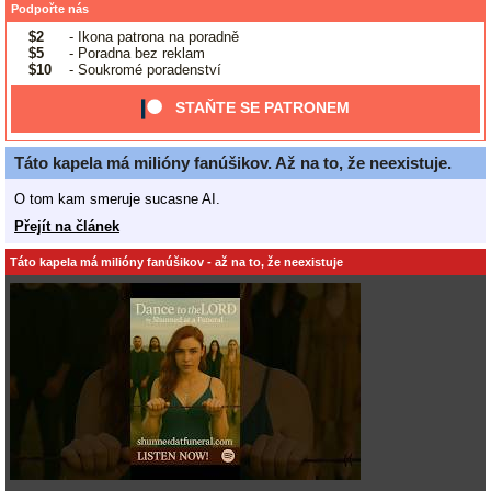
Podpořte nás
$2
- Ikona patrona na poradně
$5
- Poradna bez reklam
$10
- Soukromé poradenství
STAŇTE SE PATRONEM
Táto kapela má milióny fanúšikov. Až na to, že neexistuje.
O tom kam smeruje sucasne AI.
Přejít na článek
Táto kapela má milióny fanúšikov - až na to, že neexistuje