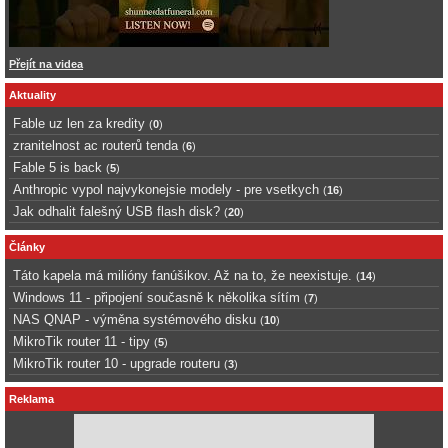
Přejít na videa
Aktuality
Fable uz len za kredity
(
0
)
zranitelnost ac routerů tenda
(
6
)
Fable 5 is back
(
5
)
Anthropic vypol najvykonejsie modely - pre vsetkych
(
16
)
Jak odhalit falešný USB flash disk?
(
20
)
Články
Táto kapela má milióny fanúšikov. Až na to, že neexistuje.
(
14
)
Windows 11 - připojení současně k několika sítím
(
7
)
NAS QNAP - výměna systémového disku
(
10
)
MikroTik router 11 - tipy
(
5
)
MikroTik router 10 - upgrade routeru
(
3
)
Reklama