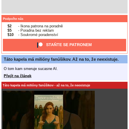
Podpořte nás
$2
- Ikona patrona na poradně
$5
- Poradna bez reklam
$10
- Soukromé poradenství
STAŇTE SE PATRONEM
Táto kapela má milióny fanúšikov. Až na to, že neexistuje.
O tom kam smeruje sucasne AI.
Přejít na článek
Táto kapela má milióny fanúšikov - až na to, že neexistuje