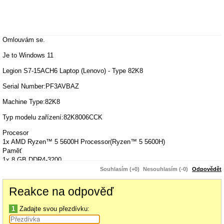
Omlouvám se.
Je to Windows 11
Legion S7-15ACH6 Laptop (Lenovo) - Type 82K8
Serial Number:PF3AVBAZ
Machine Type:82K8
Typ modelu zařízení:82K8006CCK
Procesor
1x AMD Ryzen™ 5 5600H Processor(Ryzen™ 5 5600H)
Paměť
1x 8 GB DDR4-3200
1x 8GB DDR4 3200
Souhlasím (+0)
Nesouhlasím (-0)
Odpovědět
Operační systém
Windows 11 Home 64(SK:Slovak,EN:English,CZ:Czech)
Reakce na odpověď
Pevné disky
1x 512GBSSDPCIe3x4
1
Zadajte svou přezdívku:
Bezdrátová síť
1x Killer Wi-Fi 6 1650x 2x2 AX; Bluetooth® 5.1 or above