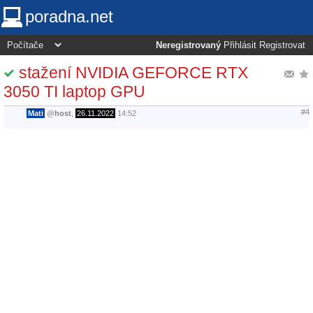
poradna.net
Neregistrovaný
Přihlásit
Registrovat
stažení NVIDIA GEFORCE RTX
3050 TI laptop GPU
#4
Mati
@
host
,
26.11.2022
14:52