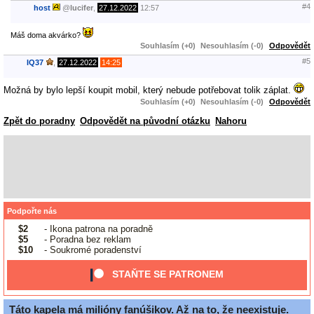
#4
host
@
lucifer
,
27.12.2022
12:57
Máš doma akvárko?
Souhlasím (+0)
Nesouhlasím (-0)
Odpovědět
#5
IQ37
,
27.12.2022
14:25
Možná by bylo lepší koupit mobil, který nebude potřebovat tolik záplat.
Souhlasím (+0)
Nesouhlasím (-0)
Odpovědět
Zpět do poradny
Odpovědět na původní otázku
Nahoru
Podpořte nás
$2
- Ikona patrona na poradně
$5
- Poradna bez reklam
$10
- Soukromé poradenství
STAŇTE SE PATRONEM
Táto kapela má milióny fanúšikov. Až na to, že neexistuje.