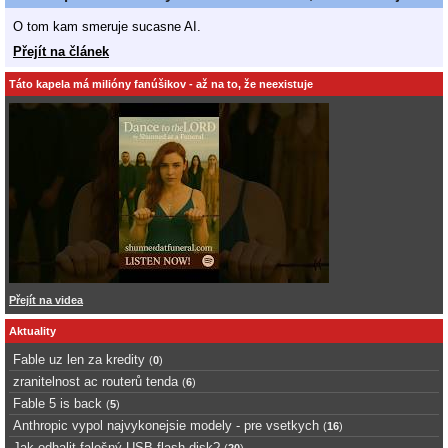
O tom kam smeruje sucasne AI.
Přejít na článek
Táto kapela má milióny fanúšikov - až na to, že neexistuje
Přejít na videa
Aktuality
Fable uz len za kredity
(
0
)
zranitelnost ac routerů tenda
(
6
)
Fable 5 is back
(
5
)
Anthropic vypol najvykonejsie modely - pre vsetkych
(
16
)
Jak odhalit falešný USB flash disk?