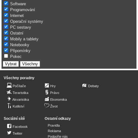
Software
Programování
Internet
Operační systémy
PC sestavy
Ostatní
Mobily a tablety
Notebooky
Připomínky
Pokec
Všechny poradny
Počítače
Hry
Debaty
Teraristika
Právo
Akvaristika
Ekonomika
Kutilství
Život
Sociální sítě
Ostatní odkazy
Pravidla
Facebook
Reklama
Twitter
Podpořte nás