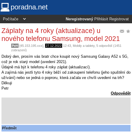
poradna.net
Neregistrovaný
Přihlásit
Registrovat
Záplaty na 4 roky (aktualizace) u
nového telefonu Samsung, model 2021
PeH
[45.153.195.xxx],
27.12.2022
12:43
,
Mobily a tablety
, 5 odpovědí (1451
zobrazení)
Dobrý den, prosím vás bratr chce koupit nový Samsung Galaxy A52 s 5G,
což je rok starý model (uvedení 2021).
Údajně má být k telefonu 4 roky záplat (aktualizací).
A zajímá nás jestli tyto 4 roky běží od zakoupení telefonu (jeho spuštění do
užívání) nebo se jedná o poproru, která začala ve chvíli uvedení na trh?
Děkuji
Petr
Odpovědět
Předmět