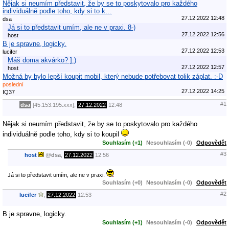
Nějak si neumím představit, že by se to poskytovalo pro každého
individuálně podle toho, kdy si to k…
27.12.2022 12:48
dsa
Já si to představit umím, ale ne v praxi. 8-)
27.12.2022 12:56
host
B je spravne, logicky.
27.12.2022 12:53
lucifer
Máš doma akvárko? ]:)
27.12.2022 12:57
host
Možná by bylo lepší koupit mobil, který nebude potřebovat tolik záplat. :-D
poslední
27.12.2022 14:25
IQ37
#1
dsa
[45.153.195.xxx],
27.12.2022
12:48
Nějak si neumím představit, že by se to poskytovalo pro každého
individuálně podle toho, kdy si to koupil
Souhlasím (+1)
Nesouhlasím (-0)
Odpovědět
#3
host
@
dsa
,
27.12.2022
12:56
Já si to představit umím, ale ne v praxi.
Souhlasím (+0)
Nesouhlasím (-0)
Odpovědět
#2
lucifer
,
27.12.2022
12:53
B je spravne, logicky.
Souhlasím (+1)
Nesouhlasím (-0)
Odpovědět