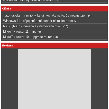
(
20
)
Články
Táto kapela má milióny fanúšikov. Až na to, že neexistuje.
(
14
)
Windows 11 - připojení současně k několika sítím
(
7
)
NAS QNAP - výměna systémového disku
(
10
)
MikroTik router 11 - tipy
(
5
)
MikroTik router 10 - upgrade routeru
(
3
)
Reklama