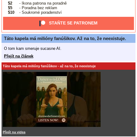
$2
- Ikona patrona na poradně
$5
- Poradna bez reklam
$10
- Soukromé poradenství
STAŇTE SE PATRONEM
Táto kapela má milióny fanúšikov. Až na to, že neexistuje.
O tom kam smeruje sucasne AI.
Přejít na článek
Táto kapela má milióny fanúšikov - až na to, že neexistuje
Přejít na videa