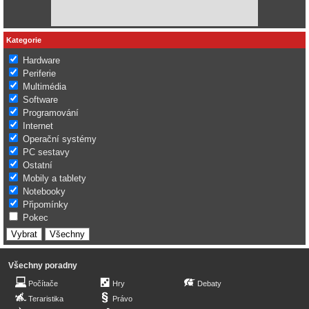
Kategorie
Hardware
Periferie
Multimédia
Software
Programování
Internet
Operační systémy
PC sestavy
Ostatní
Mobily a tablety
Notebooky
Připomínky
Pokec
Všechny poradny
Počítače
Hry
Debaty
Teraristika
Právo