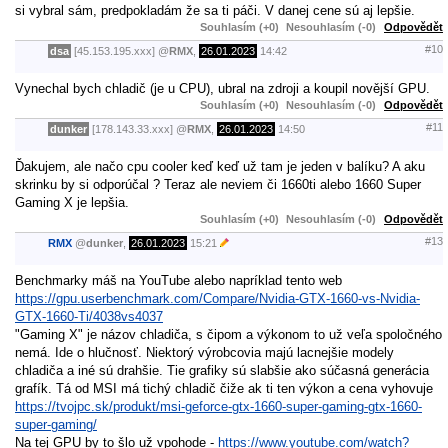
si vybral sám, predpokladám že sa ti páči. V danej cene sú aj lepšie.
Souhlasím (+0)
Nesouhlasím (-0)
Odpovědět
#10
dsa
[45.153.195.xxx]
@
RMX
,
26.01.2023
14:42
Vynechal bych chladič (je u CPU), ubral na zdroji a koupil novější GPU.
Souhlasím (+0)
Nesouhlasím (-0)
Odpovědět
#11
dunker
[178.143.33.xxx]
@
RMX
,
26.01.2023
14:50
Ďakujem, ale načo cpu cooler keď keď už tam je jeden v balíku? A aku
skrinku by si odporúčal ? Teraz ale neviem či 1660ti alebo 1660 Super
Gaming X je lepšia.
Souhlasím (+0)
Nesouhlasím (-0)
Odpovědět
#13
RMX
@
dunker
,
26.01.2023
15:21
Benchmarky máš na YouTube alebo napríklad tento web
https://gpu.userbenchmark.com/Compare/Nvidia-GTX-1660-vs-Nvidia-
GTX-1660-Ti/4038vs4037
"Gaming X" je názov chladiča, s čipom a výkonom to už veľa spoločného
nemá. Ide o hlučnosť. Niektorý výrobcovia majú lacnejšie modely
chladiča a iné sú drahšie. Tie grafiky sú slabšie ako súčasná generácia
grafík. Tá od MSI má tichý chladič čiže ak ti ten výkon a cena vyhovuje
https://tvojpc.sk/produkt/msi-geforce-gtx-1660-super-gaming-gtx-1660-
super-gaming/
Na tej GPU by to šlo už vpohode -
https://www.youtube.com/watch?