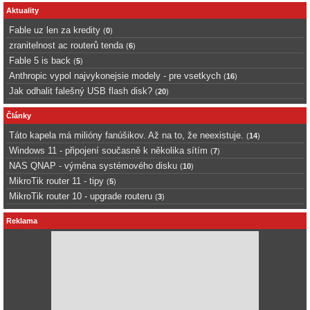
Aktuality
Fable uz len za kredity
(
0
)
zranitelnost ac routerů tenda
(
6
)
Fable 5 is back
(
5
)
Anthropic vypol najvykonejsie modely - pre vsetkych
(
16
)
Jak odhalit falešný USB flash disk?
(
20
)
Články
Táto kapela má milióny fanúšikov. Až na to, že neexistuje.
(
14
)
Windows 11 - připojení současně k několika sítím
(
7
)
NAS QNAP - výměna systémového disku
(
10
)
MikroTik router 11 - tipy
(
5
)
MikroTik router 10 - upgrade routeru
(
3
)
Reklama