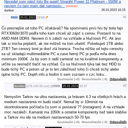
Nevedel som nájsť toto Be quiet! Straight Power 11 Platinum - 550W a
neviem čo tam mam dať namiesto…
poslední
26.01.2023 16:15
dunker
#1
RMX
,
25.01.2023
19:56
Čo presnejšie od toho PC očakávaš? Na spomínanú prvú hru by bola fajn
RTX3060ti/3070 podľa toho kam chceš až zájsť s cenou. Postaviť to na
AMD AM4 DDR4. Neviem či ti záleží na vzhľade a hlučnosti PC. Ak áno
tak si trocha priplatíš, ak nie môžeš na tom ušetriť. Potrebuješ 1TB alebo
2TB? Ten cenový limit je dosť zlá hranica. Trocha nižšie od tejto cenovky
sa už skladajú multimediálne PC a zase herný PC je podľa mňa dnes
minimum 1000€. Ja by som ti radil zamerať sa na kvalitné komponenty a
určite sa nesnažiť tlačiť na vzhľad. Čo sa hlučnosti týka tak bez HDD to
bude tichý PC a potom už je to len záležitosť toho či chceš tichý alebo
úplne tichý PC. Doplň info a hodím ti sem zoznam v czc linku...
Souhlasím (+0)
Nesouhlasím (-0)
Odpovědět
#2
dunker
[178.143.33.xxx]
@
RMX
,
25.01.2023
20:37
Nemyslím Tarkov na ultra nastavenia, ja hrávam 4:3 na všetkých hrách a
medium nastavenia mi budú stačiť. Nemal by si 10minút na
skontrolovanie počítača čo som si postaval ?? (instagram). A na vzhlade
moc nezáleží. Kamarát ma 1050ti a ostatne komponenty tiež také slabšie
a Tarkov mu ide na medium nastaveniach 50-70 fps.
Souhlasím (+0)
Nesouhlasím (-0)
Odpovědět