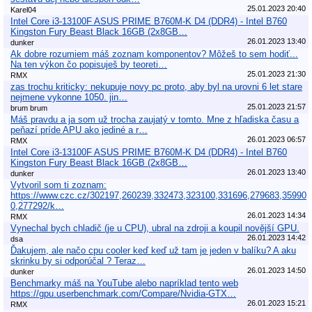
25.01.2023 20:40
Karel04
Intel Core i3-13100F ASUS PRIME B760M-K D4 (DDR4) - Intel B760
Kingston Fury Beast Black 16GB (2x8GB…
26.01.2023 13:40
dunker
Ak dobre rozumiem máš zoznam komponentov? Môžeš to sem hodiť...
Na ten výkon čo popisuješ by teoreti…
25.01.2023 21:30
RMX
zas trochu kriticky: nekupuje novy pc proto, aby byl na urovni 6 let stare
nejmene vykonne 1050. jin…
25.01.2023 21:57
brum brum
Máš pravdu a ja som už trocha zaujatý v tomto. Mne z hľadiska času a
peňazí príde APU ako jediné a r…
26.01.2023 06:57
RMX
Intel Core i3-13100F ASUS PRIME B760M-K D4 (DDR4) - Intel B760
Kingston Fury Beast Black 16GB (2x8GB…
26.01.2023 13:40
dunker
Vytvoril som ti zoznam:
https://www.czc.cz/302197,260239,332473,323100,331696,279683,35990
0,277292/k…
26.01.2023 14:34
RMX
Vynechal bych chladič (je u CPU), ubral na zdroji a koupil novější GPU.
26.01.2023 14:42
dsa
Ďakujem, ale načo cpu cooler keď keď už tam je jeden v balíku? A aku
skrinku by si odporúčal ? Teraz…
26.01.2023 14:50
dunker
Benchmarky máš na YouTube alebo napríklad tento web
https://gpu.userbenchmark.com/Compare/Nvidia-GTX…
26.01.2023 15:21
RMX