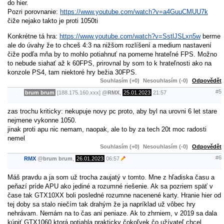
do hier.
Pozri porovnanie:
https://www.youtube.com/watch?v=a4GuuCMUU7k
čiže nejako takto je proti 1050ti
Konkrétne tá hra:
https://www.youtube.com/watch?v=SstlJSLxn5w
berme
ale do úvahy že to chceš 4:3 na nižšom rozlíšení a medium nastavení
čiže podľa mňa by to mohlo potiahnuť na pomerne hrateľné FPS. Možno
to nebude siahať až k 60FPS, prirovnal by som to k hrateľnosti ako na
konzole PS4, tam niektoré hry bežia 30FPS.
Souhlasím (+0)
Nesouhlasím (-0)
Odpovědět
#5
brum brum
[188.175.160.xxx]
@
RMX
,
25.01.2023
21:57
zas trochu kriticky: nekupuje novy pc proto, aby byl na urovni 6 let stare
nejmene vykonne 1050.
jinak proti apu nic nemam, naopak, ale to by za tech 20t moc radosti
nemel
Souhlasím (+0)
Nesouhlasím (-0)
Odpovědět
#6
RMX
@
brum brum
,
26.01.2023
06:57
Máš pravdu a ja som už trocha zaujatý v tomto. Mne z hľadiska času a
peňazí príde APU ako jediné a rozumné riešenie. Ak sa pozriem späť v
čase tak GTX10XX boli posledné rozumne nacenené karty. Hranie hier od
tej doby sa stalo niečím tak drahým že ja napríklad už vôbec hry
nehrávam. Nemám na to čas ani peniaze. Ak to zhrniem, v 2019 sa dala
kúpiť GTX1060 ktorá potiahla prakticky čokoľvek čo užívateľ chcel.