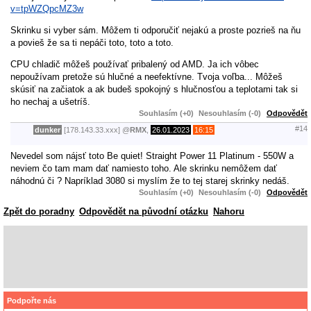
v=tpWZQpcMZ3w
Skrinku si vyber sám. Môžem ti odporučiť nejakú a proste pozrieš na ňu
a povieš že sa ti nepáči toto, toto a toto.
CPU chladič môžeš používať pribalený od AMD. Ja ich vôbec
nepoužívam pretože sú hlučné a neefektívne. Tvoja voľba... Môžeš
skúsiť na začiatok a ak budeš spokojný s hlučnosťou a teplotami tak si
ho nechaj a ušetríš.
Souhlasím (+0)
Nesouhlasím (-0)
Odpovědět
#14
dunker
[178.143.33.xxx]
@
RMX
,
26.01.2023
16:15
Nevedel som nájsť toto Be quiet! Straight Power 11 Platinum - 550W a
neviem čo tam mam dať namiesto toho. Ale skrinku nemôžem dať
náhodnú či ? Napríklad 3080 si myslím že to tej starej skrinky nedáš.
Souhlasím (+0)
Nesouhlasím (-0)
Odpovědět
Zpět do poradny
Odpovědět na původní otázku
Nahoru
Podpořte nás