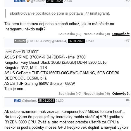
#3
Karel04
@
dunker
,
25.01.2023
20:40
skontrolovanie počítača čo som si postaval ?? (instagram).
Tak sem tu sestavu dej nebo alespoň odkaz, jak to má někde na
Instagramu někdo najít?
Souhlasím (+0)
Nesouhlasím (-0)
Odpovědět
#7
dunker
[178.143.33.xxx]
@
Karel04
,
26.01.2023
13:40
Intel Core i3-13100F
ASUS PRIME B760M-K D4 (DDR4) - Intel B760
Kingston Fury Beast Black 16GB (2x8GB) DDR4 3200 CL16
Kingston NV2, M.2 - 1TB
ASUS GeForce TUF-GTX1660TI-O6G-EVO-GAMING, 6GB GDDR6
DEEPCOOL CC560, bílá
ASUS TUF Gaming 650W Bronze - 650W
Toto je ono.
Souhlasím (+0)
Nesouhlasím (-0)
Odpovědět
#4
RMX
@
dunker
,
25.01.2023
21:30
Ak dobre rozumiem máš zoznam komponentov? Môžeš to sem hodiť...
Na ten výkon čo popisuješ by teoreticky mohla stačiť aj APU grafika v
RYZEN 5000 CPU. Zváž aj túto možnosť pretože ušetríš za GPU a
neskôr si podľa potreby môžeš GPU kedykoľvek doplniť a navýšiť výkon