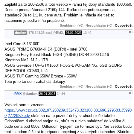
Zaplatil za to 200-250€ a toto všetko v rámci tej doby štandardu 1080p60.
Dnes je predsa štandard 2160p144. Koľko dnes potrebujeme na
štandard? Je to 1:1 ku cene auta. Problém je inflácia ale tiež to
nacenenie je podľa mňa prepálené.
Souhlasím (+0)
Nesouhlasím (-0)
Odpovědět
#8
dunker
[178.143.33.xxx]
@
RMX
,
26.01.2023
13:40
Intel Core i3-13100F
ASUS PRIME B760M-K D4 (DDR4) - Intel B760
Kingston Fury Beast Black 16GB (2x8GB) DDR4 3200 CL16
Kingston NV2, M.2 - 1TB
ASUS GeForce TUF-GTX1660TI-O6G-EVO-GAMING, 6GB GDDR6
DEEPCOOL CC560, bílá
ASUS TUF Gaming 650W Bronze - 650W
Toto je to čo som zatial dal dokopy
Souhlasím (+0)
Nesouhlasím (-0)
Odpovědět
#9
RMX
@
dunker
,
26.01.2023
14:34
Vytvoril som ti zoznam:
https://www.czc.cz/302197,260239,332473,323100,331696,279683,35990
0,277292/kody
skús sa na to pozrieť či by si chcel niečo takéto.
Odporúčam ti obchod tvojpc.sk, skús to u nich nahádzať do košíka či
bude cena pod 850€. Odhadom typujem že to môže byť. Nie všetko budú
mať skladom čiže si to prípadne objednaj z viacerých obchodov. Skrinku