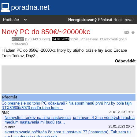
poradna.net
Neregistrovaný
Přihlásit
Registrovat
Nový PC do 850€/~20000kc
dunker
[178.143.33.xxx],
24.01.2023
21:41
,
PC sestavy
, 13 odpovědí (2209
zobrazení)
Hľadám PC do 850€/~20000kc ktorý by utiahol ťažšie hry ako: Escape
From Tarkov, DayZ…
Odpovědět
Předmět
Čo presnejšie od toho PC očakávaš? Na spomínanú prvú hru by bola fajn
RTX3060ti/3070 podľa toho kam…
25.01.2023 19:56
RMX
Nemyslím Tarkov na ultra nastavenia, ja hrávam 4:3 na všetkých hrách a
medium nastavenia mi budú sta…
25.01.2023 20:37
dunker
skontrolovanie počítača čo som si postaval ?? (instagram). Tak sem tu
sestavu dej nebo alespoň odk…