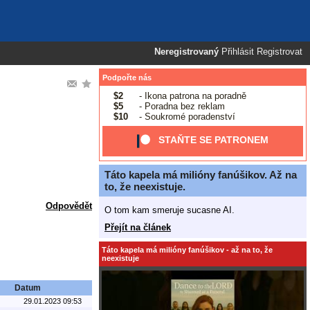
Neregistrovaný
Přihlásit
Registrovat
Podpořte nás
$2
- Ikona patrona na poradně
$5
- Poradna bez reklam
$10
- Soukromé poradenství
STAŇTE SE PATRONEM
Táto kapela má milióny fanúšikov. Až na
to, že neexistuje.
Odpovědět
O tom kam smeruje sucasne AI.
Přejít na článek
Táto kapela má milióny fanúšikov - až na to, že
neexistuje
Datum
29.01.2023 09:53