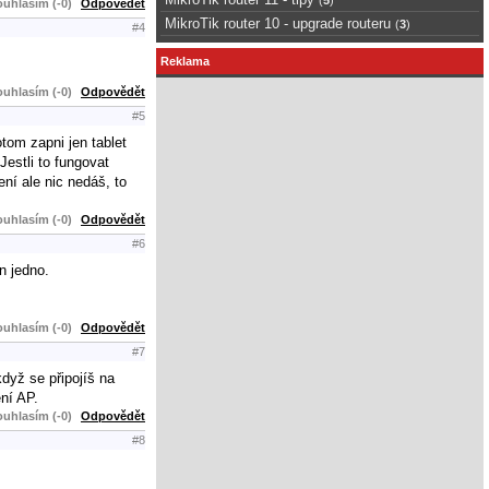
uhlasím (-0)
Odpovědět
MikroTik router 10 - upgrade routeru
(
3
)
#4
Reklama
uhlasím (-0)
Odpovědět
#5
tom zapni jen tablet
Jestli to fungovat
ní ale nic nedáš, to
uhlasím (-0)
Odpovědět
#6
n jedno.
uhlasím (-0)
Odpovědět
#7
dyž se připojíš na
ní AP.
uhlasím (-0)
Odpovědět
#8