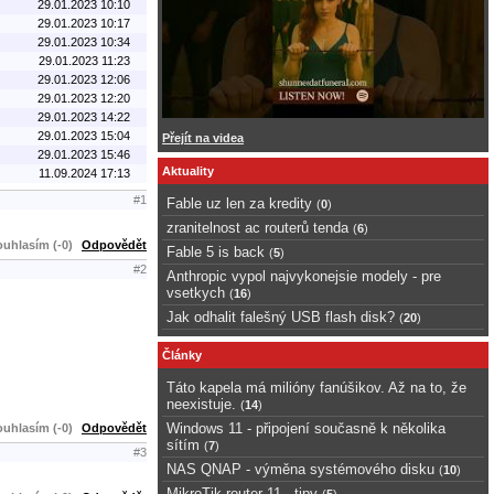
29.01.2023 10:10
29.01.2023 10:17
29.01.2023 10:34
29.01.2023 11:23
29.01.2023 12:06
29.01.2023 12:20
29.01.2023 14:22
29.01.2023 15:04
Přejít na videa
29.01.2023 15:46
Aktuality
11.09.2024 17:13
#1
Fable uz len za kredity
(
0
)
zranitelnost ac routerů tenda
(
6
)
uhlasím (-0)
Odpovědět
Fable 5 is back
(
5
)
#2
Anthropic vypol najvykonejsie modely - pre
vsetkych
(
16
)
Jak odhalit falešný USB flash disk?
(
20
)
Články
Táto kapela má milióny fanúšikov. Až na to, že
neexistuje.
(
14
)
Windows 11 - připojení současně k několika
uhlasím (-0)
Odpovědět
sítím
(
7
)
#3
NAS QNAP - výměna systémového disku
(
10
)
MikroTik router 11 - tipy
(
5
)