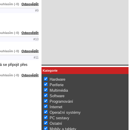
uhlasím (-0)
Odpovědět
#9
uhlasím (-0)
Odpovědět
#10
uhlasím (-0)
Odpovědět
#11
se připojit přes
Kategorie
uhlasím (-0)
Odpovědět
Hardware
Periferie
Multimédia
Software
Programování
Internet
Operační systémy
PC sestavy
Ostatní
Mobily a tablety