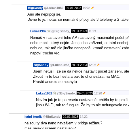
BigSandy
@
Lukas1982
,
29.01.2023
10:34
Ano ale nepřipoji se.
Divne to je, notas se normalně připoji ale 3 telefony a 2 tabl
Lukas1982
@
BigSandy
,
29.01.2023
11:23
Nemáš v nastavení toho AP nastavený maximální počet přip
nebo mobil, který nejde. Jen jedno zařízení, ostatní nechej 
nebude, tak mě nic jiného nenapadá, kromě nastavení zabez
napoví trochu víc.
BigSandy
@
Lukas1982
,
29.01.2023
12:06
Jsem netušil, že se da někde nastavit počet zařízení, ale
Zkouším to bez hesla a pak to chci svázat na MAC.
Prostě android se nechyta.
Lukas1982
@
BigSandy
,
29.01.2023
12:20
Nevím jak je to po resetu nastavené, chtělo by to proj
jinou Wi-Fi, tak to funguje. Že by to ale nefungovalo 
lední brtník
@
BigSandy
,
29.01.2023
14:22
nejsou ty dva nano navzájem v bridge režimu?
máš nějaký screen nastavení?