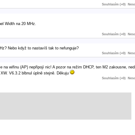
Souhlasím (+0)
Neso
nel Width na 20 MHz.
Souhlasím (+0)
Neso
MHz? Nebo když to nastavíš tak to nefunguje?
Souhlasím (+0)
Neso
na wifinu (AP) nepřipojí nic! A pozor na režim DHCP, ten M2 zakousne, nedá 
d XW. V6.3.2 blbnul úplně stejně. Děkuju
Souhlasím (+0)
Neso