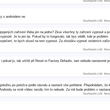
Souhlasím (+0)
Neso
ety s androidem ne.
Souhlasím (+0)
Neso
ojených zařízení třeba jen na jedno? Zkus všechny ty zařízení vypnout a po
vypnuté. Je to jen tip. Pokud by to fungovalo, tak bys věděl, kde je problém. 
pečení, to bych zkusil na test vypnout. Za zkoušku vypnutí ostatních zaříze
Souhlasím (+0)
Neso
 i pokud jo, tak určitě při Reset to Factory Defaults, tam nebude nastavené je
Souhlasím (+0)
Neso
ít položku po položce podle návodu a nastavit vše potřebné. Přepokládám, že k
na Androidu se mně vůbec nezdá, tím to nebude. Za mě bude problém v nastave
Souhlasím (+0)
Neso