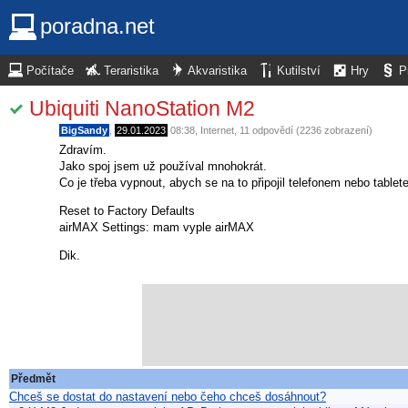
poradna.net
Počítače
Teraristika
Akvaristika
Kutilství
Hry
P
Ubiquiti NanoStation M2
BigSandy
,
29.01.2023
08:38
,
Internet
, 11 odpovědí (2236 zobrazení)
Zdravím.
Jako spoj jsem už používal mnohokrát.
Co je třeba vypnout, abych se na to připojil telefonem nebo table
Reset to Factory Defaults
airMAX Settings: mam vyple airMAX
Dik.
Předmět
Chceš se dostat do nastavení nebo čeho chceš dosáhnout?