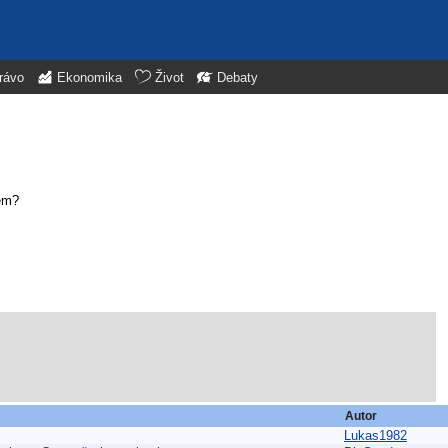
rávo
Ekonomika
Život
Debaty
tem?
Autor
Lukas1982