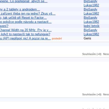
pojene. Co popřepinat, abych se…
BigSandy
Lukas1982
fony a 2 tablety s androidem…
BigSandy
zařízení třeba jen na jedno? Zkus vš…
Lukas1982
o, tak určitě při Reset to Factor…
BigSandy
 po položce podle návodu a nastavit…
Lukas1982
avení?
lední brtník
 Channel Width na 20 MHz. Pry je v…
BigSandy
 když to nastavíš tak to nefunguje?
Lukas1982
 (AP) nepřipojí nic! A pozor na re…
Geris
poslední
Souhlasím (+0)
Neso
Souhlasím (+0)
Neso