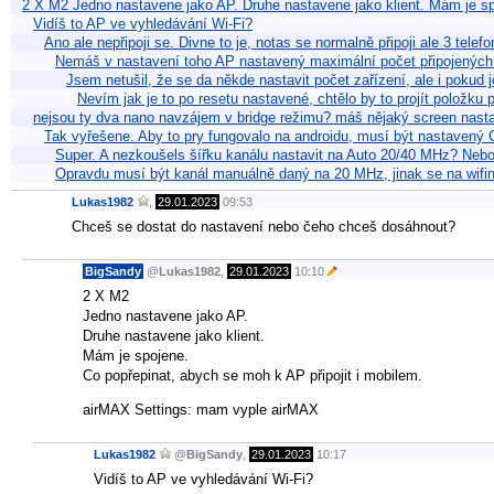
2 X M2 Jedno nastavene jako AP. Druhe nastavene jako klient. Mám je s
Vidíš to AP ve vyhledávání Wi-Fi?
Ano ale nepřipoji se. Divne to je, notas se normalně připoji ale 3 tele
Nemáš v nastavení toho AP nastavený maximální počet připojených 
Jsem netušil, že se da někde nastavit počet zařízení, ale i pokud j
Nevím jak je to po resetu nastavené, chtělo by to projít položku
nejsou ty dva nano navzájem v bridge režimu? máš nějaký screen nast
Tak vyřešene. Aby to pry fungovalo na androidu, musí být nastavený
Super. A nezkoušels šířku kanálu nastavit na Auto 20/40 MHz? Nebo
Opravdu musí být kanál manuálně daný na 20 MHz, jinak se na wifinu
Lukas1982
,
29.01.2023
09:53
Chceš se dostat do nastavení nebo čeho chceš dosáhnout?
BigSandy
@
Lukas1982
,
29.01.2023
10:10
2 X M2
Jedno nastavene jako AP.
Druhe nastavene jako klient.
Mám je spojene.
Co popřepinat, abych se moh k AP připojit i mobilem.
airMAX Settings: mam vyple airMAX
Lukas1982
@
BigSandy
,
29.01.2023
10:17
Vidíš to AP ve vyhledávání Wi-Fi?