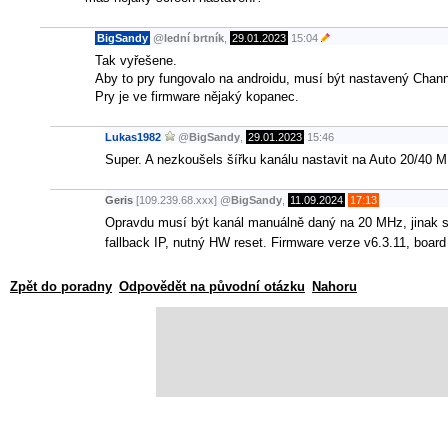
BigSandy
@
lední brtník
,
29.01.2023
15:04
Tak vyřešene.
Aby to pry fungovalo na androidu, musí být nastavený Chan
Pry je ve firmware nějaký kopanec.
Lukas1982
@
BigSandy
,
29.01.2023
15:46
Super. A nezkoušels šířku kanálu nastavit na Auto 20/40 
Geris
[109.239.68.xxx]
@
BigSandy
,
11.09.2024
17:13
Opravdu musí být kanál manuálně daný na 20 MHz, jinak se 
fallback IP, nutný HW reset. Firmware verze v6.3.11, boar
Zpět do poradny
Odpovědět na původní otázku
Nahoru