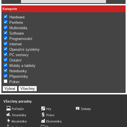
Kategorie
Hardware
Periferie
Multimédia
Software
Programování
Internet
Operační systémy
PC sestavy
Ostatní
Mobily a tablety
Notebooky
Připomínky
Pokec
Všechny poradny
Počítače
Hry
Debaty
Teraristika
Právo
Akvaristika
Ekonomika