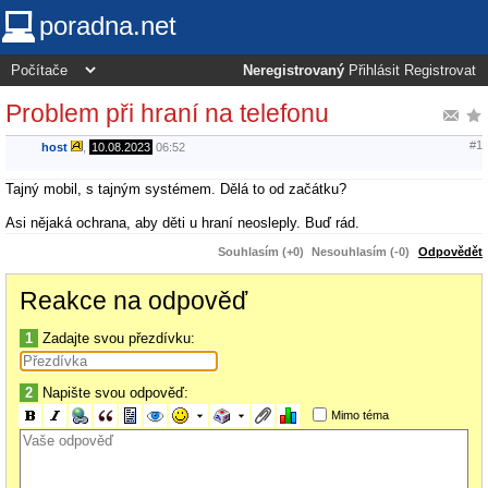
poradna.net
Neregistrovaný
Přihlásit
Registrovat
Problem při hraní na telefonu
#1
host
,
10.08.2023
06:52
Tajný mobil, s tajným systémem. Dělá to od začátku?
Asi nějaká ochrana, aby děti u hraní neosleply. Buď rád.
Souhlasím (+0)
Nesouhlasím (-0)
Odpovědět
Reakce na odpověď
1
Zadajte svou přezdívku:
2
Napište svou odpověď:
Mimo téma