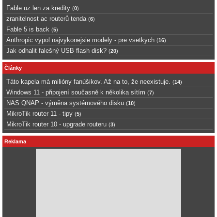
Fable uz len za kredity
(
0
)
zranitelnost ac routerů tenda
(
6
)
Fable 5 is back
(
5
)
Anthropic vypol najvykonejsie modely - pre vsetkych
(
16
)
Jak odhalit falešný USB flash disk?
(
20
)
Články
Táto kapela má milióny fanúšikov. Až na to, že neexistuje.
(
14
)
Windows 11 - připojení současně k několika sítím
(
7
)
NAS QNAP - výměna systémového disku
(
10
)
MikroTik router 11 - tipy
(
5
)
MikroTik router 10 - upgrade routeru
(
3
)
Reklama