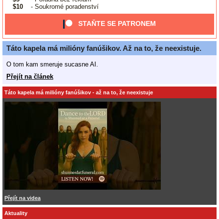
$10
- Soukromé poradenství
STAŇTE SE PATRONEM
Táto kapela má milióny fanúšikov. Až na to, že neexistuje.
O tom kam smeruje sucasne AI.
Přejít na článek
Táto kapela má milióny fanúšikov - až na to, že neexistuje
Přejít na videa
Aktuality