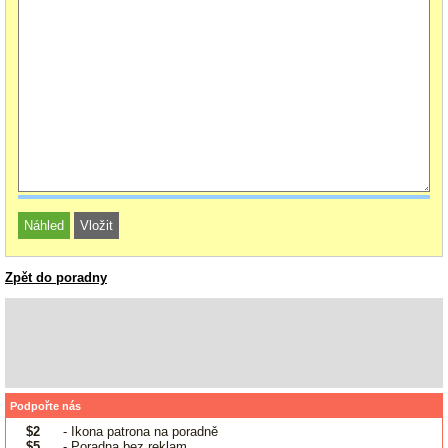
Zpět do poradny
Podpořte nás
$2
- Ikona patrona na poradně
$5
- Poradna bez reklam