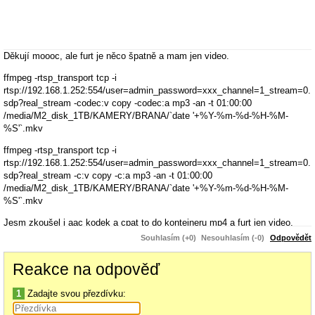
Děkují moooc, ale furt je něco špatně a mam jen video.
ffmpeg -rtsp_transport tcp -i
rtsp://192.168.1.252:554/user=admin_password=xxx_channel=1_stream=0.
sdp?real_stream -codec:v copy -codec:a mp3 -an -t 01:00:00
/media/M2_disk_1TB/KAMERY/BRANA/`date '+%Y-%m-%d-%H-%M-
%S'`.mkv
ffmpeg -rtsp_transport tcp -i
rtsp://192.168.1.252:554/user=admin_password=xxx_channel=1_stream=0.
sdp?real_stream -c:v copy -c:a mp3 -an -t 01:00:00
/media/M2_disk_1TB/KAMERY/BRANA/`date '+%Y-%m-%d-%H-%M-
%S'`.mkv
Jesm zkoušel i aac kodek a cpat to do kontejneru mp4 a furt jen video.
Video v kontejneru mp4 se neda přehrat, pokud není ukončene nahravaní,
Souhlasím (+0)
Nesouhlasím (-0)
Odpovědět
mkv jo. Proto bych rad zustal u toho mkv.
Reakce na odpověď
1
Zadajte svou přezdívku: