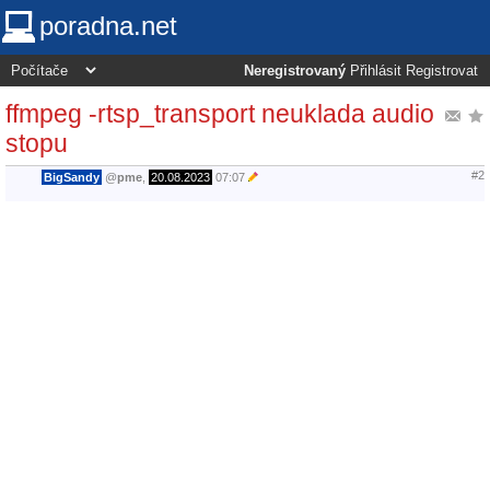
poradna.net
Neregistrovaný
Přihlásit
Registrovat
ffmpeg -rtsp_transport neuklada audio
stopu
#2
BigSandy
@
pme
,
20.08.2023
07:07