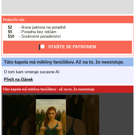
Podpořte nás
$2
- Ikona patrona na poradně
$5
- Poradna bez reklam
$10
- Soukromé poradenství
STAŇTE SE PATRONEM
Táto kapela má milióny fanúšikov. Až na to, že neexistuje.
O tom kam smeruje sucasne AI.
Přejít na článek
Táto kapela má milióny fanúšikov - až na to, že neexistuje