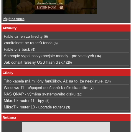
Přejít na videa
Aktuality
Fable uz len za kredity
(
0
)
zranitelnost ac routerů tenda
(
6
)
Fable 5 is back
(
5
)
Anthropic vypol najvykonejsie modely - pre vsetkych
(
16
)
Jak odhalit falešný USB flash disk?
(
20
)
Články
Táto kapela má milióny fanúšikov. Až na to, že neexistuje.
(
14
)
Windows 11 - připojení současně k několika sítím
(
7
)
NAS QNAP - výměna systémového disku
(
10
)
MikroTik router 11 - tipy
(
5
)
MikroTik router 10 - upgrade routeru
(
3
)
Reklama