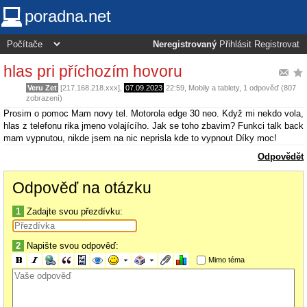
poradna.net
Neregistrovaný
Přihlásit
Registrovat
hlas pri příchozím hovoru
Veru Zet
[217.168.218.xxx],
07.09.2023
22:59
,
Mobily a tablety
, 1 odpověď (807
zobrazení)
Prosim o pomoc Mam novy tel. Motorola edge 30 neo. Když mi nekdo vola,
hlas z telefonu rika jmeno volajícího. Jak se toho zbavim? Funkci talk back
mam vypnutou, nikde jsem na nic neprisla kde to vypnout Díky moc!
Odpovědět
Odpověď na otázku
1
Zadajte svou přezdívku:
2
Napište svou odpověď:
Mimo téma