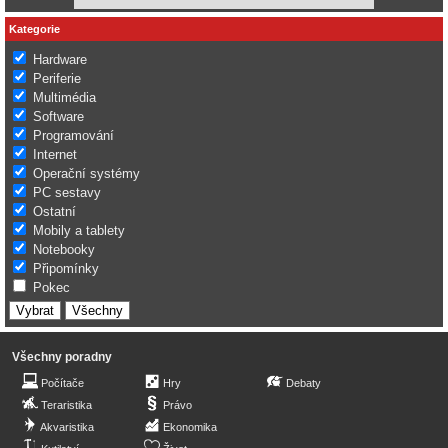
Kategorie
Hardware
Periferie
Multimédia
Software
Programování
Internet
Operační systémy
PC sestavy
Ostatní
Mobily a tablety
Notebooky
Připomínky
Pokec
Všechny poradny
Počítače
Hry
Debaty
Teraristika
Právo
Akvaristika
Ekonomika