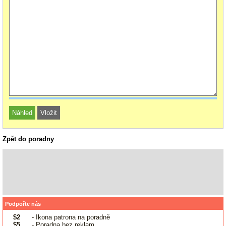
Zpět do poradny
Podpořte nás
$2
- Ikona patrona na poradně
$5
- Poradna bez reklam