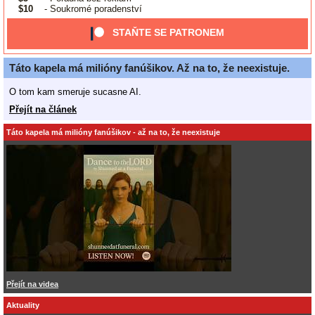
$10
- Soukromé poradenství
STAŇTE SE PATRONEM
Táto kapela má milióny fanúšikov. Až na to, že neexistuje.
O tom kam smeruje sucasne AI.
Přejít na článek
Táto kapela má milióny fanúšikov - až na to, že neexistuje
Přejít na videa
Aktuality