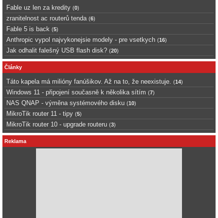
Fable uz len za kredity
(
0
)
zranitelnost ac routerů tenda
(
6
)
Fable 5 is back
(
5
)
Anthropic vypol najvykonejsie modely - pre vsetkych
(
16
)
Jak odhalit falešný USB flash disk?
(
20
)
Články
Táto kapela má milióny fanúšikov. Až na to, že neexistuje.
(
14
)
Windows 11 - připojení současně k několika sítím
(
7
)
NAS QNAP - výměna systémového disku
(
10
)
MikroTik router 11 - tipy
(
5
)
MikroTik router 10 - upgrade routeru
(
3
)
Reklama