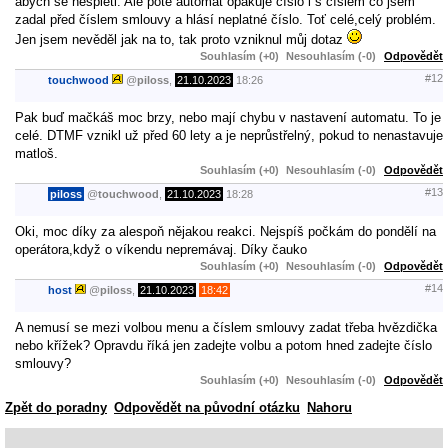
abych se nespletl. Ale poté automat opakuje číslo i s číslem co jsem
zadal před číslem smlouvy a hlásí neplatné číslo. Toť celé,celý problém.
Jen jsem nevěděl jak na to, tak proto vzniknul můj dotaz
Souhlasím (+0)
Nesouhlasím (-0)
Odpovědět
#12
touchwood
@
piloss
,
21.10.2023
18:26
Pak buď mačkáš moc brzy, nebo mají chybu v nastavení automatu. To je
celé. DTMF vznikl už před 60 lety a je neprůstřelný, pokud to nenastavuje
matloš.
Souhlasím (+0)
Nesouhlasím (-0)
Odpovědět
#13
piloss
@
touchwood
,
21.10.2023
18:28
Oki, moc díky za alespoň nějakou reakci. Nejspíš počkám do pondělí na
operátora,když o víkendu nepremávaj. Díky čauko
Souhlasím (+0)
Nesouhlasím (-0)
Odpovědět
#14
host
@
piloss
,
21.10.2023
18:42
A nemusí se mezi volbou menu a číslem smlouvy zadat třeba hvězdička
nebo křížek? Opravdu říká jen zadejte volbu a potom hned zadejte číslo
smlouvy?
Souhlasím (+0)
Nesouhlasím (-0)
Odpovědět
Zpět do poradny
Odpovědět na původní otázku
Nahoru