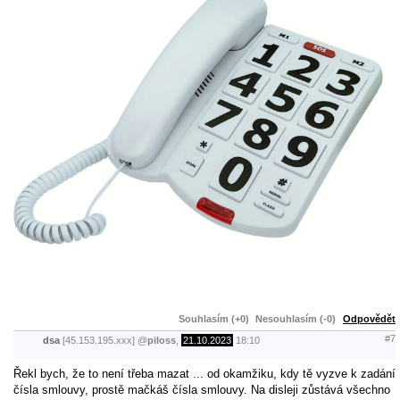
Souhlasím (+0)
Nesouhlasím (-0)
Odpovědět
#7
dsa
[45.153.195.xxx]
@
piloss
,
21.10.2023
18:10
Řekl bych, že to není třeba mazat ... od okamžiku, kdy tě vyzve k zadání
čísla smlouvy, prostě mačkáš čísla smlouvy. Na disleji zůstává všechno