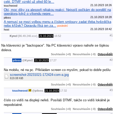
celé. DTMF vznikl už před 60 le…
21.10.2023 18:26
touchwood
Oki, moc díky za alespoň nějakou reakci. Nejspíš počkám do pondělí na
operátora,když o víkendu nepre…
21.10.2023 18:28
piloss
A nemusí se mezi volbou menu a číslem smlouvy zadat třeba hvězdička
nebo křížek? Opravdu říká jen za…
poslední
21.10.2023 18:42
host
#1
Kyncl
[86.49.246.xxx],
21.10.2023
16:52
Na klávesnici je "backspace". Na PC klávesnici vpravo nahoře se šipkou
doleva.
Souhlasím (+0)
Nesouhlasím (-0)
Odpovědět
#2
piloss
@
Kyncl
,
21.10.2023
17:27
Na mobilu, né na pc. Přikládám screen co myslím, pokud to dobře pošlu
screenshot-20231021-172424-com-a.jpg
619.08 KiB
Souhlasím (+0)
Nesouhlasím (-0)
Odpovědět
#3
touchwood
@
piloss
,
21.10.2023
17:32
číslo co vidíš na displeji neřeš. Posíláš DTMF, takže co vidíš lokálně je
nepodstatné.
Souhlasím (+0)
Nesouhlasím (-0)
Odpovědět