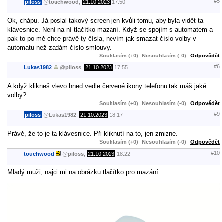
#5
piloss
@
touchwood
,
21.10.2023
17:50
Ok, chápu. Já poslal takový screen jen kvůli tomu, aby byla vidět ta
klávesnice. Není na ní tlačítko mazání. Když se spojím s automatem a
pak to po mě chce právě ty čísla, nevím jak smazat číslo volby v
automatu než zadám číslo smlouvy.
Souhlasím (+0)
Nesouhlasím (-0)
Odpovědět
#6
Lukas1982
@
piloss
,
21.10.2023
17:55
A když klikneš vlevo hned vedle červené ikony telefonu tak máš jaké
volby?
Souhlasím (+0)
Nesouhlasím (-0)
Odpovědět
#9
piloss
@
Lukas1982
,
21.10.2023
18:17
Právě, že to je ta klávesnice. Při kliknutí na to, jen zmizne.
Souhlasím (+0)
Nesouhlasím (-0)
Odpovědět
#10
touchwood
@
piloss
,
21.10.2023
18:22
Mladý muži, najdi mi na obrázku tlačítko pro mazání: