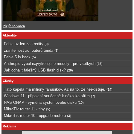
Přejít na videa
Aktuality
Fable uz len za kredity
(
0
)
zranitelnost ac routerů tenda
(
6
)
Fable 5 is back
(
5
)
Anthropic vypol najvykonejsie modely - pre vsetkych
(
16
)
Jak odhalit falešný USB flash disk?
(
20
)
Články
Táto kapela má milióny fanúšikov. Až na to, že neexistuje.
(
14
)
Windows 11 - připojení současně k několika sítím
(
7
)
NAS QNAP - výměna systémového disku
(
10
)
MikroTik router 11 - tipy
(
5
)
MikroTik router 10 - upgrade routeru
(
3
)
Reklama