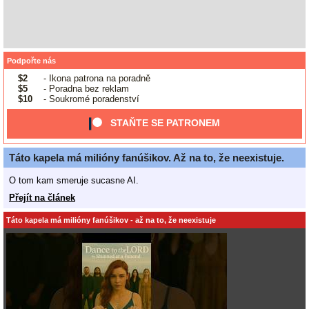
Podpořte nás
$2
- Ikona patrona na poradně
$5
- Poradna bez reklam
$10
- Soukromé poradenství
STAŇTE SE PATRONEM
Táto kapela má milióny fanúšikov. Až na to, že neexistuje.
O tom kam smeruje sucasne AI.
Přejít na článek
Táto kapela má milióny fanúšikov - až na to, že neexistuje