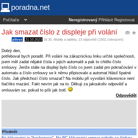
poradna.net
Neregistrovaný
Přihlásit
Registrovat
Jak smazat číslo z displeje při volání
piloss
,
21.10.2023
16:35
,
Mobily a tablety
, 13 odpovědí (1932 zobrazení)
Dobrý den,
potřeboval bych poradit. Při volání na zákaznickou linku určité společnosti,
jsem měl zadat nějaké čísla v jejich automatě a pak to chtělo číslo
smlouvy. Jenže stále na displeji bylo číslo co jsem zadal pro pokračování v
automatu a číslo smlouvy se k němu připisovalo a automat hlásil špatné
číslo. Jak předchozí číslo smazat? Na mobilu při vyvolání klávesnice není
tlačítko mazání. Fakt nevím jak na to. Děkuji za jakoukoliv odpověď a
omlouvám se, pokud to píši jak trotl.
Odpovědět
Předmět
Na klávesnici je "backspace". Na PC klávesnici vpravo nahoře se šipkou