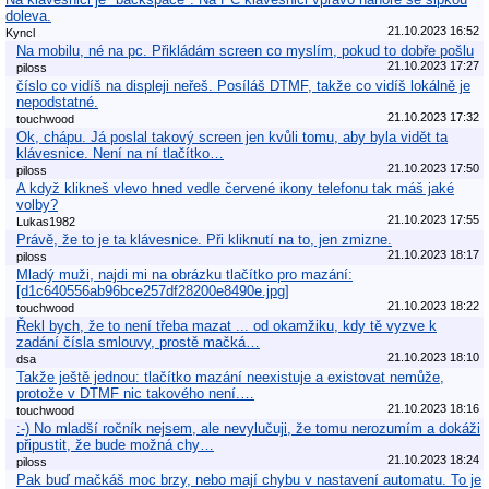
doleva.
21.10.2023 16:52
Kyncl
Na mobilu, né na pc. Přikládám screen co myslím, pokud to dobře pošlu
21.10.2023 17:27
piloss
číslo co vidíš na displeji neřeš. Posíláš DTMF, takže co vidíš lokálně je
nepodstatné.
21.10.2023 17:32
touchwood
Ok, chápu. Já poslal takový screen jen kvůli tomu, aby byla vidět ta
klávesnice. Není na ní tlačítko…
21.10.2023 17:50
piloss
A když klikneš vlevo hned vedle červené ikony telefonu tak máš jaké
volby?
21.10.2023 17:55
Lukas1982
Právě, že to je ta klávesnice. Při kliknutí na to, jen zmizne.
21.10.2023 18:17
piloss
Mladý muži, najdi mi na obrázku tlačítko pro mazání:
[d1c640556ab96bce257df28200e8490e.jpg]
21.10.2023 18:22
touchwood
Řekl bych, že to není třeba mazat ... od okamžiku, kdy tě vyzve k
zadání čísla smlouvy, prostě mačká…
21.10.2023 18:10
dsa
Takže ještě jednou: tlačítko mazání neexistuje a existovat nemůže,
protože v DTMF nic takového není.…
21.10.2023 18:16
touchwood
:-) No mladší ročník nejsem, ale nevylučuji, že tomu nerozumím a dokáži
připustit, že bude možná chy…
21.10.2023 18:24
piloss
Pak buď mačkáš moc brzy, nebo mají chybu v nastavení automatu. To je