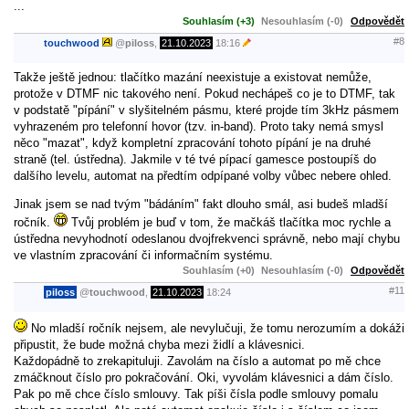
...
Souhlasím (+3)
Nesouhlasím (-0)
Odpovědět
#8
touchwood
@
piloss
,
21.10.2023
18:16
Takže ještě jednou: tlačítko mazání neexistuje a existovat nemůže,
protože v DTMF nic takového není. Pokud nechápeš co je to DTMF, tak
v podstatě "pípání" v slyšitelném pásmu, které projde tím 3kHz pásmem
vyhrazeném pro telefonní hovor (tzv. in-band). Proto taky nemá smysl
něco "mazat", když kompletní zpracování tohoto pípání je na druhé
straně (tel. ústředna). Jakmile v té tvé pípací gamesce postoupíš do
dalšího levelu, automat na předtím odpípané volby vůbec nebere ohled.
Jinak jsem se nad tvým "bádáním" fakt dlouho smál, asi budeš mladší
ročník.
Tvůj problém je buď v tom, že mačkáš tlačítka moc rychle a
ústředna nevyhodnotí odeslanou dvojfrekvenci správně, nebo mají chybu
ve vlastním zpracování či informačním systému.
Souhlasím (+0)
Nesouhlasím (-0)
Odpovědět
#11
piloss
@
touchwood
,
21.10.2023
18:24
No mladší ročník nejsem, ale nevylučuji, že tomu nerozumím a dokáži
připustit, že bude možná chyba mezi židlí a klávesnici.
Každopádně to zrekapituluji. Zavolám na číslo a automat po mě chce
zmáčknout číslo pro pokračování. Oki, vyvolám klávesnici a dám číslo.
Pak po mě chce číslo smlouvy. Tak píši čísla podle smlouvy pomalu