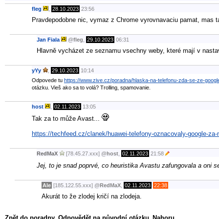
fleg
,
28.10.2023
23:56
Pravdepodobne nic, vymaz z Chrome vyrovnavaciu pamat, mas ta
Jan Fiala
@
fleg
,
29.10.2023
06:31
Hlavně vycházet ze seznamu vsechny weby, které mají v nasta
yYy
,
29.10.2023
10:14
Odpovede tu
https://www.zive.cz/poradna/hlaska-na-telefonu-zda-se-ze-goog
otázku. Vieš ako sa to volá? Trolling, spamovanie.
host
,
02.11.2023
13:05
Tak za to může Avast...
https://techfeed.cz/clanek/huawei-telefony-oznacovaly-google-za
RedMaX
[78.45.27.xxx]
@
host
,
02.11.2023
21:58
Jej, to je snad poprvé, co heuristika Avastu zafungovala a oni s
Ale
[185.122.55.xxx]
@
RedMaX
,
02.11.2023
22:38
Akurát to že zlodej kričí na zlodeja.
Zpět do poradny
Odpovědět na původní otázku
Nahoru