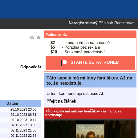
Neregistrovaný
Přihlásit
Registrovat
Podpořte nás
$2
- Ikona patrona na poradně
$5
- Poradna bez reklam
$10
- Soukromé poradenství
STAŇTE SE PATRONEM
Odpovědět
Táto kapela má milióny fanúšikov. Až na
to, že neexistuje.
O tom kam smeruje sucasne AI.
Přejít na článek
Datum
28.10.2023 23:56
Táto kapela má milióny fanúšikov - až na to, že
29.10.2023 06:31
neexistuje
29.10.2023 10:14
02.11.2023 13:05
02.11.2023 21:58
02.11.2023 22:38