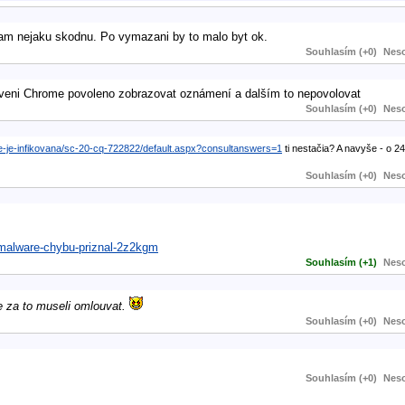
m nejaku skodnu. Po vymazani by to malo byt ok.
Souhlasím (+0)
Neso
veni Chrome povoleno zobrazovat oznámení a dalším to nepovolovat
Souhlasím (+0)
Neso
le-je-infikovana/sc-20-cq-722822/default.aspx?consultanswers=1
ti nestačia? A navyše - o 
Souhlasím (+0)
Neso
-malware-chybu-priznal-2z2kgm
Souhlasím (+1)
Neso
e za to museli omlouvat.
Souhlasím (+0)
Neso
Souhlasím (+0)
Neso