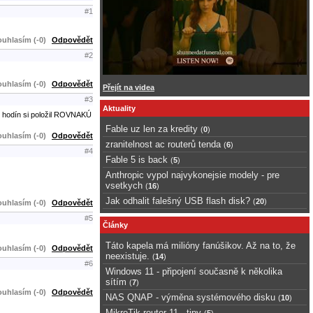
#1
uhlasím (-0)
Odpovědět
#2
uhlasím (-0)
Odpovědět
Přejít na videa
#3
Aktuality
24 hodín si položil ROVNAKÚ
Fable uz len za kredity
(
0
)
uhlasím (-0)
Odpovědět
zranitelnost ac routerů tenda
(
6
)
#4
Fable 5 is back
(
5
)
Anthropic vypol najvykonejsie modely - pre
vsetkych
(
16
)
Jak odhalit falešný USB flash disk?
(
20
)
uhlasím (-0)
Odpovědět
#5
Články
Táto kapela má milióny fanúšikov. Až na to, že
uhlasím (-0)
Odpovědět
neexistuje.
(
14
)
#6
Windows 11 - připojení současně k několika
sítím
(
7
)
uhlasím (-0)
Odpovědět
NAS QNAP - výměna systémového disku
(
10
)
MikroTik router 11 - tipy
(
5
)