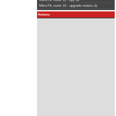
MikroTik router 10 - upgrade routeru
(
3
)
Reklama