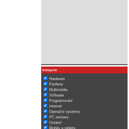
Kategorie
Hardware
Periferie
Multimédia
Software
Programování
Internet
Operační systémy
PC sestavy
Ostatní
Mobily a tablety