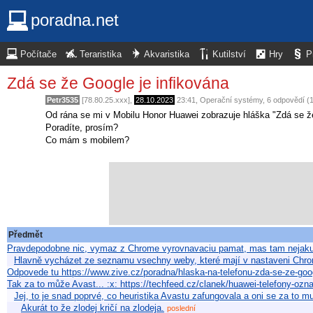
poradna.net
Počítače
Teraristika
Akvaristika
Kutilství
Hry
P
Zdá se že Google je infikována
Petr3535
[78.80.25.xxx],
28.10.2023
23:41
,
Operační systémy
, 6 odpovědí (
Od rána se mi v Mobilu Honor Huawei zobrazuje hláška "Zdá se že
Poradíte, prosím?
Co mám s mobilem?
Předmět
Pravdepodobne nic, vymaz z Chrome vyrovnavaciu pamat, mas tam nejak
Hlavně vycházet ze seznamu vsechny weby, které mají v nastaveni Ch
Odpovede tu https://www.zive.cz/poradna/hlaska-na-telefonu-zda-se-ze-goo
Tak za to může Avast... :x: https://techfeed.cz/clanek/huawei-telefony-o
Jej, to je snad poprvé, co heuristika Avastu zafungovala a oni se za to mu
Akurát to že zlodej kričí na zlodeja.
poslední