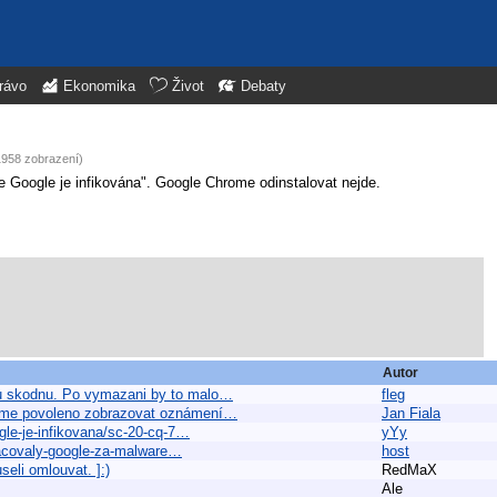
rávo
Ekonomika
Život
Debaty
1958 zobrazení)
 Google je infikována". Google Chrome odinstalovat nejde.
Autor
u skodnu. Po vymazani by to malo…
fleg
rome povoleno zobrazovat oznámení…
Jan Fiala
gle-je-infikovana/sc-20-cq-7…
yYy
znacovaly-google-za-malware…
host
seli omlouvat. ]:)
RedMaX
Ale