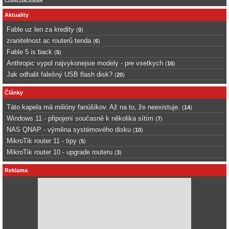
Aktuality
Fable uz len za kredity
(
0
)
zranitelnost ac routerů tenda
(
6
)
Fable 5 is back
(
5
)
Anthropic vypol najvykonejsie modely - pre vsetkych
(
16
)
Jak odhalit falešný USB flash disk?
(
20
)
Články
Táto kapela má milióny fanúšikov. Až na to, že neexistuje.
(
14
)
Windows 11 - připojení současně k několika sítím
(
7
)
NAS QNAP - výměna systémového disku
(
10
)
MikroTik router 11 - tipy
(
5
)
MikroTik router 10 - upgrade routeru
(
3
)
Reklama