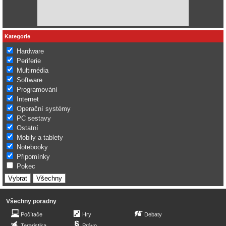
Kategorie
Hardware
Periferie
Multimédia
Software
Programování
Internet
Operační systémy
PC sestavy
Ostatní
Mobily a tablety
Notebooky
Připomínky
Pokec
Všechny poradny
Počítače
Hry
Debaty
Teraristika
Právo