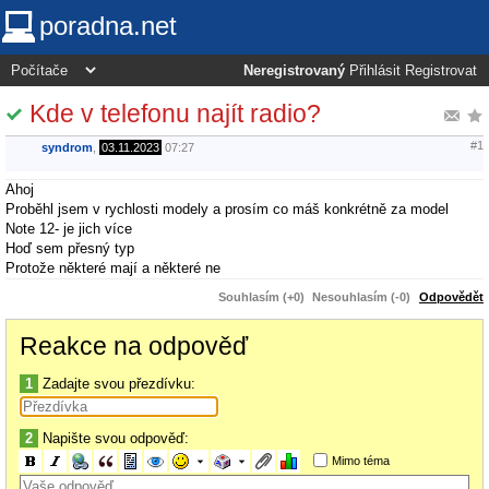
poradna.net
Neregistrovaný
Přihlásit
Registrovat
Kde v telefonu najít radio?
#1
syndrom
,
03.11.2023
07:27
Ahoj
Proběhl jsem v rychlosti modely a prosím co máš konkrétně za model
Note 12- je jich více
Hoď sem přesný typ
Protože některé mají a některé ne
Souhlasím (+0)
Nesouhlasím (-0)
Odpovědět
Reakce na odpověď
1
Zadajte svou přezdívku:
2
Napište svou odpověď:
Mimo téma