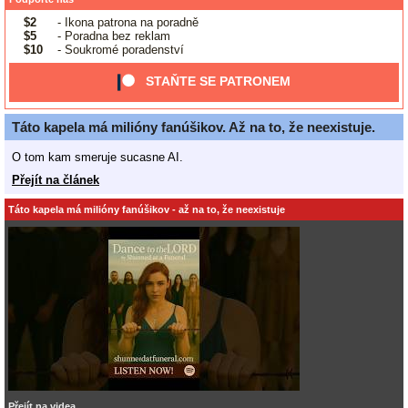
$2
- Ikona patrona na poradně
$5
- Poradna bez reklam
$10
- Soukromé poradenství
STAŇTE SE PATRONEM
Táto kapela má milióny fanúšikov. Až na to, že neexistuje.
O tom kam smeruje sucasne AI.
Přejít na článek
Táto kapela má milióny fanúšikov - až na to, že neexistuje
Přejít na videa