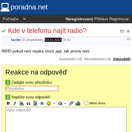
poradna.net
Neregistrovaný
Přihlásit
Registrovat
Kde v telefonu najít radio?
#3
lucifer
@
syndrom
,
03.11.2023
08:30
IMHO pokud neni nejaka stock app. tak proste neni.
Souhlasím (+0)
Nesouhlasím (-0)
Odpovědět
Reakce na odpověď
1
Zadajte svou přezdívku:
2
Napište svou odpověď:
Mimo téma