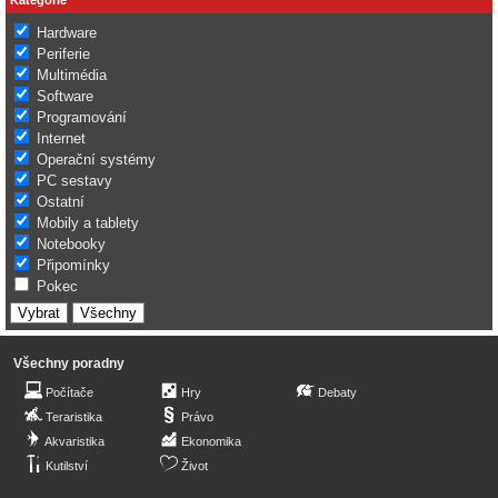
Hardware
Periferie
Multimédia
Software
Programování
Internet
Operační systémy
PC sestavy
Ostatní
Mobily a tablety
Notebooky
Připomínky
Pokec
Všechny poradny
Počítače
Hry
Debaty
Teraristika
Právo
Akvaristika
Ekonomika
Kutilství
Život