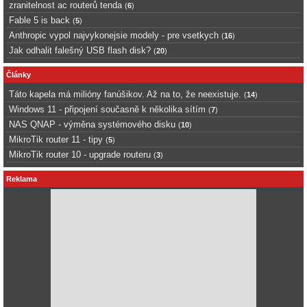
zranitelnost ac routerů tenda
(
6
)
Fable 5 is back
(
5
)
Anthropic vypol najvykonejsie modely - pre vsetkych
(
16
)
Jak odhalit falešný USB flash disk?
(
20
)
Články
Táto kapela má milióny fanúšikov. Až na to, že neexistuje.
(
14
)
Windows 11 - připojení současně k několika sítím
(
7
)
NAS QNAP - výměna systémového disku
(
10
)
MikroTik router 11 - tipy
(
5
)
MikroTik router 10 - upgrade routeru
(
3
)
Reklama