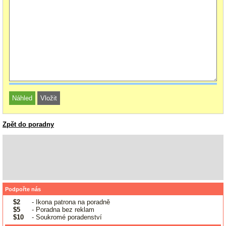
Zpět do poradny
Podpořte nás
$2
- Ikona patrona na poradně
$5
- Poradna bez reklam
$10
- Soukromé poradenství