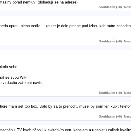
ašiny pořád nemluví (dohadují se na adrese)
Souhlasím (+0)
Neso
oproti, alebo vedľa.... router je dole presne pod izbou kde mám zariadenia
Souhlasím (+0)
Neso
okolo sebe
rál se svou WiFi
ve vzduchu zařízení navíc
Souhlasím (+0)
Neso
a, hore mám set top box. Dalo by sa to prehodiť, musel by som len kúpiť telefó
Souhlasím (+0)
Neso
hápu. TV bych připojil k switchi/routeru kabelem a u tabletu zajistit kvalitní