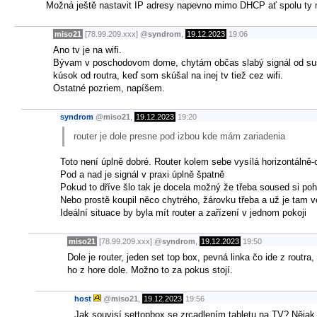
Možná ještě nastavit IP adresy napevno mimo DHCP ať spolu ty m
miso21
[78.99.209.xxx]
@
syndrom
,
19.12.2023
19:06
Ano tv je na wifi.
Bývam v poschodovom dome, chytám občas slabý signál od suseda 
kúsok od routra, keď som skúšal na inej tv tiež cez wifi.
Ostatné pozriem, napíšem.
syndrom
@
miso21
,
19.12.2023
19:20
router je dole presne pod izbou kde mám zariadenia
Toto není úplně dobré. Router kolem sebe vysílá horizontálně-
Pod a nad je signál v praxi úplně špatně
Pokud to dříve šlo tak je docela možný že třeba soused si poh
Nebo prostě koupil něco chytrého, žárovku třeba a už je tam 
Ideální situace by byla mít router a zařízení v jednom pokoji
miso21
[78.99.209.xxx]
@
syndrom
,
19.12.2023
19:50
Dole je router, jeden set top box, pevná linka čo ide z routr
ho z hore dole. Možno to za pokus stojí.
host
@
miso21
,
19.12.2023
19:56
Jak souvisí settopbox se zrcadlením tabletu na TV? Nějak nec