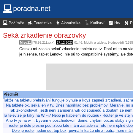
poradna.net
Počítače
Teraristika
Akvaristika
Kutilství
Hry
P
Seká zrkadlenie obrazovky
Miso21
[78.99.211.xxx],
17.12.2023
01:46
,
Mobily a tablety
, 9 odpovědí (159
Odrazu mi zacalo sekať zrkadlenie tabletu na tv. Robí mi to na via
je hisense, tablet Lenovo, nie sú to kompatibilné systémy, ale dot
Předmět
Takže na tabletu přehrávání funguje plynule a když zapneš zrcadlení, zač
Na tablete ok, seká len v tv. Dnes napríklad bez problémov. Meranie, no
Tak zkontrolovat, jestli není zarušená wifi od sousedů a doufám že ne
Ta televize je taky na WiFi? Nebo je kabelem do routeru? Router je ve stej
Ano tv je na wifi. Bývam v poschodovom dome, chytám občas slabý signá
router je dole presne pod izbou kde mám zariadenia Toto není úplně do
Dole je router, jeden set top box, pevná linka čo ide z routra, hore m