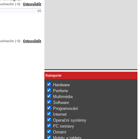
uhlasím (-0)
Odpovědět
#9
uhlasím (-0)
Odpovědět
Kategorie
Hardware
Periferie
Multimédia
Software
Programování
Internet
Operační systémy
PC sestavy
Ostatní
Mobily a tablety