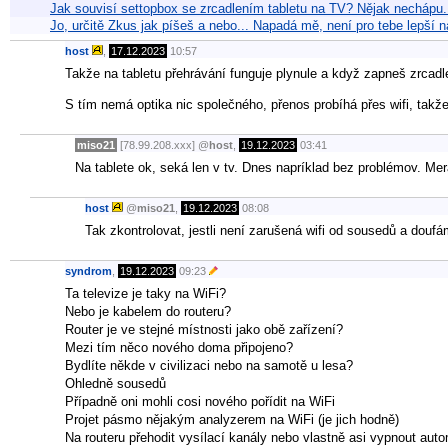
Jak souvisí settopbox se zrcadlením tabletu na TV? Nějak nechápu. 
Jo, určitě Zkus jak píšeš a nebo... Napadá mě, není pro tebe lepš
host
,
17.12.2023
10:57
Takže na tabletu přehrávání funguje plynule a když zapneš zrcadl
S tím nemá optika nic společného, přenos probíhá přes wifi, takže 
miso21
[78.99.208.xxx]
@
host
,
19.12.2023
03:41
Na tablete ok, seká len v tv. Dnes napríklad bez problémov. Me
host
@
miso21
,
19.12.2023
08:08
Tak zkontrolovat, jestli není zarušená wifi od sousedů a douf
syndrom
,
19.12.2023
09:23
Ta televize je taky na WiFi?
Nebo je kabelem do routeru?
Router je ve stejné místnosti jako obě zařízení?
Mezi tím něco nového doma připojeno?
Bydlíte někde v civilizaci nebo na samotě u lesa?
Ohledně sousedů
Případně oni mohli cosi nového pořídit na WiFi
Projet pásmo nějakým analyzerem na WiFi (je jich hodně)
Na routeru přehodit vysílací kanály nebo vlastně asi vypnout aut