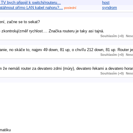
TV bych připojil k switchi/routeru…
host
í natáhnout přímo LAN kabel nahoru?…
syndrom
poslední
ení, začne se to sekat?
zkontroluj/změř rychlost.... Značka routeru je taky asi tajná.
Souhlasím (+0)
Neso
ranie, no skáče to, najprv 49 down, 81 up, o chvíľu 212 down, 81 up. Route
Souhlasím (+0)
Neso
ám že nemáš router za devatero zdmi (múry), devatero řekami a devatero hora
Souhlasím (+0)
Neso
omatiku