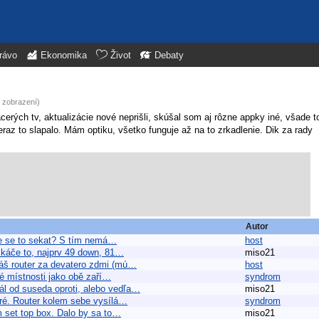
rávo
Ekonomika
Život
Debaty
5 zobrazení)
cerých tv, aktualizácie nové neprišli, skúšal som aj rôzne appky iné, všade t
eraz to slapalo. Mám optiku, všetko funguje až na to zrkadlenie. Dik za rady
Autor
ne se to sekat? S tím nemá…
host
 skáče to, najprv 49 down, 81…
miso21
máš router za devatero zdmi (mú…
host
né místnosti jako obě zaří…
syndrom
l od suseda oproti, alebo vedľa…
miso21
bré. Router kolem sebe vysílá…
syndrom
ám set top box. Dalo by sa to…
miso21