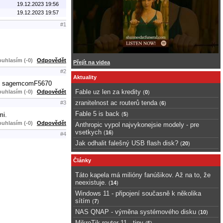
19.12.2023 19:56
19.12.2023 19:57
#1
uhlasím (-0)
Odpovědět
Přejít na videa
#2
Aktuality
r je sagemcomF5670
Fable uz len za kredity
uhlasím (-0)
Odpovědět
(
0
)
zranitelnost ac routerů tenda
#3
(
6
)
Fable 5 is back
mi.
(
5
)
uhlasím (-0)
Odpovědět
Anthropic vypol najvykonejsie modely - pre
vsetkych
(
16
)
#4
Jak odhalit falešný USB flash disk?
(
20
)
Články
Táto kapela má milióny fanúšikov. Až na to, že
neexistuje.
(
14
)
Windows 11 - připojení současně k několika
sítím
(
7
)
NAS QNAP - výměna systémového disku
(
10
)
MikroTik router 11 - tipy
(
5
)