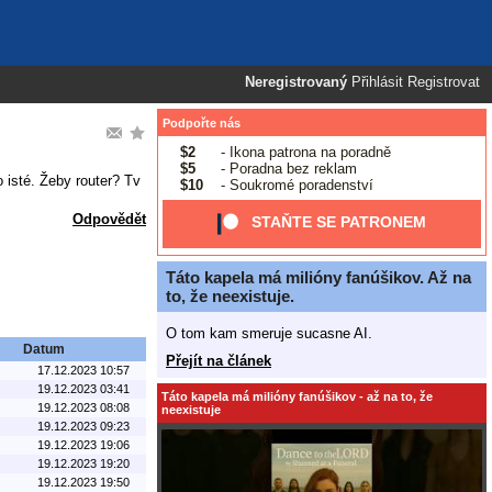
Neregistrovaný
Přihlásit
Registrovat
Podpořte nás
$2
- Ikona patrona na poradně
$5
- Poradna bez reklam
o isté. Žeby router? Tv
$10
- Soukromé poradenství
Odpovědět
STAŇTE SE PATRONEM
Táto kapela má milióny fanúšikov. Až na
to, že neexistuje.
O tom kam smeruje sucasne AI.
Datum
Přejít na článek
17.12.2023 10:57
19.12.2023 03:41
Táto kapela má milióny fanúšikov - až na to, že
19.12.2023 08:08
neexistuje
19.12.2023 09:23
19.12.2023 19:06
19.12.2023 19:20
19.12.2023 19:50