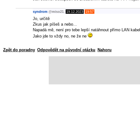
syndrom
@
miso21
,
19.12.2023
19:57
Jo, určitě
Zkus jak píšeš a nebo...
Napadá mě, není pro tebe lepší natáhnout přímo LAN kabe
Jako jde to vždy no, ne že ne
Zpět do poradny
Odpovědět na původní otázku
Nahoru