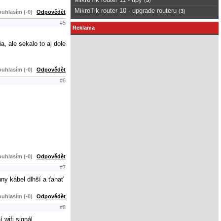
MikroTik router 10 - upgrade routeru
(
3
)
uhlasím (-0)
Odpovědět
#5
Reklama
, ale sekalo to aj dole
uhlasím (-0)
Odpovědět
#6
uhlasím (-0)
Odpovědět
#7
nny kábel dlhší a ťahať
uhlasím (-0)
Odpovědět
#8
 wifi signál.