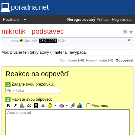
poradna.net
Neregistrovaný
Přihlásit
Registrovat
mikrotik - podstavec
#15
host
@
truhlik
,
23.01.2024
19:34
Moc pružně ten (akrylátový?) materiál nevypadá.
Souhlasím (+0)
Nesouhlasím (-0)
Odpovědět
Reakce na odpověď
1
Zadajte svou přezdívku:
2
Napište svou odpověď:
Mimo téma