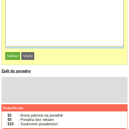
Zpět do poradny
Podpořte nás
$2
- Ikona patrona na poradně
$5
- Poradna bez reklam
$10
- Soukromé poradenství