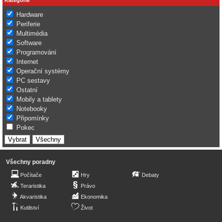
Hardware
Periferie
Multimédia
Software
Programování
Internet
Operační systémy
PC sestavy
Ostatní
Mobily a tablety
Notebooky
Připomínky
Pokec
Všechny poradny
Počítače
Hry
Debaty
Teraristika
Právo
Akvaristika
Ekonomika
Kutilství
Život