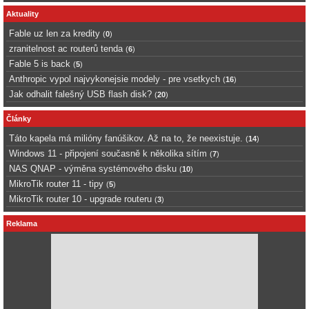
Aktuality
Fable uz len za kredity
(
0
)
zranitelnost ac routerů tenda
(
6
)
Fable 5 is back
(
5
)
Anthropic vypol najvykonejsie modely - pre vsetkych
(
16
)
Jak odhalit falešný USB flash disk?
(
20
)
Články
Táto kapela má milióny fanúšikov. Až na to, že neexistuje.
(
14
)
Windows 11 - připojení současně k několika sítím
(
7
)
NAS QNAP - výměna systémového disku
(
10
)
MikroTik router 11 - tipy
(
5
)
MikroTik router 10 - upgrade routeru
(
3
)
Reklama