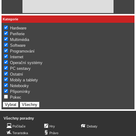
Kategorie
Hardware
Periferie
Multimédia
Software
Programování
Internet
Operační systémy
PC sestavy
Ostatní
Mobily a tablety
Notebooky
Připomínky
Pokec
Všechny poradny
Počítače
Hry
Debaty
Teraristika
Právo