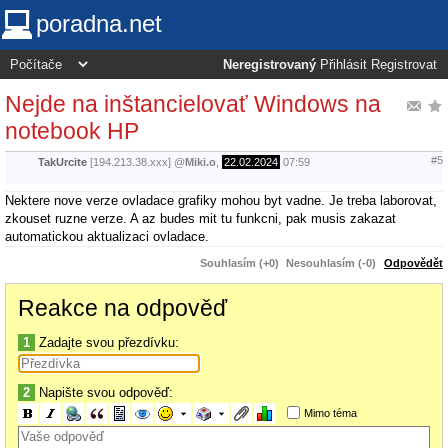
poradna.net
Neregistrovaný
Přihlásit
Registrovat
Nejde na inštancielovať Windows na
notebook HP
#5
TakUrcite
[194.213.38.xxx]
@
Miki.o
,
22.02.2024
07:59
Nektere nove verze ovladace grafiky mohou byt vadne. Je treba laborovat,
zkouset ruzne verze. A az budes mit tu funkcni, pak musis zakazat
automatickou aktualizaci ovladace.
Souhlasím (+0)
Nesouhlasím (-0)
Odpovědět
Reakce na odpověď
1
Zadajte svou přezdívku:
2
Napište svou odpověď:
Mimo téma