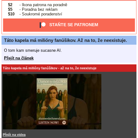
$2
- Ikona patrona na poradně
$5
- Poradna bez reklam
$10
- Soukromé poradenství
STAŇTE SE PATRONEM
Táto kapela má milióny fanúšikov. Až na to, že neexistuje.
O tom kam smeruje sucasne AI.
Přejít na článek
Táto kapela má milióny fanúšikov - až na to, že neexistuje
Přejít na videa