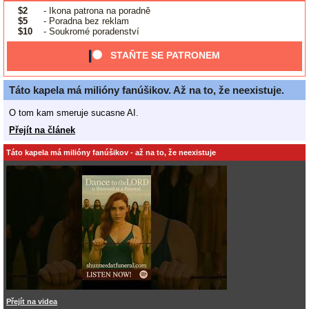
$2
- Ikona patrona na poradně
$5
- Poradna bez reklam
$10
- Soukromé poradenství
STAŇTE SE PATRONEM
Táto kapela má milióny fanúšikov. Až na to, že neexistuje.
O tom kam smeruje sucasne AI.
Přejít na článek
Táto kapela má milióny fanúšikov - až na to, že neexistuje
Přejít na videa