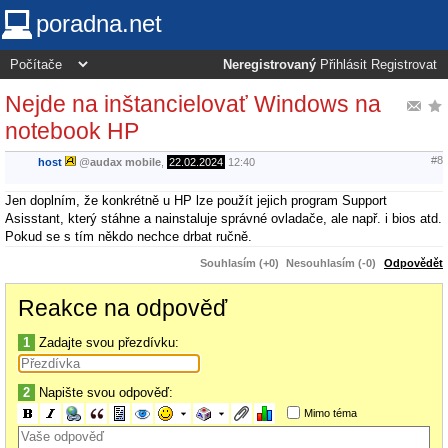
poradna.net
Neregistrovaný
Přihlásit
Registrovat
Nejde na inštancielovať Windows na
notebook HP
#8
host
@
audax mobile
,
22.02.2024
12:40
Jen doplním, že konkrétně u HP lze použít jejich program Support
Asisstant, který stáhne a nainstaluje správné ovladače, ale např. i bios atd.
Pokud se s tím někdo nechce drbat ručně.
Souhlasím (+0)
Nesouhlasím (-0)
Odpovědět
Reakce na odpověď
1
Zadajte svou přezdívku:
2
Napište svou odpověď:
Mimo téma