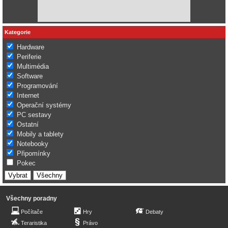
Kategorie
Hardware
Periferie
Multimédia
Software
Programování
Internet
Operační systémy
PC sestavy
Ostatní
Mobily a tablety
Notebooky
Připomínky
Pokec
Všechny poradny
Počítače
Hry
Debaty
Teraristika
Právo