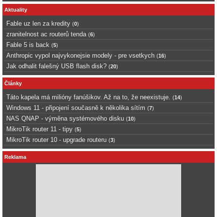
Aktuality
Fable uz len za kredity
(
0
)
zranitelnost ac routerů tenda
(
6
)
Fable 5 is back
(
5
)
Anthropic vypol najvykonejsie modely - pre vsetkych
(
16
)
Jak odhalit falešný USB flash disk?
(
20
)
Články
Táto kapela má milióny fanúšikov. Až na to, že neexistuje.
(
14
)
Windows 11 - připojení současně k několika sítím
(
7
)
NAS QNAP - výměna systémového disku
(
10
)
MikroTik router 11 - tipy
(
5
)
MikroTik router 10 - upgrade routeru
(
3
)
Reklama