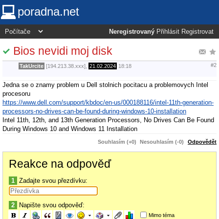
poradna.net
Neregistrovaný
Přihlásit
Registrovat
Bios nevidi moj disk
#2
TakUrcite
[194.213.38.xxx],
21.02.2024
18:18
Jedna se o znamy problem u Dell stolnich pocitacu a problemovych Intel
procesoru
https://www.dell.com/support/kbdoc/en-us/000188116/intel-11th-generation-
processors-no-drives-can-be-found-during-windows-10-installation
Intel 11th, 12th, and 13th Generation Processors, No Drives Can Be Found
During Windows 10 and Windows 11 Installation
Souhlasím (+0)
Nesouhlasím (-0)
Odpovědět
Reakce na odpověď
1
Zadajte svou přezdívku:
2
Napište svou odpověď:
Mimo téma