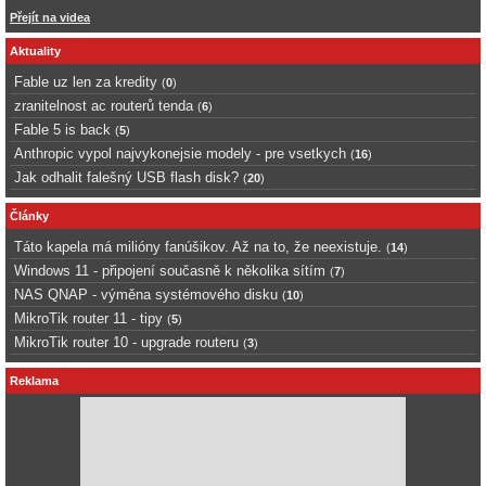
Přejít na videa
Aktuality
Fable uz len za kredity
(
0
)
zranitelnost ac routerů tenda
(
6
)
Fable 5 is back
(
5
)
Anthropic vypol najvykonejsie modely - pre vsetkych
(
16
)
Jak odhalit falešný USB flash disk?
(
20
)
Články
Táto kapela má milióny fanúšikov. Až na to, že neexistuje.
(
14
)
Windows 11 - připojení současně k několika sítím
(
7
)
NAS QNAP - výměna systémového disku
(
10
)
MikroTik router 11 - tipy
(
5
)
MikroTik router 10 - upgrade routeru
(
3
)
Reklama