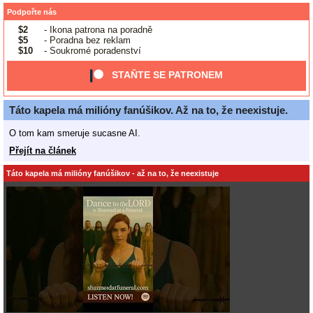
Podpořte nás
$2
- Ikona patrona na poradně
$5
- Poradna bez reklam
$10
- Soukromé poradenství
STAŇTE SE PATRONEM
Táto kapela má milióny fanúšikov. Až na to, že neexistuje.
O tom kam smeruje sucasne AI.
Přejít na článek
Táto kapela má milióny fanúšikov - až na to, že neexistuje