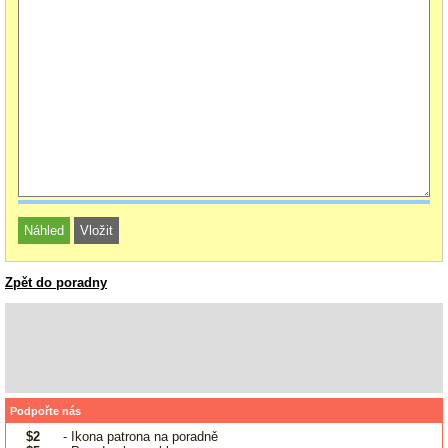
Zpět do poradny
Podpořte nás
$2
- Ikona patrona na poradně