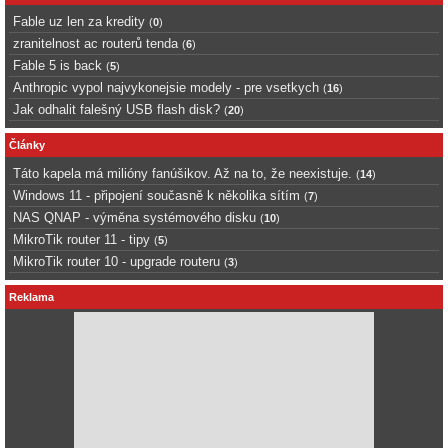
Fable uz len za kredity
(
0
)
zranitelnost ac routerů tenda
(
6
)
Fable 5 is back
(
5
)
Anthropic vypol najvykonejsie modely - pre vsetkych
(
16
)
Jak odhalit falešný USB flash disk?
(
20
)
Články
Táto kapela má milióny fanúšikov. Až na to, že neexistuje.
(
14
)
Windows 11 - připojení současně k několika sítím
(
7
)
NAS QNAP - výměna systémového disku
(
10
)
MikroTik router 11 - tipy
(
5
)
MikroTik router 10 - upgrade routeru
(
3
)
Reklama