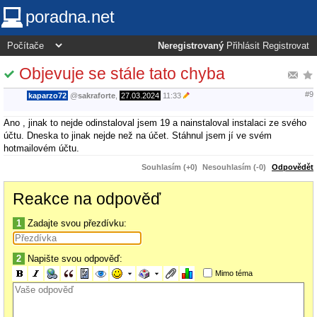
poradna.net
Neregistrovaný
Přihlásit
Registrovat
Objevuje se stále tato chyba
#9
kaparzo72
@
sakraforte
,
27.03.2024
11:33
Ano , jinak to nejde odinstaloval jsem 19 a nainstaloval instalaci ze svého
účtu. Dneska to jinak nejde než na účet. Stáhnul jsem jí ve svém
hotmailovém účtu.
Souhlasím (+0)
Nesouhlasím (-0)
Odpovědět
Reakce na odpověď
1
Zadajte svou přezdívku:
2
Napište svou odpověď:
Mimo téma