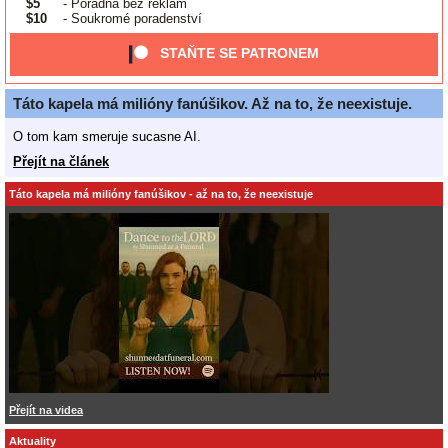
$5
- Poradna bez reklam
$10
- Soukromé poradenství
STAŇTE SE PATRONEM
Táto kapela má milióny fanúšikov. Až na to, že neexistuje.
O tom kam smeruje sucasne AI.
Přejít na článek
Táto kapela má milióny fanúšikov - až na to, že neexistuje
Přejít na videa
Aktuality