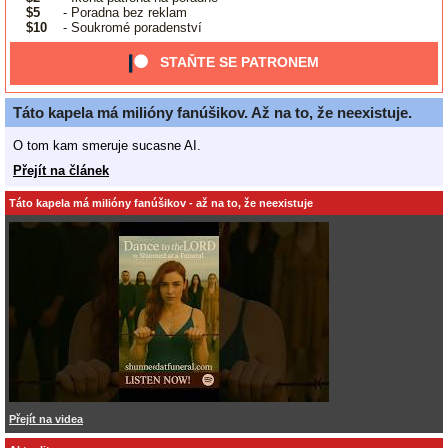
$5
- Poradna bez reklam
$10
- Soukromé poradenství
STAŇTE SE PATRONEM
Táto kapela má milióny fanúšikov. Až na to, že neexistuje.
O tom kam smeruje sucasne AI.
Přejít na článek
Táto kapela má milióny fanúšikov - až na to, že neexistuje
Přejít na videa