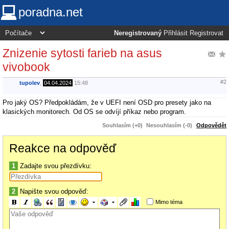
poradna.net
Neregistrovaný
Přihlásit
Registrovat
Znizenie sytosti farieb na asus
vivobook
#2
tupolev
,
04.04.2024
15:48
Pro jaký OS? Předpokládám, že v UEFI není OSD pro presety jako na
klasických monitorech. Od OS se odvíjí příkaz nebo program.
Souhlasím (+0)
Nesouhlasím (-0)
Odpovědět
Reakce na odpověď
1
Zadajte svou přezdívku:
2
Napište svou odpověď:
Mimo téma