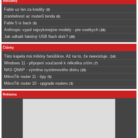
Aktuality
Fable uz len za kredity
(
0
)
zranitelnost ac routerů tenda
(
6
)
Fable 5 is back
(
5
)
Anthropic vypol najvykonejsie modely - pre vsetkych
(
16
)
Jak odhalit falešný USB flash disk?
(
20
)
Články
Táto kapela má milióny fanúšikov. Až na to, že neexistuje.
(
14
)
Windows 11 - připojení současně k několika sítím
(
7
)
NAS QNAP - výměna systémového disku
(
10
)
MikroTik router 11 - tipy
(
5
)
MikroTik router 10 - upgrade routeru
(
3
)
Reklama