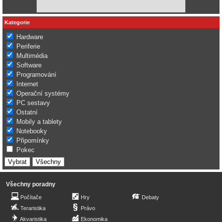
Kategorie
Hardware
Periferie
Multimédia
Software
Programování
Internet
Operační systémy
PC sestavy
Ostatní
Mobily a tablety
Notebooky
Připomínky
Pokec
Všechny poradny
Počítače
Hry
Debaty
Teraristika
Právo
Akvaristika
Ekonomika