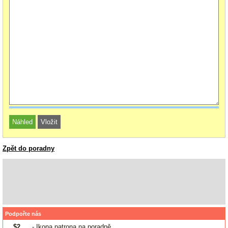
Zpět do poradny
Podpořte nás
$2
- Ikona patrona na poradně