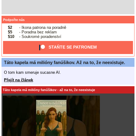
Podpořte nás
$2
- Ikona patrona na poradně
$5
- Poradna bez reklam
$10
- Soukromé poradenství
STAŇTE SE PATRONEM
Táto kapela má milióny fanúšikov. Až na to, že neexistuje.
O tom kam smeruje sucasne AI.
Přejít na článek
Táto kapela má milióny fanúšikov - až na to, že neexistuje