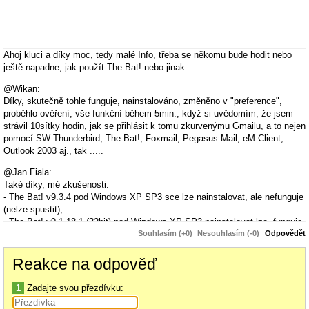
Ahoj kluci a díky moc, tedy malé Info, třeba se někomu bude hodit nebo
ještě napadne, jak použít The Bat! nebo jinak:
@Wikan:
Díky, skutečně tohle funguje, nainstalováno, změněno v "preference",
proběhlo ověření, vše funkční během 5min.; když si uvědomím, že jsem
strávil 10sítky hodin, jak se přihlásit k tomu zkurvenýmu Gmailu, a to nejen
pomocí SW Thunderbird, The Bat!, Foxmail, Pegasus Mail, eM Client,
Outlook 2003 aj., tak .....
@Jan Fiala:
Také díky, mé zkušenosti:
- The Bat! v9.3.4 pod Windows XP SP3 sce lze nainstalovat, ale nefunguje
(nelze spustit);
- The Bat! v9.1.18.1 (32bit) pod Windows XP SP3 nainstalovat lze, funguje,
ale ke Gmailu se nelze přihlásit; na základě návodu viz
7799
jsem The Bat!
Souhlasím (+0)
Nesouhlasím (-0)
Odpovědět
v9.1.18.1 nastavil, ale nelze se připojit, resp. nelze ověřit prostřednictvím
0Auth2.0 a příkládám obrázky;
Reakce na odpověď
možná, že je rozdíl mezi "0Auth 2.0" a "0Auth", dokonce jsem zkusil The
Bat! v9.1.18.1 (32bit) naistalovat ve virtuálním PC s Windows 7, ale není
1
Zadajte svou přezdívku:
rozdíl, The Bat! v9.1.18.1 (32bit) nelze připojit ke Gmailu jak pod Windows
XP SP3 tak pod Windows 7.