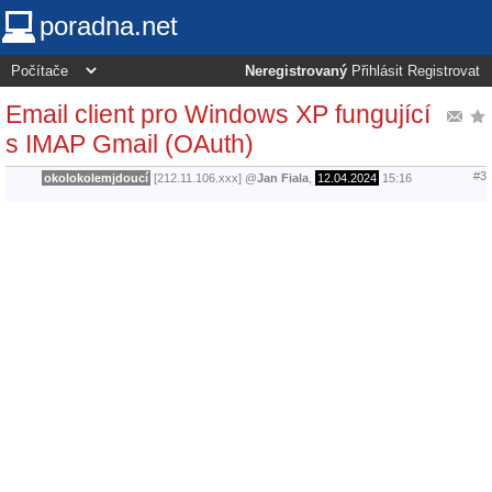
poradna.net
Neregistrovaný
Přihlásit
Registrovat
Email client pro Windows XP fungující
s IMAP Gmail (OAuth)
#3
okolokolemjdoucí
[212.11.106.xxx]
@
Jan Fiala
,
12.04.2024
15:16