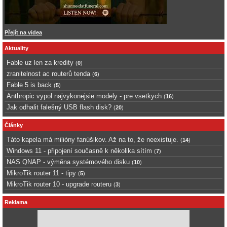
Přejít na videa
Aktuality
Fable uz len za kredity
(
0
)
zranitelnost ac routerů tenda
(
6
)
Fable 5 is back
(
5
)
Anthropic vypol najvykonejsie modely - pre vsetkych
(
16
)
Jak odhalit falešný USB flash disk?
(
20
)
Články
Táto kapela má milióny fanúšikov. Až na to, že neexistuje.
(
14
)
Windows 11 - připojení současně k několika sítím
(
7
)
NAS QNAP - výměna systémového disku
(
10
)
MikroTik router 11 - tipy
(
5
)
MikroTik router 10 - upgrade routeru
(
3
)
Reklama