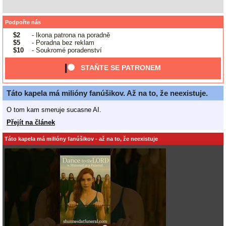
Podpořte nás
$2
- Ikona patrona na poradně
$5
- Poradna bez reklam
$10
- Soukromé poradenství
STAŇTE SE PATRONEM
Táto kapela má milióny fanúšikov. Až na to, že neexistuje.
O tom kam smeruje sucasne AI.
Přejít na článek
Táto kapela má milióny fanúšikov - až na to, že neexistuje