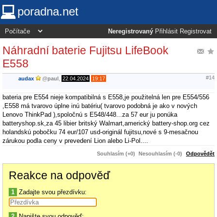
poradna.net
Neregistrovaný
Přihlásit
Registrovat
Náhradní baterie Fujitsu LifeBook
E558
#14
audax
@
paul
,
22.04.2024
19:17
bateria pre E554 nieje kompatibilná s E558,je použitelná len pre E554/556
,E558 má tvarovo úplne inú batériu( tvarovo podobná je ako v nových
Lenovo ThinkPad ),spoločnú s E548/448...za 57 eur ju ponúka
batteryshop.sk,za 45 libier britský Walmart,americký battery-shop.org cez
holandskú pobočku 74 eur/107 usd-originál fujitsu,nové s 9-mesačnou
zárukou podla ceny v prevedení Lion alebo Li-Pol....
Souhlasím (+0)
Nesouhlasím (-0)
Odpovědět
Reakce na odpověď
1
Zadajte svou přezdívku:
2
Napište svou odpověď: