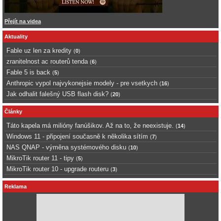
Přejít na videa
Aktuality
Fable uz len za kredity
(
0
)
zranitelnost ac routerů tenda
(
6
)
Fable 5 is back
(
5
)
Anthropic vypol najvykonejsie modely - pre vsetkych
(
16
)
Jak odhalit falešný USB flash disk?
(
20
)
Články
Táto kapela má milióny fanúšikov. Až na to, že neexistuje.
(
14
)
Windows 11 - připojení současně k několika sítím
(
7
)
NAS QNAP - výměna systémového disku
(
10
)
MikroTik router 11 - tipy
(
5
)
MikroTik router 10 - upgrade routeru
(
3
)
Reklama