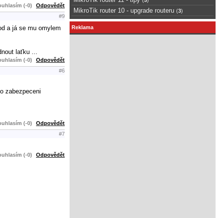
uhlasím (-0)
Odpovědět
MikroTik router 10 - upgrade routeru
(
3
)
#9
chod a já se mu omylem
Reklama
out laťku ...
uhlasím (-0)
Odpovědět
#6
oto zabezpeceni
uhlasím (-0)
Odpovědět
#7
uhlasím (-0)
Odpovědět