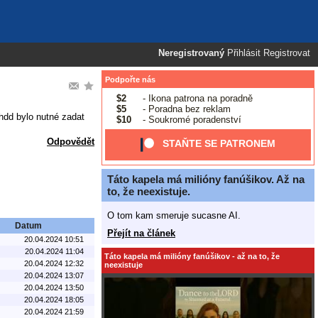
Neregistrovaný
Přihlásit
Registrovat
Podpořte nás
$2
- Ikona patrona na poradně
$5
- Poradna bez reklam
 hdd bylo nutné zadat
$10
- Soukromé poradenství
Odpovědět
STAŇTE SE PATRONEM
Táto kapela má milióny fanúšikov. Až na
to, že neexistuje.
O tom kam smeruje sucasne AI.
Datum
Přejít na článek
20.04.2024 10:51
20.04.2024 11:04
Táto kapela má milióny fanúšikov - až na to, že
20.04.2024 12:32
neexistuje
20.04.2024 13:07
20.04.2024 13:50
20.04.2024 18:05
20.04.2024 21:59