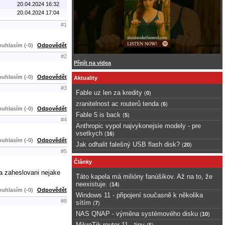
20.04.2024 16:32
20.04.2024 17:04
#1
uhlasím (-0)
Odpovědět
#2
Přejít na videa
uhlasím (-0)
Odpovědět
Aktuality
#3
Fable uz len za kredity
(
0
)
zranitelnost ac routerů tenda
(
6
)
uhlasím (-0)
Odpovědět
Fable 5 is back
(
5
)
#4
Anthropic vypol najvykonejsie modely - pre
vsetkych
(
16
)
uhlasím (-0)
Odpovědět
Jak odhalit falešný USB flash disk?
(
20
)
#5
Články
a zaheslovani nejake
Táto kapela má milióny fanúšikov. Až na to, že
neexistuje.
(
14
)
uhlasím (-0)
Odpovědět
Windows 11 - připojení současně k několika
#8
sítím
(
7
)
NAS QNAP - výměna systémového disku
(
10
)
MikroTik router 11 - tipy
(
5
)