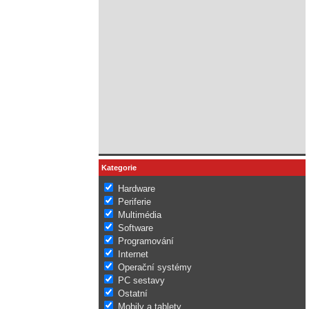
Kategorie
Hardware
Periferie
Multimédia
Software
Programování
Internet
Operační systémy
PC sestavy
Ostatní
Mobily a tablety