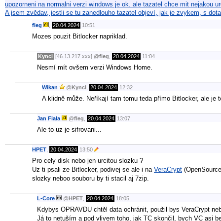
upozorneni na normalni verzi windows je ok. ale tazatel chce mit nejakou 
A jsem zvědav, jestli se tu zanedlouho tazatel objeví, jak je zvykem, s d
fleg
,
20.04.2024
10:51
Mozes pouzit Bitlocker napriklad.
Kyncl
[46.13.217.xxx]
@
fleg
,
20.04.2024
11:04
Nesmí mít ovšem verzi Windows Home.
Wikan
@
Kyncl
,
20.04.2024
12:32
A klidně může. Neříkají tam tomu teda přímo Bitlocker, ale je t
Jan Fiala
@
fleg
,
20.04.2024
13:07
Ale to uz je sifrovani...
HPET
,
20.04.2024
13:50
Pro cely disk nebo jen urcitou slozku ?
Uz ti psali ze Bitlocker, podivej se ale i na
VeraCrypt
(OpenSource) 
slozky neboo souboru by ti stacil aj 7zip.
L-Core
@
HPET
,
20.04.2024
18:05
Kdybys OPRAVDU chtěl data ochránit, použil bys VeraCrypt neb
Já to netuším a pod vlivem toho, jak TC skončil, bych VC asi be