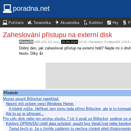
poradna.net
Počítače
Teraristika
Akvaristika
Kutilství
Hry
P
Zaheslování přístupu na externí disk
Pospa70
[185.224.112.xxx],
20.04.2024
10:43
,
Hardware
, 9 odpovědí (1414 
Dobrý den, jak zaheslovat přístup na externí hdd? Nejde mi o druh
heslo. Diky 👍
Předmět
Mozes pouzit Bitlocker napriklad.
Nesmí mít ovšem verzi Windows Home.
A klidně může. Neříkají tam tomu teda přímo Bitlocker, ale je to kompatib
Ale to uz je sifrovani...
Pro cely disk nebo jen urcitou slozku ? Uz ti psali ze Bitlocker, podivej se
Kdybys OPRAVDU chtěl data ochránit, použil bys VeraCrypt nebo šestko
Tipnul bych si, že s tímhle zadáním to nechce chránit před třípáísmen