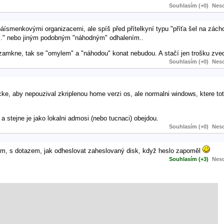
Souhlasím (+0)
Neso
ípáísmenkovými organizacemi, ale spíš před přítelkyní typu "příťa šel na zá
a..." nebo jiným podobným "náhodným" odhalením..
amkne, tak se "omylem" a "náhodou" konat nebudou. A stačí jen trošku zvedn
Souhlasím (+0)
Neso
icke, aby nepouzival zkriplenou home verzi os, ale normalni windows, ktere t
 a stejne je jako lokalni admosi (nebo tucnaci) obejdou.
Souhlasím (+0)
Neso
ykem, s dotazem, jak odheslovat zaheslovaný disk, když heslo zapoměl
Souhlasím (+3)
Neso