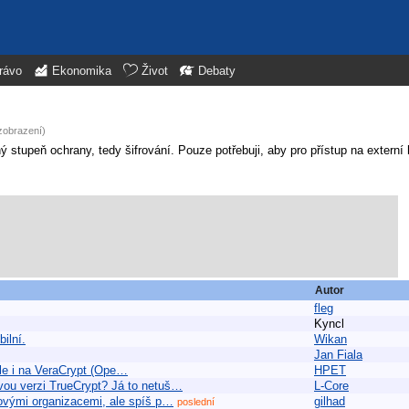
rávo
Ekonomika
Život
Debaty
zobrazení)
ý stupeň ochrany, tedy šifrování. Pouze potřebuji, aby pro přístup na externí
Autor
fleg
Kyncl
ilní.
Wikan
Jan Fiala
 ale i na VeraCrypt (Ope…
HPET
vou verzi TrueCrypt? Já to netuš…
L-Core
kovými organizacemi, ale spíš p…
gilhad
poslední