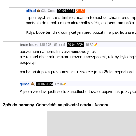
gilhad
@
L-Core
,
20.04.2024
21:59
Tipnul bych si, že s tímhle zadáním to nechce chránit před tř
podívala do mobilu a nebudete holky věřit, co jsem tam našl
Když bude ten disk odmykat jen před použitím a pak ho zase z
brum brum
[188.175.161.xxx],
20.04.2024
16:32
upozorneni na normalni verzi windows je ok.
ale tazatel chce mit nejakou uroven zabezpeceni, tak by bylo log
podporuji.
pouha pristupova prava nestaci. uzivatele je za 25 let nepochopili,
gilhad
,
20.04.2024
17:04
A jsem zvědav, jestli se tu zanedlouho tazatel objeví, jak je zv
Zpět do poradny
Odpovědět na původní otázku
Nahoru