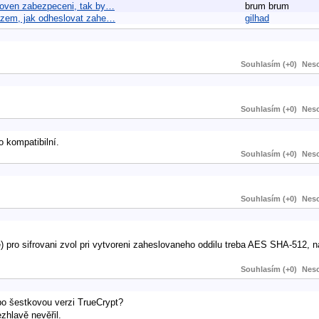
uroven zabezpeceni, tak by…
brum brum
otazem, jak odheslovat zahe…
gilhad
Souhlasím (+0)
Neso
Souhlasím (+0)
Neso
o kompatibilní.
Souhlasím (+0)
Neso
Souhlasím (+0)
Neso
pro sifrovani zvol pri vytvoreni zaheslovaneho oddilu treba AES SHA-512, n
Souhlasím (+0)
Neso
o šestkovou verzi TrueCrypt?
zhlavě nevěřil.