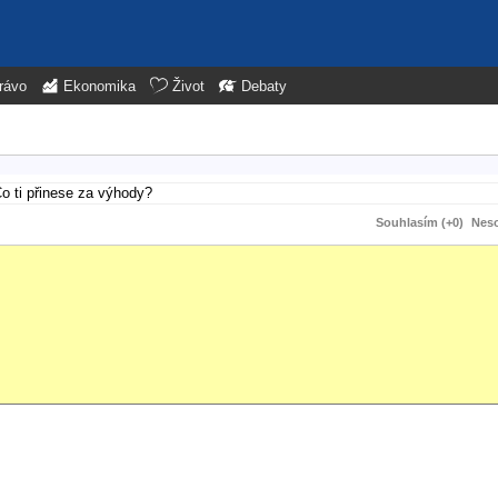
rávo
Ekonomika
Život
Debaty
Co ti přinese za výhody?
Souhlasím (+0)
Neso