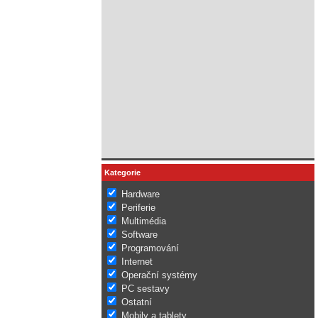
Kategorie
Hardware
Periferie
Multimédia
Software
Programování
Internet
Operační systémy
PC sestavy
Ostatní
Mobily a tablety