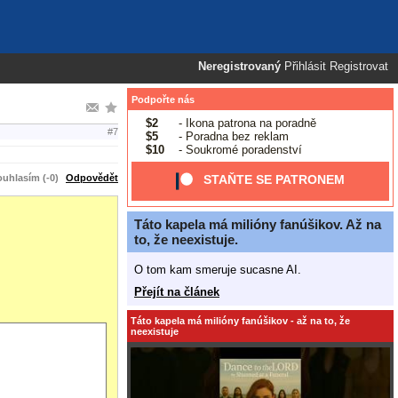
Neregistrovaný
Přihlásit
Registrovat
Podpořte nás
$2
- Ikona patrona na poradně
#7
$5
- Poradna bez reklam
$10
- Soukromé poradenství
uhlasím (-0)
Odpovědět
STAŇTE SE PATRONEM
Táto kapela má milióny fanúšikov. Až na
to, že neexistuje.
O tom kam smeruje sucasne AI.
Přejít na článek
Táto kapela má milióny fanúšikov - až na to, že
neexistuje