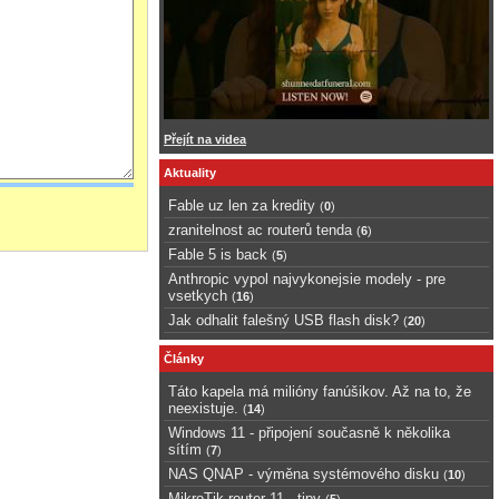
Přejít na videa
Aktuality
Fable uz len za kredity
(
0
)
zranitelnost ac routerů tenda
(
6
)
Fable 5 is back
(
5
)
Anthropic vypol najvykonejsie modely - pre
vsetkych
(
16
)
Jak odhalit falešný USB flash disk?
(
20
)
Články
Táto kapela má milióny fanúšikov. Až na to, že
neexistuje.
(
14
)
Windows 11 - připojení současně k několika
sítím
(
7
)
NAS QNAP - výměna systémového disku
(
10
)
MikroTik router 11 - tipy
(
5
)