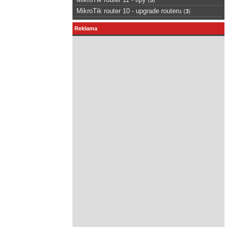
MikroTik router 10 - upgrade routeru
(
3
)
Reklama