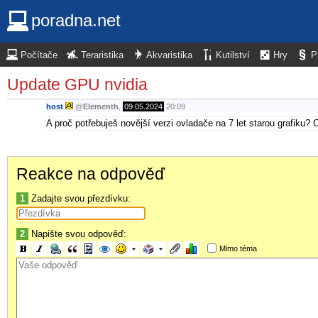
poradna.net
Počítače
Teraristika
Akvaristika
Kutilství
Hry
P
Update GPU nvidia
host
@
Elementh
,
09.05.2024
20:09
A proč potřebuješ novější verzi ovladače na 7 let starou grafiku? 
Reakce na odpověď
1
Zadajte svou přezdívku:
2
Napište svou odpověď:
Mimo téma