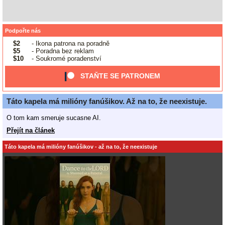
Podpořte nás
$2
- Ikona patrona na poradně
$5
- Poradna bez reklam
$10
- Soukromé poradenství
STAŇTE SE PATRONEM
Táto kapela má milióny fanúšikov. Až na to, že neexistuje.
O tom kam smeruje sucasne AI.
Přejít na článek
Táto kapela má milióny fanúšikov - až na to, že neexistuje