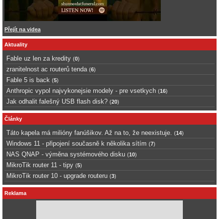
Přejít na videa
Aktuality
Fable uz len za kredity
(
0
)
zranitelnost ac routerů tenda
(
6
)
Fable 5 is back
(
5
)
Anthropic vypol najvykonejsie modely - pre vsetkych
(
16
)
Jak odhalit falešný USB flash disk?
(
20
)
Články
Táto kapela má milióny fanúšikov. Až na to, že neexistuje.
(
14
)
Windows 11 - připojení současně k několika sítím
(
7
)
NAS QNAP - výměna systémového disku
(
10
)
MikroTik router 11 - tipy
(
5
)
MikroTik router 10 - upgrade routeru
(
3
)
Reklama