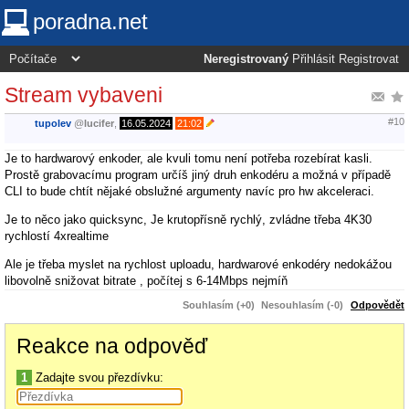
poradna.net
Neregistrovaný
Přihlásit
Registrovat
Stream vybaveni
#10
tupolev
@
lucifer
,
16.05.2024
21:02
Je to hardwarový enkoder, ale kvuli tomu není potřeba rozebírat kasli.
Prostě grabovacímu program určíš jiný druh enkodéru a možná v případě
CLI to bude chtít nějaké obslužné argumenty navíc pro hw akceleraci.
Je to něco jako quicksync, Je krutopřísně rychlý, zvládne třeba 4K30
rychlostí 4xrealtime
Ale je třeba myslet na rychlost uploadu, hardwarové enkodéry nedokážou
libovolně snižovat bitrate , počítej s 6-14Mbps nejmíň
Souhlasím (+0)
Nesouhlasím (-0)
Odpovědět
Reakce na odpověď
1
Zadajte svou přezdívku: