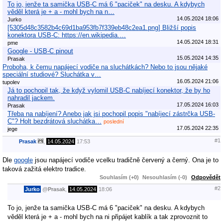
To jo, jenže ta samička USB-C má 6 "paciček" na desku. A kdybych
věděl která je + a - mohl bych na n…
14.05.2024 18:06
Jurko
[5305d48c3582b4c69d1ba953fb7f339eb48c2ea1.png] Bližší popis
konektora USB-C: https://en.wikipedia.…
14.05.2024 18:31
pme
Google - USB-C pinout
15.05.2024 14:35
Prasak
Proboha, k čemu napájecí vodiče na sluchátkách? Nebo to jsou nějaké
speciální studiové? Sluchátka v…
16.05.2024 21:06
tupolev
Já to pochopil tak, že když vylomil USB-C nabíjecí konektor, že by ho
nahradil jackem.
17.05.2024 16:03
Prasak
Třeba na nabíjení? Anebo jak jsi pochopil popis "nabíjecí zástrčka USB-
C"? Holt bezdrátová sluchátka…
poslední
17.05.2024 22:35
jege
#1
Prasak
,
14.05.2024
17:53
Dle
google
jsou napájecí vodiče vcelku tradičně červený a černý. Ona je to
taková zažitá elektro tradice.
Souhlasím (+0)
Nesouhlasím (-0)
Odpovědět
#2
Jurko
@
Prasak
,
14.05.2024
18:06
To jo, jenže ta samička USB-C má 6 "paciček" na desku. A kdybych
věděl která je + a - mohl bych na ni připájet kablík a tak zprovoznit to