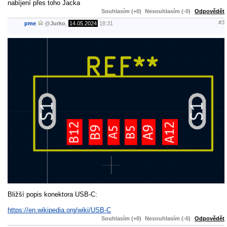
nabíjení přes toho Jacka
Souhlasím (+0)
Nesouhlasím (-0)
Odpovědět
#3
pme
@
Jurko
,
14.05.2024
18:31
Bližší popis konektora USB-C:
https://en.wikipedia.org/wiki/USB-C
Souhlasím (+0)
Nesouhlasím (-0)
Odpovědět