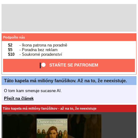
Podpořte nás
$2
- Ikona patrona na poradně
$5
- Poradna bez reklam
$10
- Soukromé poradenství
STAŇTE SE PATRONEM
Táto kapela má milióny fanúšikov. Až na to, že neexistuje.
O tom kam smeruje sucasne AI.
Přejít na článek
Táto kapela má milióny fanúšikov - až na to, že neexistuje