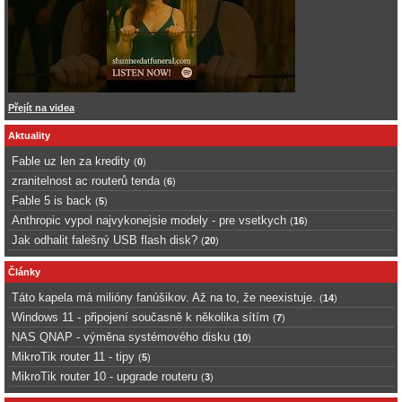
Přejít na videa
Aktuality
Fable uz len za kredity
(
0
)
zranitelnost ac routerů tenda
(
6
)
Fable 5 is back
(
5
)
Anthropic vypol najvykonejsie modely - pre vsetkych
(
16
)
Jak odhalit falešný USB flash disk?
(
20
)
Články
Táto kapela má milióny fanúšikov. Až na to, že neexistuje.
(
14
)
Windows 11 - připojení současně k několika sítím
(
7
)
NAS QNAP - výměna systémového disku
(
10
)
MikroTik router 11 - tipy
(
5
)
MikroTik router 10 - upgrade routeru
(
3
)