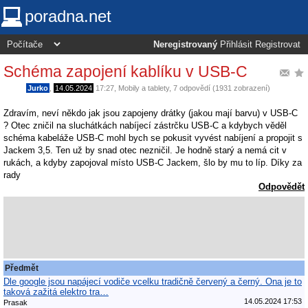
poradna.net
Neregistrovaný
Přihlásit
Registrovat
Schéma zapojení kablíku v USB-C
Jurko
,
14.05.2024
17:27
,
Mobily a tablety
, 7 odpovědí (1931 zobrazení)
Zdravím, neví někdo jak jsou zapojeny drátky (jakou mají barvu) v USB-C
? Otec zničil na sluchátkách nabíjecí zástrčku USB-C a kdybych věděl
schéma kabeláže USB-C mohl bych se pokusit vyvést nabíjení a propojit s
Jackem 3,5. Ten už by snad otec nezničil. Je hodně starý a nemá cit v
rukách, a kdyby zapojoval místo USB-C Jackem, šlo by mu to líp. Díky za
rady
Odpovědět
Předmět
Dle google jsou napájecí vodiče vcelku tradičně červený a černý. Ona je to
taková zažitá elektro tra…
14.05.2024 17:53
Prasak