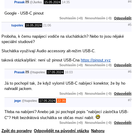
#4
Prasak
@
Jurko
,
15.05.2024
14:35
Google - USB-C pinout
Souhlasím (+0)
Nesouhlasím (-0)
Odpovědět
#5
tupolev
,
16.05.2024
21:06
Proboha, k čemu napájecí vodiče na sluchátkách? Nebo to jsou nějaké
speciální studiové?
Sluchátka využívají Audio accessory alt-režim USB-C.
taková otázka/přání: není už pinout USB-Cna
https://pinout.xyz
Souhlasím (+0)
Nesouhlasím (-0)
Odpovědět
#6
Prasak
@
tupolev
,
17.05.2024
16:03
Já to pochopil tak, že když vylomil USB-C nabíjecí konektor, že by ho
nahradil jackem.
Souhlasím (+0)
Nesouhlasím (-0)
Odpovědět
#7
jege
@
tupolev
,
17.05.2024
22:35
Třeba na nabíjení? Anebo jak jsi pochopil popis "nabíjecí zástrčka USB-
C"? Holt bezdrátová sluchátka se občas musí nabít.
Souhlasím (+0)
Nesouhlasím (-0)
Odpovědět
Zpět do poradny
Odpovědět na původní otázku
Nahoru