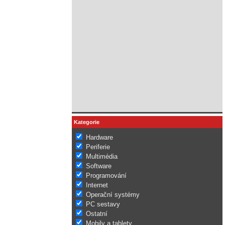
Kategorie
Hardware
Periferie
Multimédia
Software
Programování
Internet
Operační systémy
PC sestavy
Ostatní
Mobily a tablety