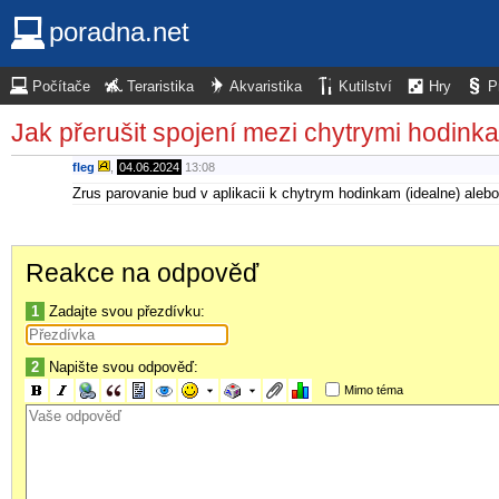
poradna.net
Počítače
Teraristika
Akvaristika
Kutilství
Hry
P
Jak přerušit spojení mezi chytrymi hodink
fleg
,
04.06.2024
13:08
Zrus parovanie bud v aplikacii k chytrym hodinkam (idealne) aleb
Reakce na odpověď
1
Zadajte svou přezdívku:
2
Napište svou odpověď:
Mimo téma