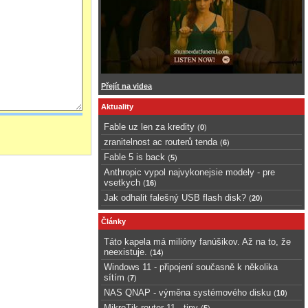
Přejít na videa
Aktuality
Fable uz len za kredity
(
0
)
zranitelnost ac routerů tenda
(
6
)
Fable 5 is back
(
5
)
Anthropic vypol najvykonejsie modely - pre
vsetkych
(
16
)
Jak odhalit falešný USB flash disk?
(
20
)
Články
Táto kapela má milióny fanúšikov. Až na to, že
neexistuje.
(
14
)
Windows 11 - připojení současně k několika
sítím
(
7
)
NAS QNAP - výměna systémového disku
(
10
)
MikroTik router 11 - tipy
(
5
)