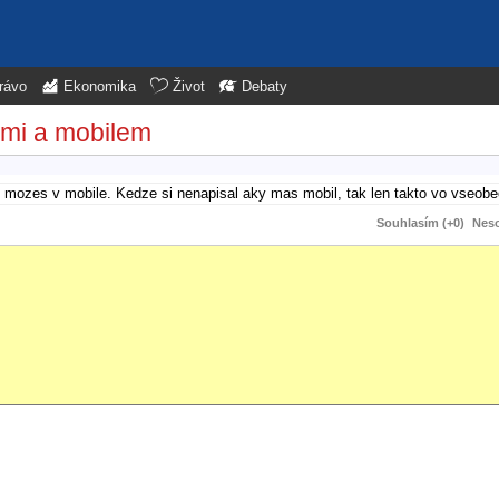
rávo
Ekonomika
Život
Debaty
ami a mobilem
o mozes v mobile. Kedze si nenapisal aky mas mobil, tak len takto vo vseobe
Souhlasím (+0)
Neso