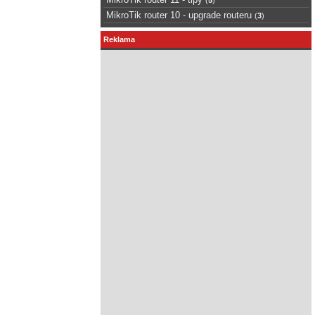
MikroTik router 10 - upgrade routeru
(
3
)
Reklama