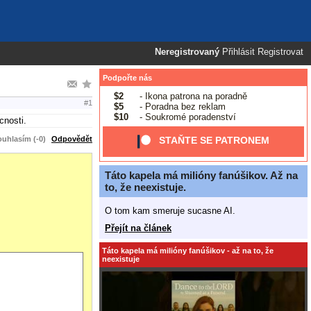
Neregistrovaný
Přihlásit
Registrovat
Podpořte nás
$2
- Ikona patrona na poradně
#1
$5
- Poradna bez reklam
$10
- Soukromé poradenství
cnosti.
uhlasím (-0)
Odpovědět
STAŇTE SE PATRONEM
Táto kapela má milióny fanúšikov. Až na
to, že neexistuje.
O tom kam smeruje sucasne AI.
Přejít na článek
Táto kapela má milióny fanúšikov - až na to, že
neexistuje