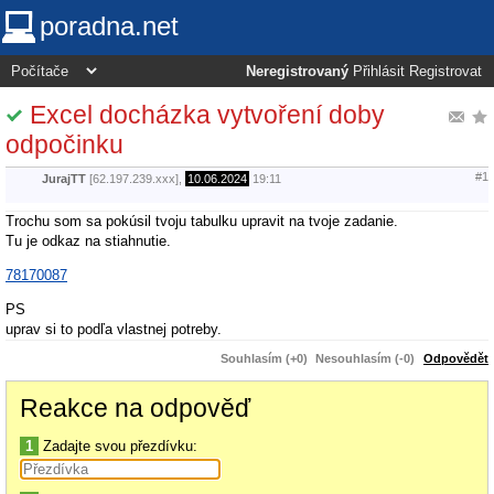
poradna.net
Neregistrovaný
Přihlásit
Registrovat
Excel docházka vytvoření doby
odpočinku
#1
JurajTT
[62.197.239.xxx],
10.06.2024
19:11
Trochu som sa pokúsil tvoju tabulku upravit na tvoje zadanie.
Tu je odkaz na stiahnutie.
78170087
PS
uprav si to podľa vlastnej potreby.
Souhlasím (+0)
Nesouhlasím (-0)
Odpovědět
Reakce na odpověď
1
Zadajte svou přezdívku: