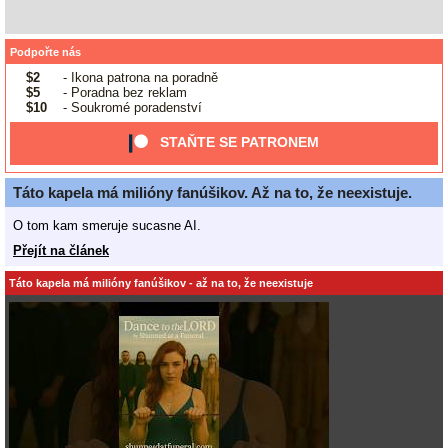
Podpořte nás
$2
- Ikona patrona na poradně
$5
- Poradna bez reklam
$10
- Soukromé poradenství
STAŇTE SE PATRONEM
Táto kapela má milióny fanúšikov. Až na to, že neexistuje.
O tom kam smeruje sucasne AI.
Přejít na článek
Táto kapela má milióny fanúšikov - až na to, že neexistuje