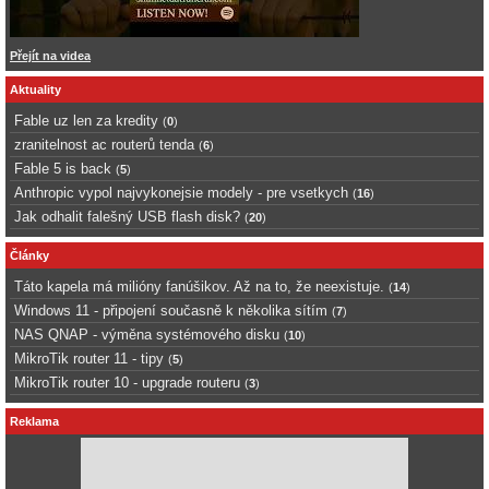
Přejít na videa
Aktuality
Fable uz len za kredity
(
0
)
zranitelnost ac routerů tenda
(
6
)
Fable 5 is back
(
5
)
Anthropic vypol najvykonejsie modely - pre vsetkych
(
16
)
Jak odhalit falešný USB flash disk?
(
20
)
Články
Táto kapela má milióny fanúšikov. Až na to, že neexistuje.
(
14
)
Windows 11 - připojení současně k několika sítím
(
7
)
NAS QNAP - výměna systémového disku
(
10
)
MikroTik router 11 - tipy
(
5
)
MikroTik router 10 - upgrade routeru
(
3
)
Reklama