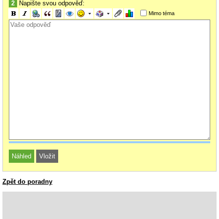
2
Napište svou odpověď:
Mimo téma
Zpět do poradny