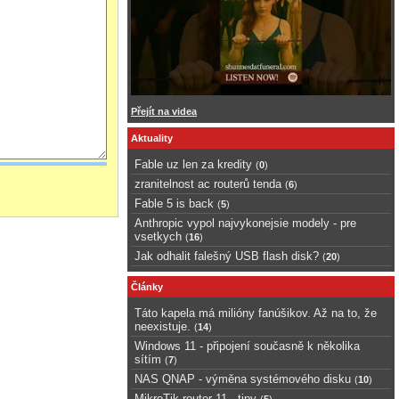
Přejít na videa
Aktuality
Fable uz len za kredity
(
0
)
zranitelnost ac routerů tenda
(
6
)
Fable 5 is back
(
5
)
Anthropic vypol najvykonejsie modely - pre
vsetkych
(
16
)
Jak odhalit falešný USB flash disk?
(
20
)
Články
Táto kapela má milióny fanúšikov. Až na to, že
neexistuje.
(
14
)
Windows 11 - připojení současně k několika
sítím
(
7
)
NAS QNAP - výměna systémového disku
(
10
)
MikroTik router 11 - tipy
(
5
)