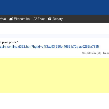
rávo
Ekonomika
Život
Debaty
l jako první?
erzalni-svitilna-d382.htm?hgtid=c4f3ad93-330e-4685-b70a-ab9283fa7735
Souhlasím (+0)
Neso