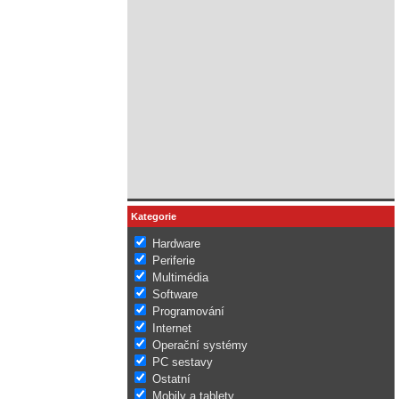
Kategorie
Hardware
Periferie
Multimédia
Software
Programování
Internet
Operační systémy
PC sestavy
Ostatní
Mobily a tablety