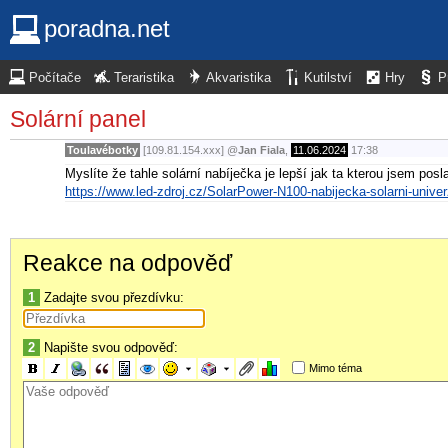
poradna.net
Počítače
Teraristika
Akvaristika
Kutilství
Hry
P
Solární panel
Toulavébotky
[109.81.154.xxx]
@
Jan Fiala
,
11.06.2024
17:38
Myslíte že tahle solární nabíječka je lepší jak ta kterou jsem posla
https://www.led-zdroj.cz/SolarPower-N100-nabijecka-solarni-univ
Reakce na odpověď
1
Zadajte svou přezdívku:
2
Napište svou odpověď:
Mimo téma