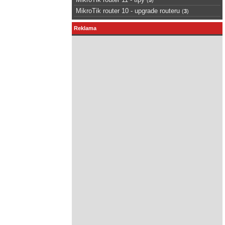
MikroTik router 10 - upgrade routeru
(
3
)
Reklama