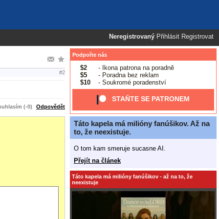
Neregistrovaný
Přihlásit
Registrovat
Podpořte nás
$2
- Ikona patrona na poradně
#2
$5
- Poradna bez reklam
$10
- Soukromé poradenství
STAŇTE SE PATRONEM
uhlasím (-0)
Odpovědět
Táto kapela má milióny fanúšikov. Až na
to, že neexistuje.
O tom kam smeruje sucasne AI.
Přejít na článek
Táto kapela má milióny fanúšikov - až na to, že
neexistuje