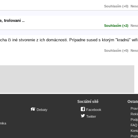
Souhlasím (+0)
Neso
, trolovani ..
Souhlasím (+2)
Neso
ha či iné stvorenie z ich domácnosti. Prípadne sused s ktorým "kradnú" wifi 
Souhlasím (+0)
Neso
Sociální sítě
Ostat
Prav
Debaty
Facebook
Rek
Twitter
Podp
mika
FAQ
Kont
Proh