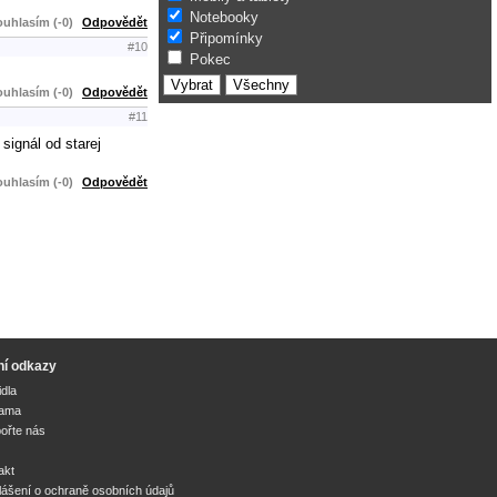
Notebooky
uhlasím (-0)
Odpovědět
Připomínky
#10
Pokec
uhlasím (-0)
Odpovědět
#11
signál od starej
uhlasím (-0)
Odpovědět
ní odkazy
idla
lama
ořte nás
akt
lášení o ochraně osobních údajů