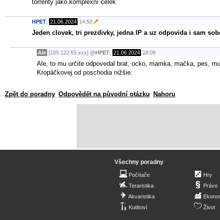
torrenty jako komplexní celek
HPET
,
21.06.2024
14:50
Jeden clovek, tri prezdivky, jedna IP a uz odpovida i sam sobe
Ale
[185.122.55.xxx]
@
HPET
,
21.06.2024
18:09
Ale, to mu určite odpovedal brat, ocko, mamka, mačka, pes, muc
Kropáčkovej od poschodia nižšie.
Zpět do poradny
Odpovědět na původní otázku
Nahoru
Všechny poradny
Počítače
Hry
Teraristika
Právo
Akvaristika
Ekono
Kutilství
Život