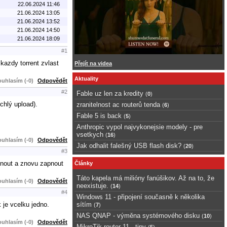
22.06.2024 11:46
21.06.2024 13:05
21.06.2024 13:52
21.06.2024 14:50
21.06.2024 18:09
#1
kazdy torrent zvlast
Přejít na videa
Aktuality
uhlasím (-0)
Odpovědět
#2
Fable uz len za kredity
(
0
)
chlý upload).
zranitelnost ac routerů tenda
(
6
)
Fable 5 is back
(
5
)
Anthropic vypol najvykonejsie modely - pre
vsetkych
(
16
)
uhlasím (-0)
Odpovědět
Jak odhalit falešný USB flash disk?
(
20
)
#3
ypnout a znovu zapnout
Články
Táto kapela má milióny fanúšikov. Až na to, že
uhlasím (-0)
Odpovědět
neexistuje.
(
14
)
#4
Windows 11 - připojení současně k několika
k je vcelku jedno.
sítím
(
7
)
NAS QNAP - výměna systémového disku
(
10
)
uhlasím (-0)
Odpovědět
MikroTik router 11 - tipy
(
5
)