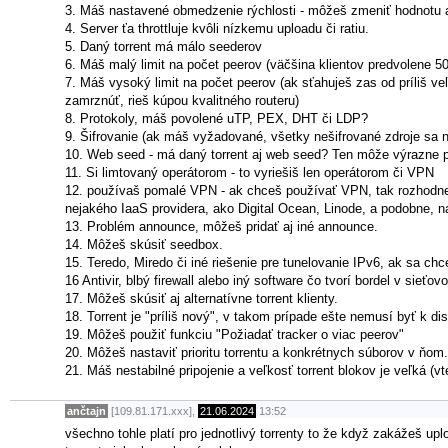
3. Máš nastavené obmedzenie rýchlosti - môžeš zmeniť hodnotu a
4. Server ťa throttluje kvôli nízkemu uploadu či ratiu.
5. Daný torrent má málo seederov
6. Máš malý limit na počet peerov (väčšina klientov predvolene 5
7. Máš vysoký limit na počet peerov (ak sťahuješ zas od príliš ve
zamrznúť, rieš kúpou kvalitného routeru)
8. Protokoly, máš povolené uTP, PEX, DHT či LDP?
9. Šifrovanie (ak máš vyžadované, všetky nešifrované zdroje sa 
10. Web seed - má daný torrent aj web seed? Ten môže výrazne p
11. Si limtovaný operátorom - to vyriešiš len operátorom či VPN
12. používaš pomalé VPN - ak chceš používať VPN, tak rozhodne
nejakého IaaS providera, ako Digital Ocean, Linode, a podobne, na
13. Problém announce, môžeš pridať aj iné announce.
14. Môžeš skúsiť seedbox.
15. Teredo, Miredo či iné riešenie pre tunelovanie IPv6, ak sa chce
16 Antivir, blbý firewall alebo iný software čo tvorí bordel v sie
17. Môžeš skúsiť aj alternatívne torrent klienty.
18. Torrent je "príliš nový", v takom prípade ešte nemusí byť k d
19. Môžeš použiť funkciu "Požiadať tracker o viac peerov"
20. Môžeš nastaviť prioritu torrentu a konkrétnych súborov v ňom.
21. Máš nestabilné pripojenie a veľkosť torrent blokov je veľká (
ančtajn
[109.81.171.xxx],
21.06.2024
13:52
všechno tohle platí pro jednotlivý torrenty to že když zakážeš up