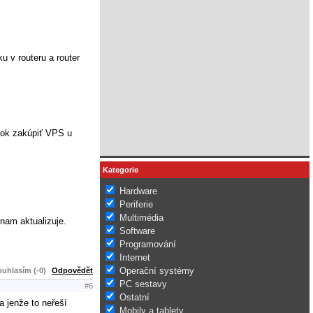
u v routeru a router
tok zakúpiť VPS u
Kategorie
Hardware
Periferie
Multimédia
znam aktualizuje.
Software
Programování
Internet
Operační systémy
uhlasím (-0)
Odpovědět
PC sestavy
#6
Ostatní
a jenže to neřeší
Mobily a tablety