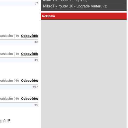
#7
MikroTik router 10 - upgrade routeru
(
3
)
Reklama
uhlasím (-0)
Odpovědět
#8
uhlasím (-0)
Odpovědět
#9
uhlasím (-0)
Odpovědět
#12
uhlasím (-0)
Odpovědět
#5
jnú IP.