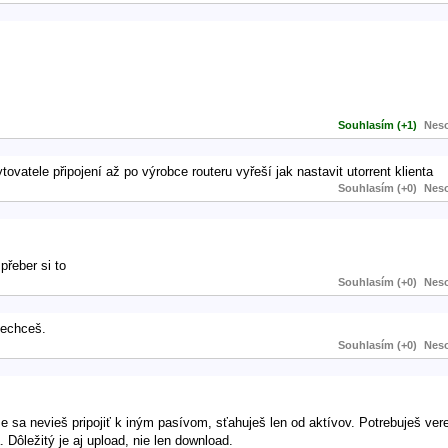
Souhlasím (+1)
Neso
atele připojení až po výrobce routeru vyřeší jak nastavit utorrent klienta
Souhlasím (+0)
Neso
přeber si to
Souhlasím (+0)
Neso
nechceš.
Souhlasím (+0)
Neso
 sa nevieš pripojiť k iným pasívom, sťahuješ len od aktívov. Potrebuješ vere
. Dôležitý je aj upload, nie len download.