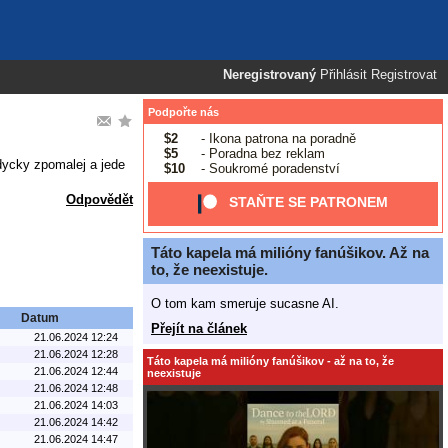
Neregistrovaný
Přihlásit
Registrovat
Podpořte nás
$2
- Ikona patrona na poradně
$5
- Poradna bez reklam
dycky zpomalej a jede
$10
- Soukromé poradenství
Odpovědět
STAŇTE SE PATRONEM
Táto kapela má milióny fanúšikov. Až na
to, že neexistuje.
O tom kam smeruje sucasne AI.
Datum
Přejít na článek
21.06.2024 12:24
21.06.2024 12:28
Táto kapela má milióny fanúšikov - až na to, že
21.06.2024 12:44
neexistuje
21.06.2024 12:48
21.06.2024 14:03
21.06.2024 14:42
21.06.2024 14:47