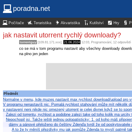
poradna.net
Počítače
Teraristika
Akvaristika
Kutilství
Hry
P
jak nastavit utorrent rychlý downloady?
torrentguy
[109.81.171.xxx],
21.06.2024
12:03
,
Programování
, 12 odpovědí
co se má v tom programu nastavit aby všechny downloady downloa
na plno jen jeden
Předmět
Normalne v menu, kde muzes nastavit max rychlost download/upload pro 
V programu nenastavíš nic. Pomalá rychlost stahování může mít několik d
v nastavení neni nikde nic omezený utorrent je celej divnej když se to spo
Zalezi od torrentu, rychlost a podobne zalezi take od toho kolik ma urcit
Nepochopil jsi. Takže ještě jednou polopatisticky: 1. od koho máš připojen
dámy a pánové přeloženo do češtiny Zdenďa tvrdí že od poskytovatele 
A to že ty měníš přezdívky mu jak pomůže Zdenda to myslí patrně tak