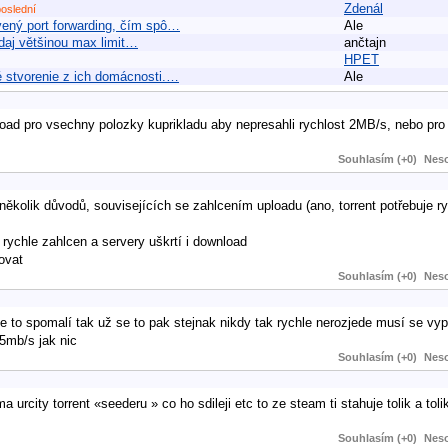
Zdenál
poslední
vený port forwarding, čím spô…
Ale
 daj většinou max limit…
ančtajn
HPET
é stvorenie z ich domácnosti.…
Ale
d pro vsechny polozky kuprikladu aby nepresahli rychlost 2MB/s, nebo pro 
Souhlasím (+0)
Neso
kolik důvodů, souvisejících se zahlcením uploadu (ano, torrent potřebuje ry
 rychle zahlcen a servery uškrtí i download
ovat
Souhlasím (+0)
Neso
 se to spomalí tak už se to pak stejnak nikdy tak rychle nerozjede musí se v
5mb/s jak nic
Souhlasím (+0)
Neso
 urcity torrent «seederu » co ho sdileji etc to ze steam ti stahuje tolik a toli
Souhlasím (+0)
Neso