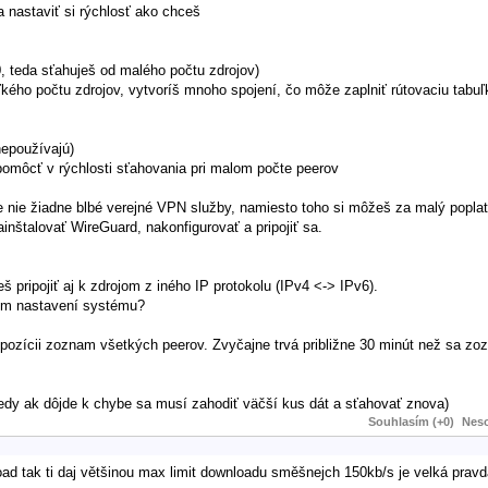
 nastaviť si rýchlosť ako chceš
0, teda sťahuješ od malého počtu zdrojov)
ľkého počtu zdrojov, vytvoríš mnoho spojení, čo môže zaplniť rútovaciu tabuľk
nepoužívajú)
omôcť v rýchlosti sťahovania pri malom počte peerov
 nie žiadne blbé verejné VPN služby, namiesto toho si môžeš za malý popla
inštalovať WireGuard, nakonfigurovať a pripojiť sa.
š pripojiť aj k zdrojom z iného IP protokolu (IPv4 <-> IPv6).
ťovom nastavení systému?
ispozícii zoznam všetkých peerov. Zvyčajne trvá približne 30 minút než sa zo
vtedy ak dôjde k chybe sa musí zahodiť väčší kus dát a sťahovať znova)
Souhlasím (+0)
Neso
load tak ti daj většinou max limit downloadu směšnejch 150kb/s je velká pravd