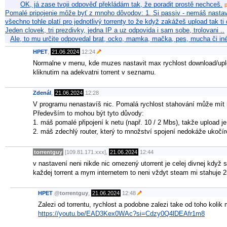
OK, já zase tvoji odpověď překládám tak, že poradit prostě nechceš.
Pomalé pripojenie môže byť z mnoho dôvodov: 1. Si passiv - nemáš nasta
všechno tohle platí pro jednotlivý torrenty to že když zakážeš upload tak ti
Jeden clovek, tri prezdivky, jedna IP a uz odpovida i sam sobe, trolovani ..
Ale, to mu určite odpovedal brat, ocko, mamka, mačka, pes, mucha či in
HPET
,
21.06.2024
12:24
Normalne v menu, kde muzes nastavit max rychlost download/uploa
kliknutim na adekvatni torrent v seznamu.
Zdenál
,
21.06.2024
12:28
V programu nenastavíš nic. Pomalá rychlost stahování může mít ně
Především to mohou být tyto důvody:
1. máš pomalé připojení k netu (např. 10 / 2 Mbs), takže upload je
2. máš zdechlý router, který to množství spojení nedokáže ukočír
torrentguy
[109.81.171.xxx],
21.06.2024
12:44
v nastavení neni nikde nic omezený utorrent je celej divnej když
každej torrent a mym internetem to neni vždyt steam mi stahuje 2
HPET
@
torrentguy
,
21.06.2024
12:48
Zalezi od torrentu, rychlost a podobne zalezi take od toho kolik ma
https://youtu.be/EAD3Kex0WAc?si=Cdzy0Q4lDEAfr1m8