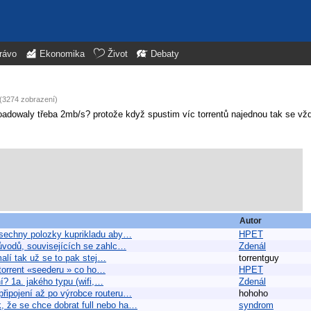
rávo
Ekonomika
Život
Debaty
 (3274 zobrazení)
dowaly třeba 2mb/s? protože když spustim víc torrentů najednou tak se vž
Autor
vsechny polozky kuprikladu aby…
HPET
ůvodů, souvisejících se zahlc…
Zdenál
malí tak už se to pak stej…
torrentguy
y torrent «seederu » co ho…
HPET
í? 1a. jakého typu (wifi,…
Zdenál
připojení až po výrobce routeru…
hohoho
, že se chce dobrat full nebo ha…
syndrom