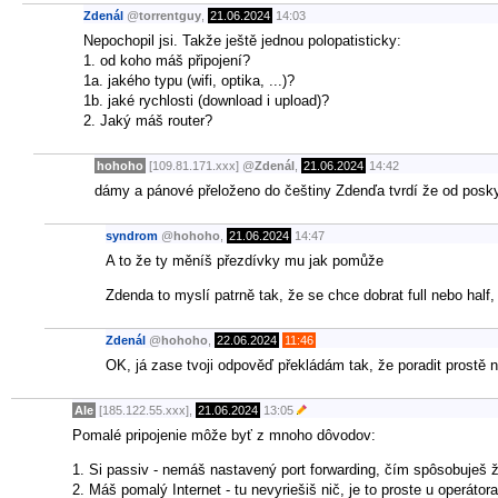
Zdenál
@
torrentguy
,
21.06.2024
14:03
Nepochopil jsi. Takže ještě jednou polopatisticky:
1. od koho máš připojení?
1a. jakého typu (wifi, optika, ...)?
1b. jaké rychlosti (download i upload)?
2. Jaký máš router?
hohoho
[109.81.171.xxx]
@
Zdenál
,
21.06.2024
14:42
dámy a pánové přeloženo do češtiny Zdenďa tvrdí že od poskytov
syndrom
@
hohoho
,
21.06.2024
14:47
A to že ty měníš přezdívky mu jak pomůže
Zdenda to myslí patrně tak, že se chce dobrat full nebo half, 
Zdenál
@
hohoho
,
22.06.2024
11:46
OK, já zase tvoji odpověď překládám tak, že poradit prostě 
Ale
[185.122.55.xxx],
21.06.2024
13:05
Pomalé pripojenie môže byť z mnoho dôvodov:
1. Si passiv - nemáš nastavený port forwarding, čím spôsobuješ že
2. Máš pomalý Internet - tu nevyriešiš nič, je to proste u operátora