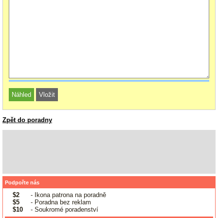
Zpět do poradny
Podpořte nás
$2
- Ikona patrona na poradně
$5
- Poradna bez reklam
$10
- Soukromé poradenství