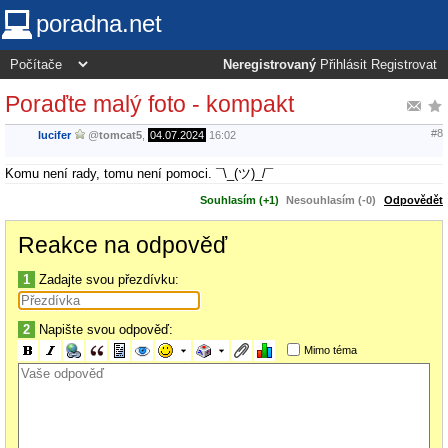
poradna.net
Neregistrovaný
Přihlásit
Registrovat
Poraďte malý foto - kompakt
#8
lucifer
@
tomcat5
,
04.07.2024
16:02
Komu není rady, tomu není pomoci. ¯\_(ツ)_/¯
Souhlasím (+1)
Nesouhlasím (-0)
Odpovědět
Reakce na odpověď
1
Zadajte svou přezdívku:
2
Napište svou odpověď:
Mimo téma