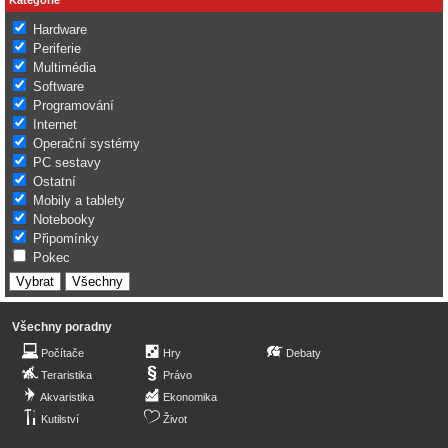
Hardware
Periferie
Multimédia
Software
Programování
Internet
Operační systémy
PC sestavy
Ostatní
Mobily a tablety
Notebooky
Připomínky
Pokec
Všechny poradny
Počítače
Hry
Debaty
Teraristika
Právo
Akvaristika
Ekonomika
Kutilství
Život