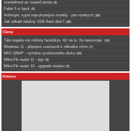
zranitelnost ac routerů tenda
(
6
)
Fable 5 is back
(
5
)
Anthropic vypol najvykonejsie modely - pre vsetkych
(
16
)
Jak odhalit falešný USB flash disk?
(
20
)
Články
Táto kapela má milióny fanúšikov. Až na to, že neexistuje.
(
14
)
Windows 11 - připojení současně k několika sítím
(
7
)
NAS QNAP - výměna systémového disku
(
10
)
MikroTik router 11 - tipy
(
5
)
MikroTik router 10 - upgrade routeru
(
3
)
Reklama