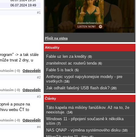
06.07.2024 19:49
#1
Přejít na videa
Aktuality
rogram" -> a tak stále
Fable uz len za kredity
(
0
)
může trvat 2 dny, u
zranitelnost ac routerů tenda
(
6
)
Fable 5 is back
(
5
)
uhlasím (-0)
Odpovědět
Anthropic vypol najvykonejsie modely - pre
#2
vsetkych
(
16
)
Jak odhalit falešný USB flash disk?
(
20
)
uhlasím (-0)
Odpovědět
#3
Články
poprvé a pouze na
Táto kapela má milióny fanúšikov. Až na to, že
rchivu webu ČT to
neexistuje.
(
14
)
Windows 11 - připojení současně k několika
uhlasím (-0)
Odpovědět
sítím
(
7
)
#4
NAS QNAP - výměna systémového disku
(
10
)
MikroTik router 11 - tipy
(
5
)