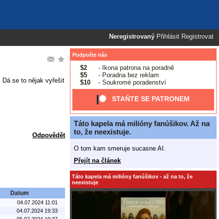
Neregistrovaný
Přihlásit
Registrovat
Podpořte nás
$2
- Ikona patrona na poradně
$5
- Poradna bez reklam
 Dá se to nějak vyřešit
$10
- Soukromé poradenství
STAŇTE SE PATRONEM
Táto kapela má milióny fanúšikov. Až na
to, že neexistuje.
Odpovědět
O tom kam smeruje sucasne AI.
Přejít na článek
Táto kapela má milióny fanúšikov - až na to, že
neexistuje
Datum
04.07.2024 11:01
04.07.2024 19:33
06.07.2024 19:37