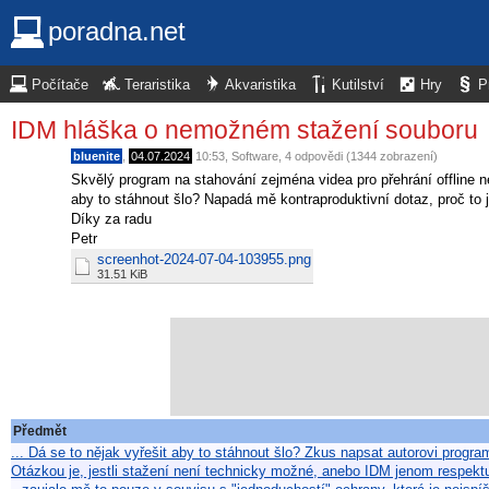
poradna.net
Počítače
Teraristika
Akvaristika
Kutilství
Hry
P
IDM hláška o nemožném stažení souboru
bluenite
,
04.07.2024
10:53
,
Software
, 4 odpovědi (1344 zobrazení)
Skvělý program na stahování zejména videa pro přehrání offline n
aby to stáhnout šlo? Napadá mě kontraproduktivní dotaz, proč to j
Díky za radu
Petr
screenhot-2024-07-04-103955.png
31.51 KiB
Předmět
... Dá se to nějak vyřešit aby to stáhnout šlo? Zkus napsat autorovi prog
Otázkou je, jestli stažení není technicky možné, anebo IDM jenom respek