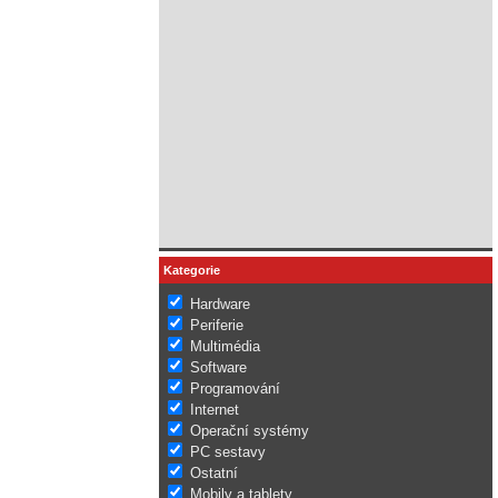
Kategorie
Hardware
Periferie
Multimédia
Software
Programování
Internet
Operační systémy
PC sestavy
Ostatní
Mobily a tablety