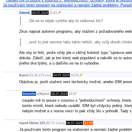
zaujalo mě to pouze v souvisu s "jednoduchostí" ochrany, která je nejs
Já používám tento program na stahování a nemám žádné problémy. Poradí
Zdenál
,
04.07.2024
11:01
... Dá se to nějak vyřešit aby to stáhnout šlo?
Zkus napsat autorovi programu, aby stažení z požadovaného web
... proč to jiné servery taky takto neřeší, aby svůj obsah chrán
Ale ony to řeší, jenže vždy jde o věčný kolotoč typu "správce webu
dokola. Záleží, jak je ten který web populární a nakolik se to au
jiného dva týdny, a u dalšího se na to vybodne.
Kyncl
[31.30.173.xxx],
04.07.2024
19:33
Otázkou je, jestli stažení není technicky možné, anebo IDM jen
bluenite
@
Kyncl
,
06.07.2024
19:37
zaujalo mě to pouze v souvisu s "jednoduchostí" ochrany, která
tomto místě, které nebudu uvádět. IDM byl vždycky jediný, který
nebylo možné a s novou verzí to pak vždy šlo v pohodě. Tady si 
topné těleso 123
[85.71.1.xxx],
06.07.2024
19:49
Já používám tento program na stahování a nemám žádné problémy