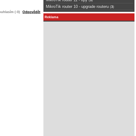
MikroTik router 10 - upgrade routeru
(
3
)
uhlasím (-0)
Odpovědět
Reklama