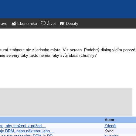
rávo
Ekonomika
Život
Debaty
eumí stáhnout nic z jednoho místa. Viz screen. Podobný dialog vidím poprvé.
iné servery taky takto neřeší, aby svůj obsah chránily?
Autor
ramu, aby stažení z požad…
Zdenál
tuje DRM, nebo některou jeho…
Kyncl