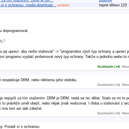
píš za tím stažením: DRM je DR…
bluenite
 si s ochranou. media-download…
topné těleso 123
poslední
u doprogramoval.
ily?
 jej upraví, aby nešlo stahovat" -> "programátor zjistí typ ochrany a upraví p
torovi programu vyplatí prolamovat nový typ ochrany. Takže u jednoho webu to 
Souhlasím (+4)
Neso
om respektuje DRM, nebo některou jeho obdobu.
Souhlasím (+0)
Neso
 je nejspíš za tím stažením: DRM je DRM, nedá se nic dělat. Stalo se mi to 
 to právěže uměl obejít, nebo nějak jinak realizovat. I třeba u stahování z a
nna tom asi dali záležet.
Souhlasím (+0)
Neso
. Poradí si s ochranou.