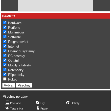
Kategorie
Hardware
Periferie
Multimédia
Software
Programování
Internet
Operační systémy
PC sestavy
Ostatní
Mobily a tablety
Notebooky
Připomínky
Pokec
Všechny poradny
Počítače
Hry
Debaty
Teraristika
Právo