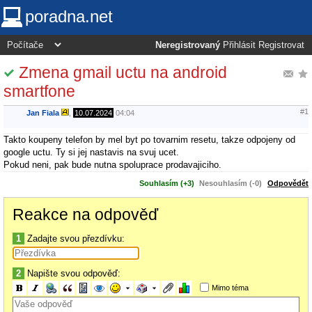
poradna.net
Neregistrovaný
Přihlásit
Registrovat
Zmena gmail uctu na android
smartfone
#1
Jan Fiala
,
10.07.2024
04:04
Takto koupeny telefon by mel byt po tovarnim resetu, takze odpojeny od
google uctu. Ty si jej nastavis na svuj ucet.
Pokud neni, pak bude nutna spoluprace prodavajiciho.
Souhlasím (+3)
Nesouhlasím (-0)
Odpovědět
Reakce na odpověď
1
Zadajte svou přezdívku:
2
Napište svou odpověď:
Mimo téma