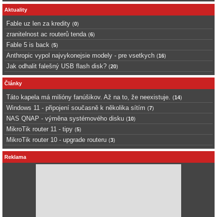
Aktuality
Fable uz len za kredity
(
0
)
zranitelnost ac routerů tenda
(
6
)
Fable 5 is back
(
5
)
Anthropic vypol najvykonejsie modely - pre vsetkych
(
16
)
Jak odhalit falešný USB flash disk?
(
20
)
Články
Táto kapela má milióny fanúšikov. Až na to, že neexistuje.
(
14
)
Windows 11 - připojení současně k několika sítím
(
7
)
NAS QNAP - výměna systémového disku
(
10
)
MikroTik router 11 - tipy
(
5
)
MikroTik router 10 - upgrade routeru
(
3
)
Reklama