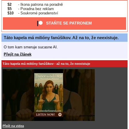
$2
- Ikona patrona na poradně
$5
- Poradna bez reklam
$10
- Soukromé poradenství
STAŇTE SE PATRONEM
Táto kapela má milióny fanúšikov. Až na to, že neexistuje.
O tom kam smeruje sucasne AI.
Přejít na článek
Táto kapela má milióny fanúšikov - až na to, že neexistuje
Přejít na videa