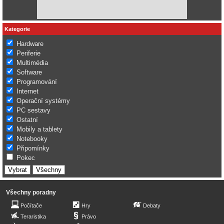
Kategorie
Hardware
Periferie
Multimédia
Software
Programování
Internet
Operační systémy
PC sestavy
Ostatní
Mobily a tablety
Notebooky
Připomínky
Pokec
Všechny poradny
Počítače
Hry
Debaty
Teraristika
Právo