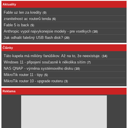
Aktuality
Fable uz len za kredity
(
0
)
zranitelnost ac routerů tenda
(
6
)
Fable 5 is back
(
5
)
Anthropic vypol najvykonejsie modely - pre vsetkych
(
16
)
Jak odhalit falešný USB flash disk?
(
20
)
Články
Táto kapela má milióny fanúšikov. Až na to, že neexistuje.
(
14
)
Windows 11 - připojení současně k několika sítím
(
7
)
NAS QNAP - výměna systémového disku
(
10
)
MikroTik router 11 - tipy
(
5
)
MikroTik router 10 - upgrade routeru
(
3
)
Reklama