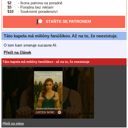
$2
- Ikona patrona na poradně
$5
- Poradna bez reklam
$10
- Soukromé poradenství
STAŇTE SE PATRONEM
Táto kapela má milióny fanúšikov. Až na to, že neexistuje.
O tom kam smeruje sucasne AI.
Přejít na článek
Táto kapela má milióny fanúšikov - až na to, že neexistuje
Přejít na videa