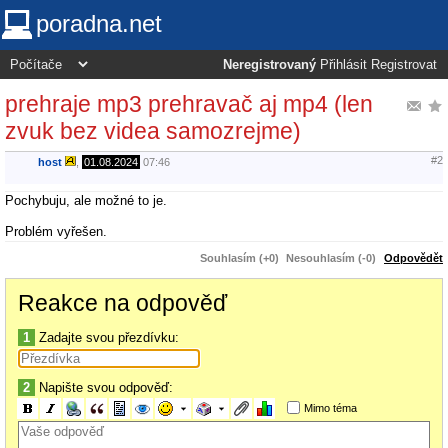
poradna.net
Neregistrovaný
Přihlásit
Registrovat
prehraje mp3 prehravač aj mp4 (len
zvuk bez videa samozrejme)
#2
host
,
01.08.2024
07:46
Pochybuju, ale možné to je.
Problém vyřešen.
Souhlasím (+0)
Nesouhlasím (-0)
Odpovědět
Reakce na odpověď
1
Zadajte svou přezdívku:
2
Napište svou odpověď:
Mimo téma